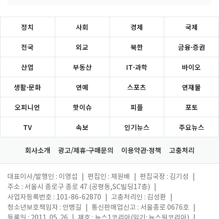
정치
사회
경제
국제
전국
외교
북한
금융·증권
산업
부동산
IT·과학
바이오
생활·문화
연예
스포츠
연재물
오피니언
핫이슈
피플
포토
TV
속보
인기뉴스
주요뉴스
회사소개
광고/제휴·구매문의
이용약관·정책
고충처리
대표이사/발행인 : 이영섭
|
편집인 : 채원배
|
편집국장 : 김기성
|
주소 : 서울시 종로구 종로 47 (공평동,SC빌딩17층)
|
사업자등록번호 : 101-86-62870
|
고충처리인 : 김성환
|
청소년보호책임자 : 안병길
|
통신판매업신고 : 서울종로 0676호
|
등록일 : 2011. 05. 26
|
제호 : 뉴스1코리아(읽기: 뉴스원코리아)
|