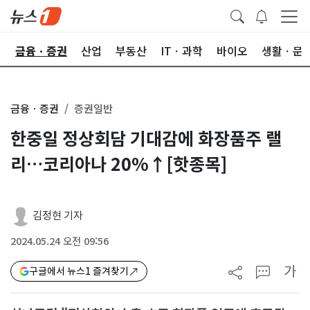
한
금융ㆍ증권
산업
부동산
ITㆍ과학
바이오
생활ㆍ문
금융ㆍ증권
증권일반
한중일 정상회담 기대감에 화장품주 랠
리…코리아나 20%↑[핫종목]
김정현 기자
2024.05.24 오전 09:56
가
구글에서 뉴스1 즐겨찾기