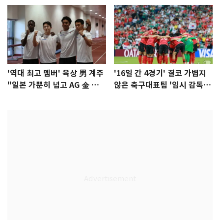
'역대 최고 멤버' 육상 男 계주
'16일 간 4경기' 결코 가볍지
"일본 가뿐히 넘고 AG 金 따겠
않은 축구대표팀 '임시 감독'
다"
무게