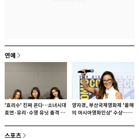
연예
'효리수' 진짜 온다…소녀시대
양자경, 부산국제영화제 '올해
효연·유리·수영 유닛 출격 [N
의 아시아영화인상' 수상…15
이슈]
년만에 부산 온다
스포츠