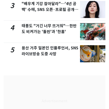
"배우계 기강 잡아달라"…'4년 공
3
백' 수애, SNS 오픈·프로필 공개
화제
태풍도 "거긴 너무 뜨거워"…한반
4
도 비켜가는 '돌핀'과 '찬홈'
용산 거주 일본인 인플루언서, SNS
5
라이브방송 도중 사망