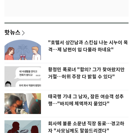
핫뉴스
"호텔서 상간남과 스킨십 나눈 시누이 목
격…제 남편이 입 다물라 하네요"
황정민 폭로녀 "합의? 그가 찾아왔지만
거절…허위 주장 다 밝힐 수 있다"
태국행 기내 그 남자, 잠든 여승객 성추
행…"바지에 체액까지 묻었다"
회사에 불륜 소문낸 직장 동료…경고하
자 "사모님께도 말씀드리겠다"