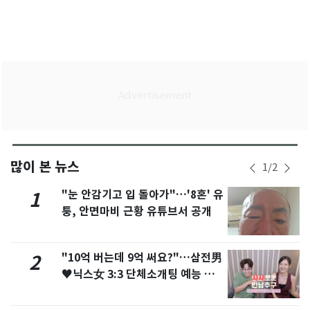
많이 본 뉴스
1
/
2
"눈 안감기고 입 돌아가"…'8혼' 유
1
퉁, 안면마비 근황 유튜브서 공개
"10억 버는데 9억 써요?"…삼전男
2
♥닉스女 3:3 단체소개팅 예능 화
제