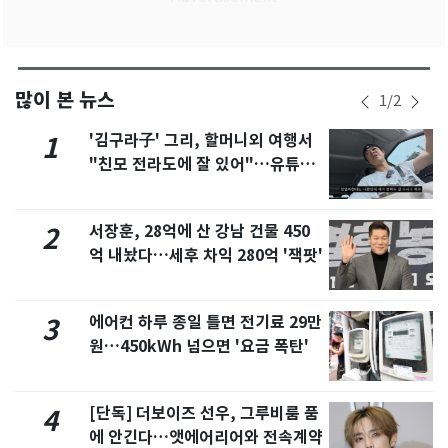
많이 본 뉴스
1
/
2
'김구라子' 그리, 할머니외 여행서
1
"친모 전라도에 잘 있어"…유튜브
서 언급
서장훈, 28억에 산 강남 건물 450
2
억 내놨다…세후 차익 280억 '잭팟'
에어컨 하루 종일 틀면 전기료 29만
3
원…450kWh 넘으면 '요금 폭탄'
[단독] 더보이즈 선우, 그루비룸 품
4
에 안긴다…앳에어리어와 전속계약