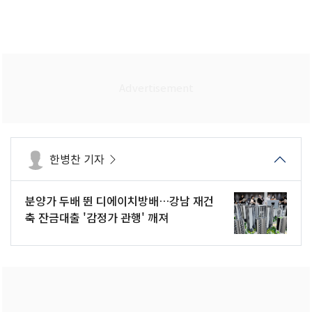
한병찬 기자
분양가 두배 뛴 디에이치방배…강남 재건
축 잔금대출 '감정가 관행' 깨져