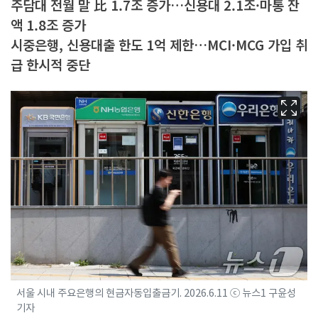
주담대 전월 말 比 1.7조 증가…신용대 2.1조·마통 잔
액 1.8조 증가
시중은행, 신용대출 한도 1억 제한…MCI·MCG 가입 취
급 한시적 중단
서울 시내 주요은행의 현금자동입출금기. 2026.6.11 ⓒ 뉴스1 구윤성
기자