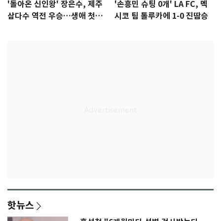
'돌아온 신인왕' 장은수, 제주
'손흥민 슈팅 0개' LA FC, 멕
삼다수 역전 우승…생애 첫승
시코 팀 톨루카에 1-0 진땀승
감격
핫뉴스