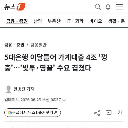
한
금융ㆍ증권
산업
부동산
ITㆍ과학
바이오
생활ㆍ문
금융ㆍ증권
금융일반
5대은행 이달들어 가계대출 4조 '껑
충'…'빚투·영끌' 수요 겹쳤다
한병찬 기자
업데이트 2026.06.25 오전 08:57
가
구글에서 뉴스1 즐겨찾기