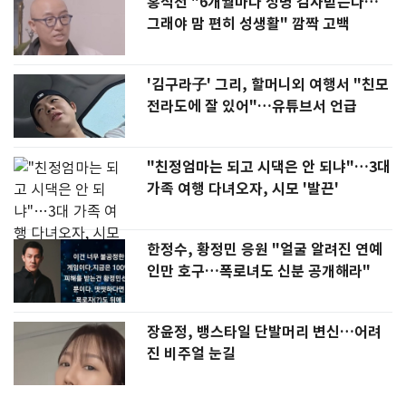
홍석천 "6개월마다 성병 검사받는다…
그래야 맘 편히 성생활" 깜짝 고백
'김구라子' 그리, 할머니외 여행서 "친모
전라도에 잘 있어"…유튜브서 언급
"친정엄마는 되고 시댁은 안 되냐"…3대
가족 여행 다녀오자, 시모 '발끈'
한정수, 황정민 응원 "얼굴 알려진 연예
인만 호구…폭로녀도 신분 공개해라"
장윤정, 뱅스타일 단발머리 변신…어려
진 비주얼 눈길