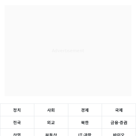
정치
사회
경제
국제
전국
외교
북한
금융·증권
산업
부동산
IT·과학
바이오