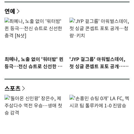
연예
최예나, 노출 없이 '워터밤' 퀸
'JYP 걸그룹' 아워벌스데이,
등극…전신 슈트로 신선한 충
첫 싱글 콘셉트 포토 공개…청
격 [N샷]
량·키치
스포츠