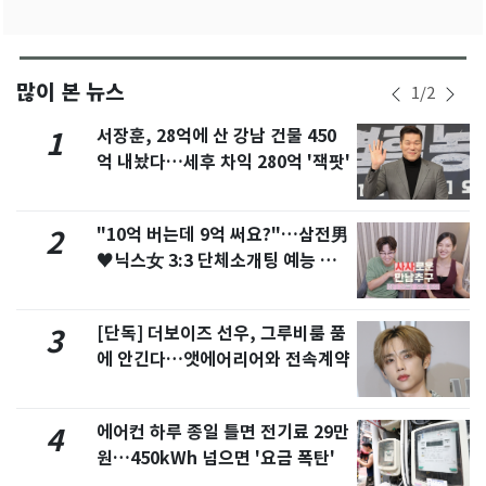
많이 본 뉴스
1
/
2
서장훈, 28억에 산 강남 건물 450
1
억 내놨다…세후 차익 280억 '잭팟'
"10억 버는데 9억 써요?"…삼전男
2
♥닉스女 3:3 단체소개팅 예능 화
제
[단독] 더보이즈 선우, 그루비룸 품
3
에 안긴다…앳에어리어와 전속계약
에어컨 하루 종일 틀면 전기료 29만
4
원…450kWh 넘으면 '요금 폭탄'