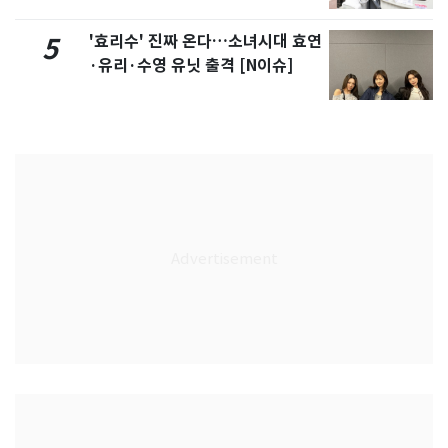
'효리수' 진짜 온다…소녀시대 효연
5
·유리·수영 유닛 출격 [N이슈]