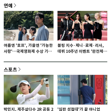
연예
여름엔 '호프', 가을엔 '가능한
블핑 지수·제니·로제·리사,
사랑'…국제영화제 수상 기대
데뷔 10주년 이벤트 '완전체'
감 [N이슈]
참석 확정…기대감 UP
스포츠
박민지, 제주삼다수 2R 공동 2
'심판 성접대'가 끝 아니었