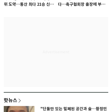
위 도약…통산 최다 21승 신기
다…축구협회장 출장에 부인
록 도전
3회 동반 '펑펑'
핫뉴스
"단둘만 있는 밀폐된 공간과 술…황정민