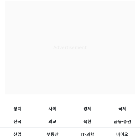
정치
사회
경제
국제
전국
외교
북한
금융·증권
산업
부동산
IT·과학
바이오