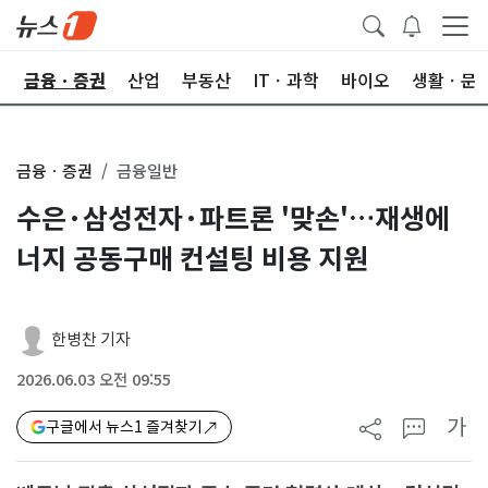
한
금융ㆍ증권
산업
부동산
ITㆍ과학
바이오
생활ㆍ문
금융ㆍ증권
금융일반
수은·삼성전자·파트론 '맞손'…재생에
너지 공동구매 컨설팅 비용 지원
한병찬 기자
2026.06.03 오전 09:55
가
구글에서 뉴스1 즐겨찾기