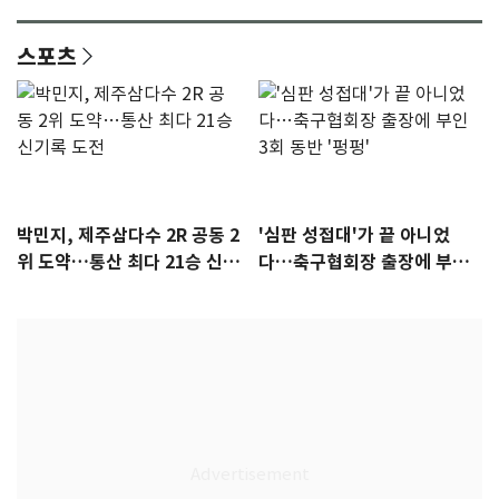
감 [N이슈]
참석 확정…기대감 UP
스포츠
박민지, 제주삼다수 2R 공동 2
'심판 성접대'가 끝 아니었
위 도약…통산 최다 21승 신기
다…축구협회장 출장에 부인
록 도전
3회 동반 '펑펑'