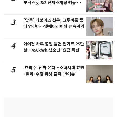
♥닉스女 3:3 단체소개팅 예능 화
제
[단독] 더보이즈 선우, 그루비룸 품
3
에 안긴다…앳에어리어와 전속계약
에어컨 하루 종일 틀면 전기료 29만
4
원…450kWh 넘으면 '요금 폭탄'
'효리수' 진짜 온다…소녀시대 효연
5
·유리·수영 유닛 출격 [N이슈]