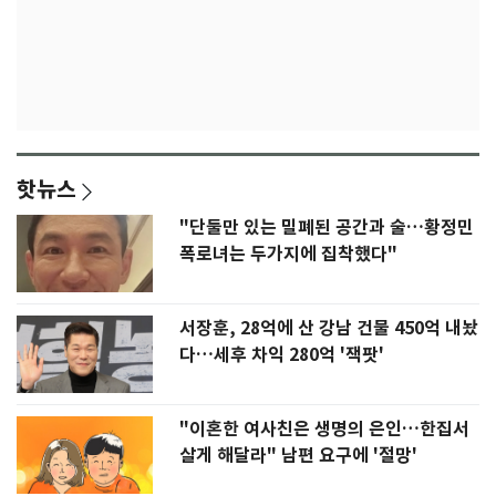
핫뉴스
"단둘만 있는 밀폐된 공간과 술…황정민
폭로녀는 두가지에 집착했다"
서장훈, 28억에 산 강남 건물 450억 내놨
다…세후 차익 280억 '잭팟'
"이혼한 여사친은 생명의 은인…한집서
살게 해달라" 남편 요구에 '절망'