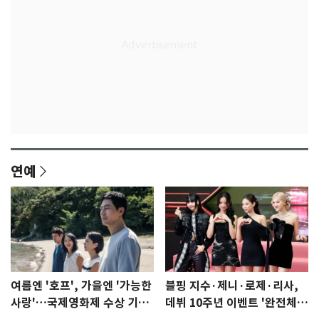
연예
여름엔 '호프', 가을엔 '가능한
블핑 지수·제니·로제·리사,
사랑'…국제영화제 수상 기대
데뷔 10주년 이벤트 '완전체'