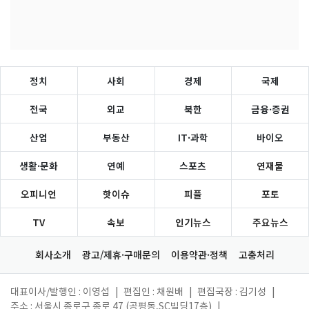
정치
사회
경제
국제
전국
외교
북한
금융·증권
산업
부동산
IT·과학
바이오
생활·문화
연예
스포츠
연재물
오피니언
핫이슈
피플
포토
TV
속보
인기뉴스
주요뉴스
회사소개
광고/제휴·구매문의
이용약관·정책
고충처리
대표이사/발행인 : 이영섭
|
편집인 : 채원배
|
편집국장 : 김기성
|
주소 : 서울시 종로구 종로 47 (공평동,SC빌딩17층)
|