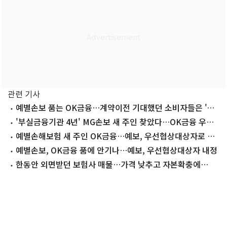
관련 기사
예별손보 품는 OK금융…계약이전 기대했던 소비자들은 '불
안'
'부실금융기관 4년' MG손보 새 주인 찾았다…OK금융 우협
선정
예별손해보험 새 주인 OK금융…예보, 우선협상대상자로 선
정
예별손보, OK금융 품에 안기나…예보, 우선협상대상자 내정
한동안 외면받던 보험사 매물…가격 낮추고 자본확충에
M&A 시장 '후끈'