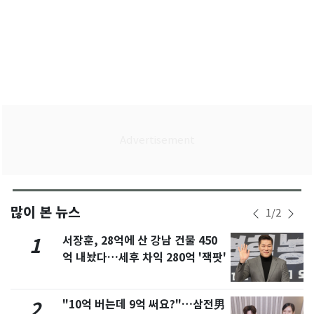
많이 본 뉴스
1
/
2
서장훈, 28억에 산 강남 건물 450
1
억 내놨다…세후 차익 280억 '잭팟'
"10억 버는데 9억 써요?"…삼전男
2