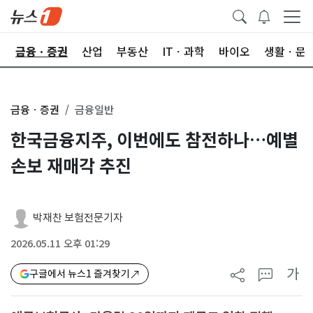
한
금융ㆍ증권
산업
부동산
ITㆍ과학
바이오
생활ㆍ문
금융ㆍ증권
금융일반
한국금융지주, 이번에도 참전하나…예별
손보 재매각 추진
박재찬 보험전문기자
2026.05.11 오후 01:29
가
구글에서 뉴스1 즐겨찾기