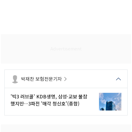
박재찬 보험전문기자
'빅3 러브콜' KDB생명, 삼성·교보 불참
했지만…3파전 '매각 청신호'(종합)