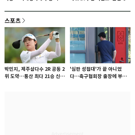
감 [N이슈]
참석 확정…기대감 UP
스포츠
박민지, 제주삼다수 2R 공동 2
'심판 성접대'가 끝 아니었
위 도약…통산 최다 21승 신기
다…축구협회장 출장에 부인
록 도전
3회 동반 '펑펑'