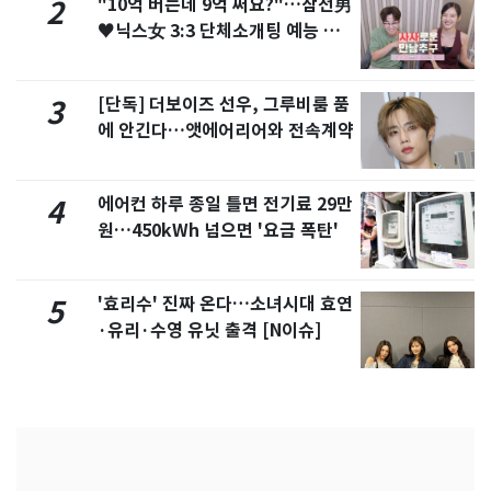
"10억 버는데 9억 써요?"…삼전男
2
♥닉스女 3:3 단체소개팅 예능 화
제
[단독] 더보이즈 선우, 그루비룸 품
3
에 안긴다…앳에어리어와 전속계약
에어컨 하루 종일 틀면 전기료 29만
4
원…450kWh 넘으면 '요금 폭탄'
'효리수' 진짜 온다…소녀시대 효연
5
·유리·수영 유닛 출격 [N이슈]