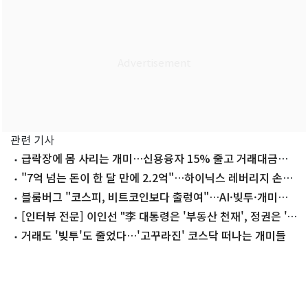
관련 기사
급락장에 몸 사리는 개미…신용융자 15% 줄고 거래대금
70% 증발
"7억 넘는 돈이 한 달 만에 2.2억"…하이닉스 레버리지 손댄
은행원 '고통'
블룸버그 "코스피, 비트코인보다 출렁여"…AI·빚투·개미發
변동성
[인터뷰 전문] 이인선 "李 대통령은 '부동산 천재', 정권은 '부
동산 잔혹사'"
거래도 '빚투'도 줄었다…'고꾸라진' 코스닥 떠나는 개미들