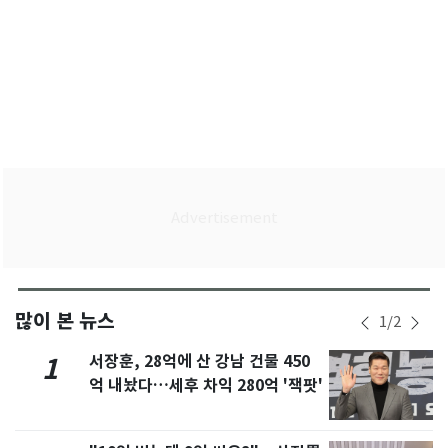
많이 본 뉴스
1
/
2
서장훈, 28억에 산 강남 건물 450
1
억 내놨다…세후 차익 280억 '잭팟'