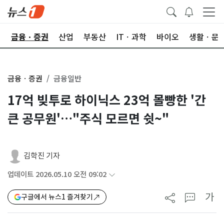
한
금융ㆍ증권
산업
부동산
ITㆍ과학
바이오
생활ㆍ문
금융ㆍ증권
금융일반
17억 빚투로 하이닉스 23억 몰빵한 '간
큰 공무원'…"주식 모르면 쉿~"
김학진 기자
업데이트 2026.05.10 오전 09:02
가
구글에서 뉴스1 즐겨찾기