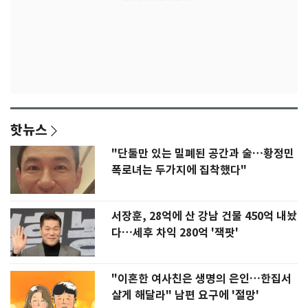
핫뉴스
"단둘만 있는 밀폐된 공간과 술…황정민
폭로녀는 두가지에 집착했다"
서장훈, 28억에 산 강남 건물 450억 내놨
다…세후 차익 280억 '잭팟'
"이혼한 여사친은 생명의 은인…한집서
살게 해달라" 남편 요구에 '절망'