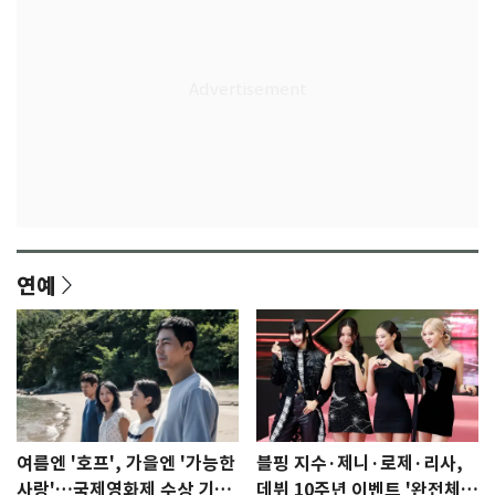
연예
여름엔 '호프', 가을엔 '가능한
블핑 지수·제니·로제·리사,
사랑'…국제영화제 수상 기대
데뷔 10주년 이벤트 '완전체'