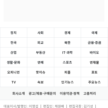
정치
사회
경제
국제
전국
외교
북한
금융·증권
산업
부동산
IT·과학
바이오
생활·문화
연예
스포츠
연재물
오피니언
핫이슈
피플
포토
TV
속보
인기뉴스
주요뉴스
회사소개
광고/제휴·구매문의
이용약관·정책
고충처리
대표이사/발행인 : 이영섭
|
편집인 : 채원배
|
편집국장 : 김기성
|