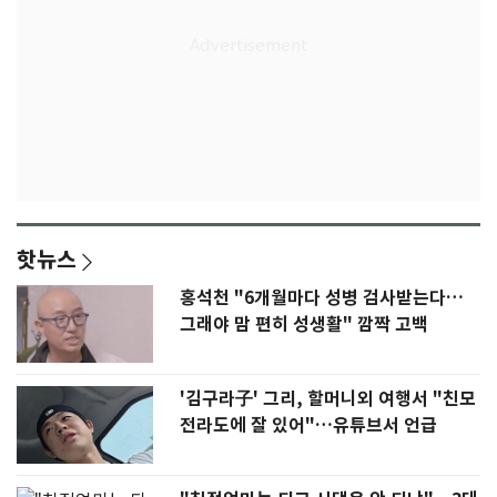
핫뉴스
홍석천 "6개월마다 성병 검사받는다…
그래야 맘 편히 성생활" 깜짝 고백
'김구라子' 그리, 할머니외 여행서 "친모
전라도에 잘 있어"…유튜브서 언급