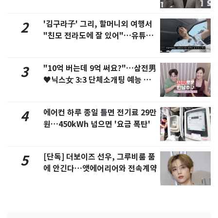
'김구라子' 그리, 할머니외 여행서
2
"친모 전라도에 잘 있어"…유튜브
서 언급
"10억 버는데 9억 써요?"…삼전男
3
♥닉스女 3:3 단체소개팅 예능 화
제
에어컨 하루 종일 틀면 전기료 29만
4
원…450kWh 넘으면 '요금 폭탄'
[단독] 더보이즈 선우, 그루비룸 품
5
에 안긴다…앳에어리어와 전속계약