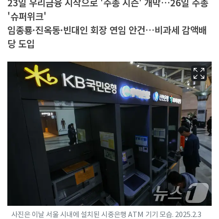
23일 우리금융 시작으로 '주총 시즌' 개막…26일 주총
'슈퍼위크'
임종룡·진옥동·빈대인 회장 연임 안건…비과세 감액배
당 도입
사진은 이날 서울 시내에 설치된 시중은행 ATM 기기 모습. 2025.2.3