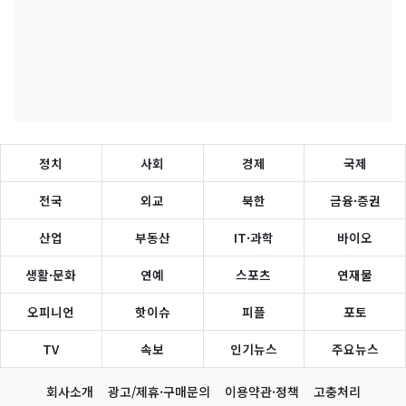
정치
사회
경제
국제
전국
외교
북한
금융·증권
산업
부동산
IT·과학
바이오
생활·문화
연예
스포츠
연재물
오피니언
핫이슈
피플
포토
TV
속보
인기뉴스
주요뉴스
회사소개
광고/제휴·구매문의
이용약관·정책
고충처리