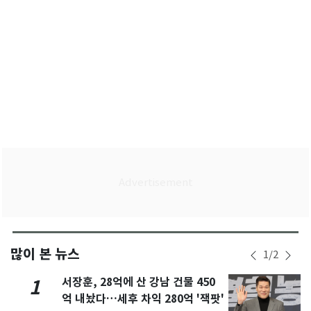
많이 본 뉴스
1
/
2
서장훈, 28억에 산 강남 건물 450
1
억 내놨다…세후 차익 280억 '잭팟'