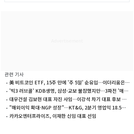
관련 기사
美 비트코인 ETF, 15주 만에 '주 5일' 순유입…이더리움은 5
주째 '쑥'
'빅3 러브콜' KDB생명, 삼성·교보 불참했지만…3파전 '매각
청신호'(종합)
대우건설 김보현 대표 자진 사임…이강석 차기 대표 후보 추
천
"해외이익 확대·NGP 성장"…KT&G, 2분기 영업익 18.5%
껑충(상보)
카카오엔터프라이즈, 이재한 신임 대표 선임