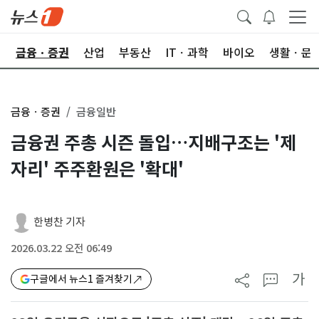
한
금융ㆍ증권
산업
부동산
ITㆍ과학
바이오
생활ㆍ문
금융ㆍ증권
금융일반
금융권 주총 시즌 돌입…지배구조는 '제
자리' 주주환원은 '확대'
한병찬 기자
2026.03.22 오전 06:49
가
구글에서 뉴스1 즐겨찾기