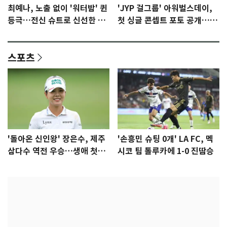
최예나, 노출 없이 '워터밤' 퀸
'JYP 걸그룹' 아워벌스데이,
등극…전신 슈트로 신선한 충
첫 싱글 콘셉트 포토 공개…청
격 [N샷]
량·키치
스포츠
'돌아온 신인왕' 장은수, 제주
'손흥민 슈팅 0개' LA FC, 멕
삼다수 역전 우승…생애 첫승
시코 팀 톨루카에 1-0 진땀승
감격