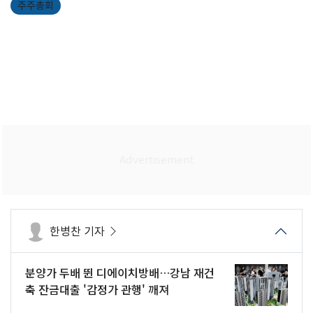
주주총회
한병찬 기자
분양가 두배 뛴 디에이치방배…강남 재건
축 잔금대출 '감정가 관행' 깨져