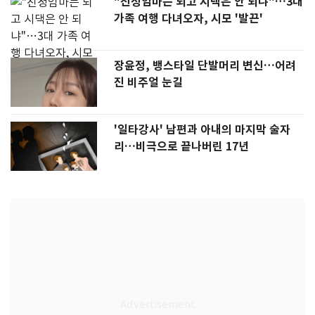
"친정엄마는 되고 시댁은 안 되냐"…3대
가족 여행 다녀오자, 시모 '발끈'
장윤정, 뱅스타일 단발머리 변신…어려
진 비주얼 눈길
'일타강사' 남편과 아내의 마지막 술자
리…비극으로 끝나버린 17년