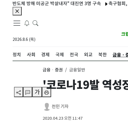
반도체 방해 미공군 박살내자" 대진연 3명 구속
축구협회, 외국인 
크
2026.8.6 (목)
금융ㆍ
정치
사회
경제
국제
전국
외교
북한
금융ㆍ증권
금융일반
'코로나19발 역성장
가
전민 기자
2020.04.23 오전 11:47