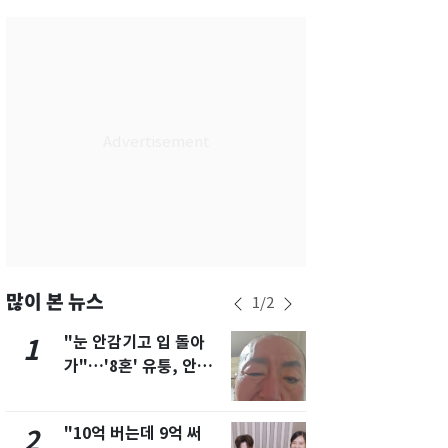
부산
28
℃
대구
30
℃
인천
30
℃
광주
28
℃
대전
31
℃
울산
27
℃
강릉
25
℃
제주
28
℃
많이 본 뉴스
1
/
2
"눈 안감기고 입 돌아
삼성전자·S
1
6
가"…'8혼' 유퉁, 안면
"주주 환원 
마비 근황 유튜브서 공
확대할 것" 
개
"10억 버는데 9억 써
펄펄 끓는 서
2
7