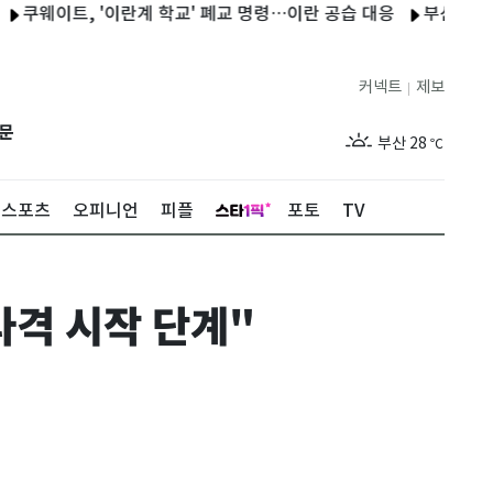
이트, '이란계 학교' 폐교 명령…이란 공습 대응
부산시 "해수부 
제주
28
℃
커넥트
제보
|
서울
31
℃
문
부산
28
℃
대구
30
℃
스포츠
오피니언
피플
포토
TV
인천
30
℃
광주
28
℃
타격 시작 단계"
대전
31
℃
울산
27
℃
강릉
25
℃
제주
28
℃
서울
31
℃