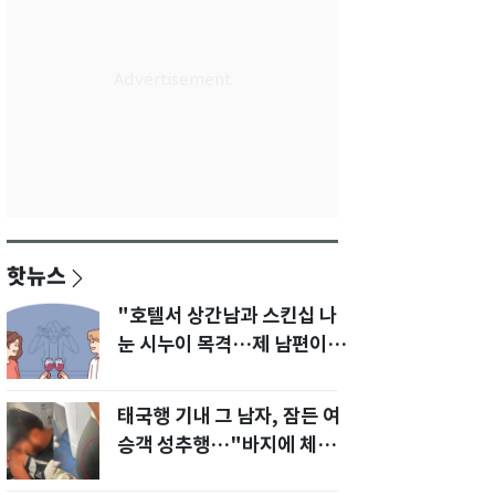
핫뉴스
"호텔서 상간남과 스킨십 나
눈 시누이 목격…제 남편이
입 다물라 하네요"
태국행 기내 그 남자, 잠든 여
승객 성추행…"바지에 체액
까지 묻었다"