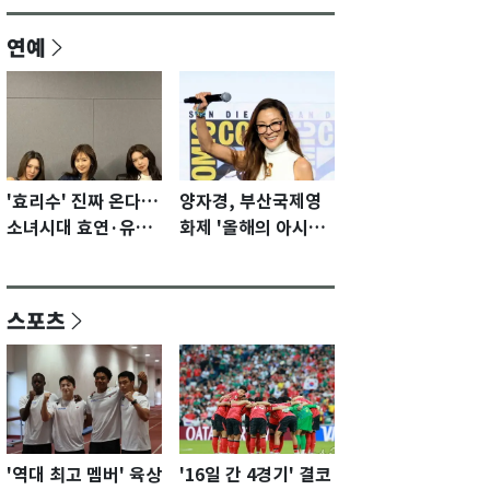
연예
'효리수' 진짜 온다…
양자경, 부산국제영
소녀시대 효연·유리·
화제 '올해의 아시아
수영 유닛 출격 [N이
영화인상' 수상…15
슈]
년만에 부산 온다
스포츠
'역대 최고 멤버' 육상
'16일 간 4경기' 결코