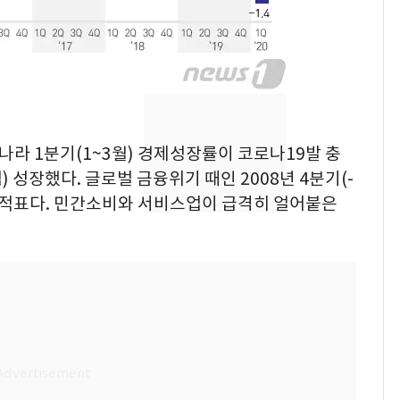
돌파하나…한낮 39도
폭염[오늘날씨]
SK하이닉스 또 프리마
8
켓 하한가…달랑 11주
에 시초가 소동
[단독]"이번 역은 신논
9
리나라 1분기(1~3월) 경제성장률이 코로나19발 충
현, 토스역입니다"…서
) 성장했다. 글로벌 금융위기 때인 2008년 4분기(-
울 지하철에 토스 이름
 성적표다. 민간소비와 서비스업이 급격히 얼어붙은
새겼다
"캐리비안 베이 여자 탈
10
의실에 남자가 있어
요"…경찰 수사