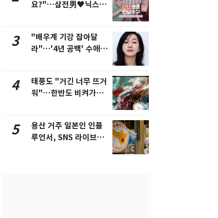
요?"…삼전男♥닉스女
돌파하나…한
3:3 단체소개팅 예능 화
폭염[오늘날
제
"배우계 기강 잡아달
SK하이닉스
3
8
라"…'4년 공백' 수애,
켓 하한가…
SNS 오픈·프로필 공개
에 시초가 
화제
태풍도 "거긴 너무 뜨거
[단독]"이번
4
9
워"…한반도 비켜가는
현, 토스역
'돌핀'과 '찬홈'
울 지하철에
새겼다
용산 거주 일본인 인플
"캐리비안 
5
10
루언서, SNS 라이브방
의실에 남자
송 도중 사망
요"…경찰 