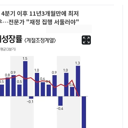
년 4분기 이후 11년3개월만에 최저
우…전문가 "재정 집행 서둘러야"
삼성전자·SK하이닉스
6
"주주 환원 의미 있게
확대할 것" 약속
펄펄 끓는 서울, 40도
7