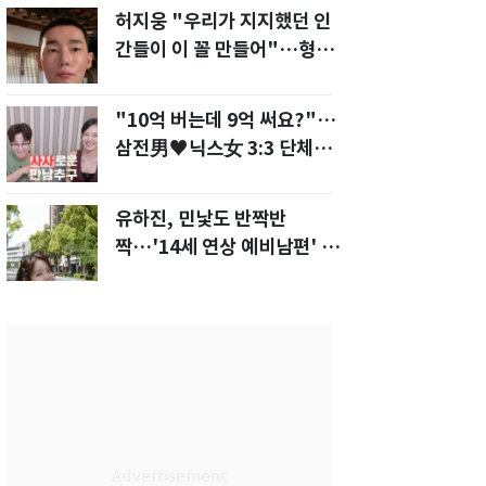
허지웅 "우리가 지지했던 인
간들이 이 꼴 만들어"…형소
법 개정안에 발끈
"10억 버는데 9억 써요?"…
삼전男♥닉스女 3:3 단체소
개팅 예능 화제
유하진, 민낯도 반짝반
짝…'14세 연상 예비남편' 강
균성이 반한 청순 미모