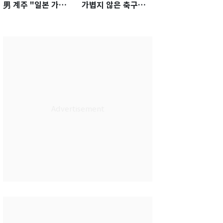
男 계주 "일본 가뿐히
가볍지 않은 축구대
넘고 AG 金 따겠다"
표팀 '임시 감독' 무게