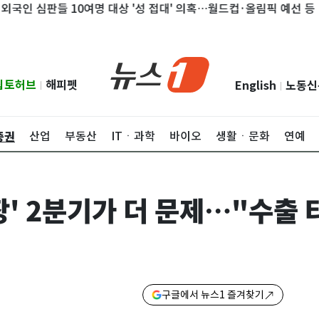
심판들 10여명 대상 '성 접대' 의혹…월드컵·올림픽 예선 등
쿠웨
립토허브
해피펫
English
노동신
|
|
증권
산업
부동산
ITㆍ과학
바이오
생활ㆍ문화
연예
' 2분기가 더 문제…"수출 
구글에서 뉴스1 즐겨찾기