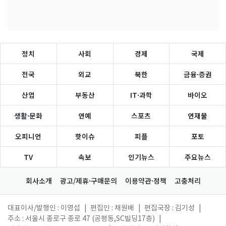
정치
사회
경제
국제
전국
외교
북한
금융·증권
산업
부동산
IT·과학
바이오
생활·문화
연예
스포츠
연재물
오피니언
핫이슈
피플
포토
TV
속보
인기뉴스
주요뉴스
회사소개
광고/제휴·구매문의
이용약관·정책
고충처리
대표이사/발행인 : 이영섭
|
편집인 : 채원배
|
편집국장 : 김기성
|
주소 : 서울시 종로구 종로 47 (공평동,SC빌딩17층)
|