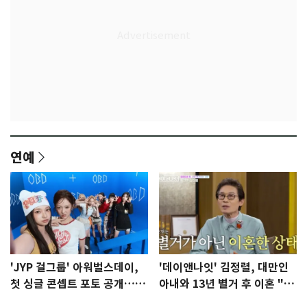
연예
'JYP 걸그룹' 아워벌스데이,
'데이앤나잇' 김정렬, 대만인
첫 싱글 콘셉트 포토 공개…청
아내와 13년 별거 후 이혼 "술
량·키치
때문…지금은 끊어"