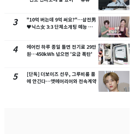
서 언급
"10억 버는데 9억 써요?"…삼전男
3
♥닉스女 3:3 단체소개팅 예능 화
제
에어컨 하루 종일 틀면 전기료 29만
4
원…450kWh 넘으면 '요금 폭탄'
[단독] 더보이즈 선우, 그루비룸 품
5
에 안긴다…앳에어리어와 전속계약