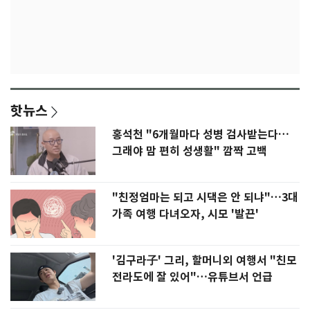
핫뉴스
홍석천 "6개월마다 성병 검사받는다…
그래야 맘 편히 성생활" 깜짝 고백
"친정엄마는 되고 시댁은 안 되냐"…3대
가족 여행 다녀오자, 시모 '발끈'
'김구라子' 그리, 할머니외 여행서 "친모
전라도에 잘 있어"…유튜브서 언급