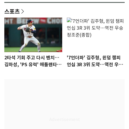
스포츠
2타석 기회 주고 다시 벤치…
'7언더파' 김주형, 윈덤 챔피
김하성, 'PS 유력' 애틀랜타에
언십 3R 3위 도약…역전 우승
자리 있나
정조준(종합)