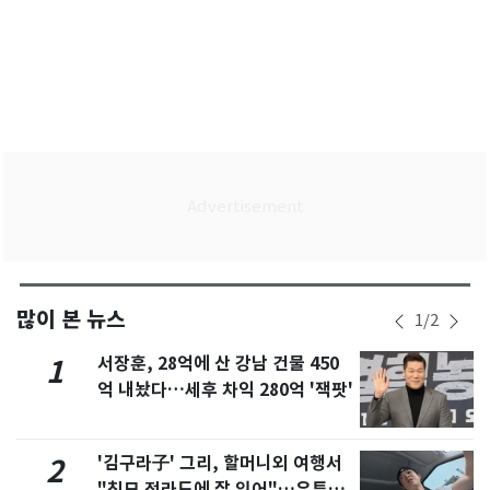
많이 본 뉴스
1
/
2
서장훈, 28억에 산 강남 건물 450
1
억 내놨다…세후 차익 280억 '잭팟'
'김구라子' 그리, 할머니외 여행서
2
"친모 전라도에 잘 있어"…유튜브