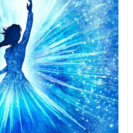
워"…한반도 비켜가는
'돌핀'과 '찬홈'
삼성전자·SK하이닉스
8
"주주 환원 의미 있게
확대할 것" 약속
"하늘로 떠난 딸과의 약
9
속"…이현주 경사, 세
번째 모발 기부
[단독] 아내 가출하자
10
성매매 여성 부르고 영
아 때려 살해한 친부, 중
형