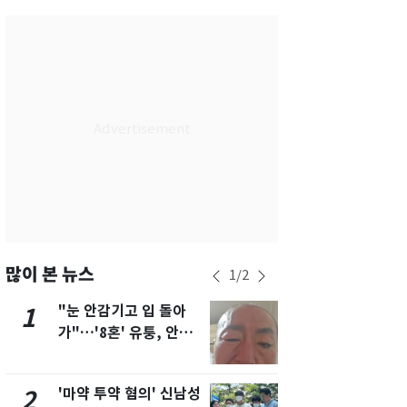
서울
37
℃
부산
33
℃
대구
37
℃
인천
36
℃
광주
36
℃
대전
35
℃
울산
32
℃
강릉
30
℃
많이 본 뉴스
1
/
2
제주
31
℃
"눈 안감기고 입 돌아
용산 거주 
1
6
가"…'8혼' 유퉁, 안면
루언서, SN
마비 근황 유튜브서 공
송 도중 사망
개
'마약 투약 혐의' 신남성
태풍도 "거
2
7