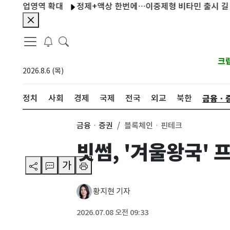
영역 확대
정제+액상 한번에…이중제형 비타민 출시 길 열렸다
크
2026.8.6 (목)
금융ㆍ
정치
사회
경제
국제
전국
외교
북한
금융ㆍ증권
블록체인ㆍ핀테크
빗썸, '겨울왕국'
가
황지현 기자
2026.07.08 오전 09:33