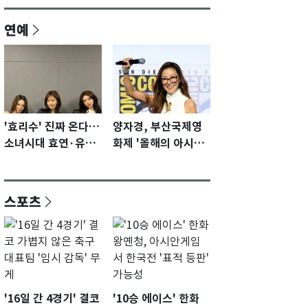
연예
'효리수' 진짜 온다…
양자경, 부산국제영
소녀시대 효연·유리·
화제 '올해의 아시아
수영 유닛 출격 [N이
영화인상' 수상…15
슈]
년만에 부산 온다
스포츠
'16일 간 4경기' 결코
'10승 에이스' 한화