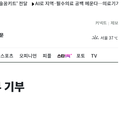
 전달
AI로 지역·필수의료 공백 메운다…의료기기 시장 '대전환'
커넥트
제보
|
제주
31
℃
문
서울
37
℃
부산
33
℃
스포츠
오피니언
피플
포토
TV
대구
37
℃
인천
36
℃
부 기부
광주
36
℃
대전
35
℃
울산
32
℃
강릉
30
℃
제주
31
℃