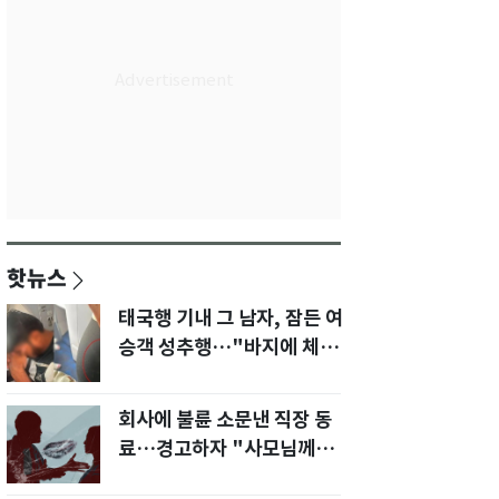
핫뉴스
태국행 기내 그 남자, 잠든 여
승객 성추행…"바지에 체액
까지 묻었다"
회사에 불륜 소문낸 직장 동
료…경고하자 "사모님께도
말씀드리겠다"