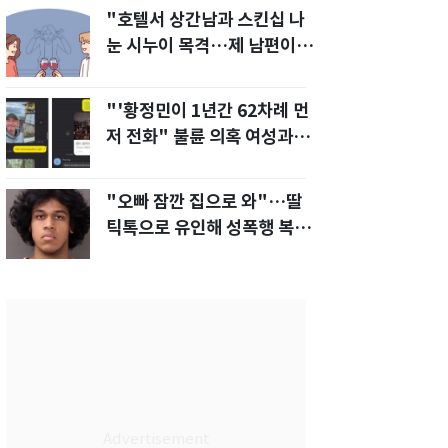
"호텔서 상간남과 스킨십 나
눈 시누이 목격…제 남편이
입 다물라 하네요"
"'황정민이 1년간 62차례 먼
저 전화" 불륜 의혹 여성과의
통화내역 공개
"오빠 잠깐 집으로 와"…딸
틱톡으로 유인해 성폭행 복수
한 아빠