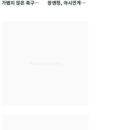
가볍지 않은 축구대
왕옌청, 아시안게임
표팀 '임시 감독' 무게
서 한국전 '표적 등판'
가능성