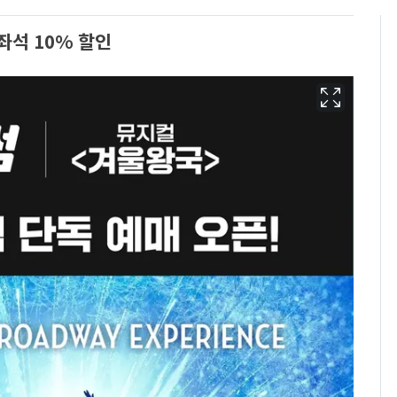
좌석 10% 할인
용산 거주 일본인 인플
6
루언서, SNS 라이브방
송 도중 사망
태풍도 "거긴 너무 뜨거
7