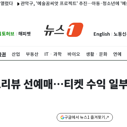
관악구, '예술꿈씨앗 프로젝트' 추진…아동·청소년에 '예술꿈키트'
립토허브
해피펫
English
노동신
|
|
증권
산업
부동산
ITㆍ과학
바이오
생활ㆍ문화
연예
 프리뷰 선예매…티켓 수익 일
구글에서 뉴스1 즐겨찾기