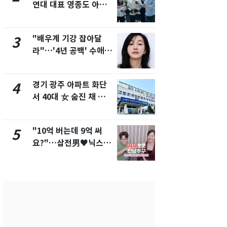
연대 대표 영종도 아파
워"…한반도
트서 숨진 채 발견
'돌핀'과 '찬
"배우계 기강 잡아달
삼성전자·S
3
8
라"…'4년 공백' 수애,
"주주 환원 
SNS 오픈·프로필 공개
확대할 것" 
화제
경기 광주 아파트 화단
"하늘로 떠
4
9
서 40대 女 숨진 채 발
속"…이현주
견…시신 옆엔 '이불'
번째 모발 
"10억 버는데 9억 써
[단독] 아내
5
10
요?"…삼전男♥닉스女
성매매 여성
3:3 단체소개팅 예능 화
아 때려 살해
제
형