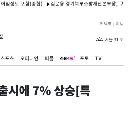
도 포함(종합)
김문용 경기북부소방재난본부장, 쿠팡 찾아 소방
커넥트
제보
|
제주
28
℃
문
서울
31
℃
부산
28
℃
스포츠
오피니언
피플
포토
TV
대구
30
℃
인천
30
℃
시에 7% 상승[특
광주
28
℃
대전
31
℃
울산
27
℃
강릉
25
℃
제주
28
℃