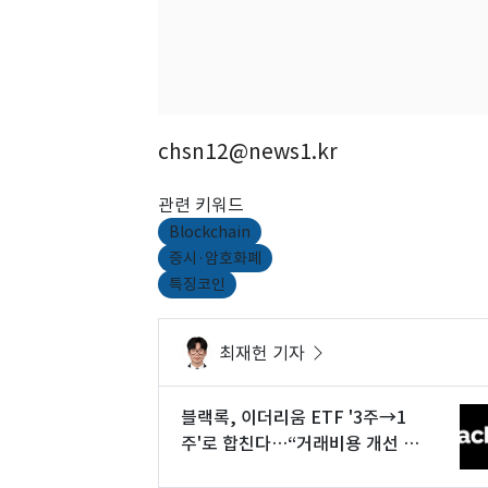
chsn12@news1.kr
관련 키워드
Blockchain
증시·암호화폐
특징코인
최재헌 기자
블랙록, 이더리움 ETF '3주→1
주'로 합친다…“거래비용 개선 효
과”