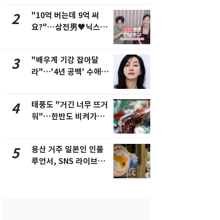
개
"10억 버는데 9억 써
펄펄 끓는 서
2
7
요?"…삼전男♥닉스女
돌파하나…한
3:3 단체소개팅 예능 화
폭염[오늘날
제
"배우계 기강 잡아달
SK하이닉스
3
8
라"…'4년 공백' 수애,
켓 하한가…
SNS 오픈·프로필 공개
에 시초가 
화제
태풍도 "거긴 너무 뜨거
[단독]"이번
4
9
워"…한반도 비켜가는
현, 토스역
'돌핀'과 '찬홈'
울 지하철에
새겼다
용산 거주 일본인 인플
전남광주통
5
10
루언서, SNS 라이브방
무부시장 후
송 도중 사망
윤난실 지명