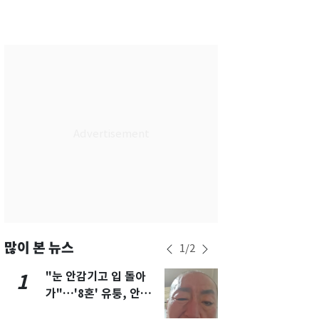
서울
31
℃
부산
28
℃
대구
30
℃
인천
30
℃
광주
28
℃
대전
31
℃
울산
27
℃
강릉
25
℃
제주
28
℃
많이 본 뉴스
1
/
2
"눈 안감기고 입 돌아
삼성전자·S
1
6
가"…'8혼' 유퉁, 안면
"주주 환원 
마비 근황 유튜브서 공
확대할 것" 