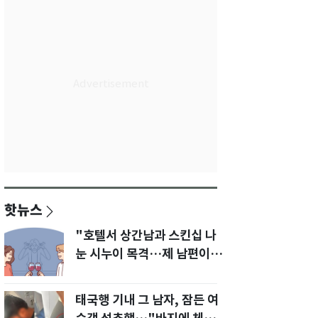
핫뉴스
"호텔서 상간남과 스킨십 나
눈 시누이 목격…제 남편이
입 다물라 하네요"
태국행 기내 그 남자, 잠든 여