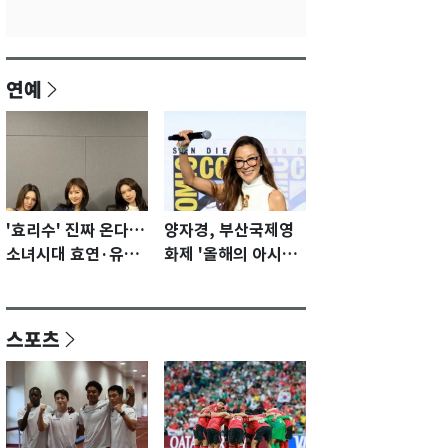
연예
'효리수' 진짜 온다…
양자경, 부산국제영
소녀시대 효연·유리·
화제 '올해의 아시아
수영 유닛 출격 [N이
영화인상' 수상…15
슈]
년만에 부산 온다
스포츠