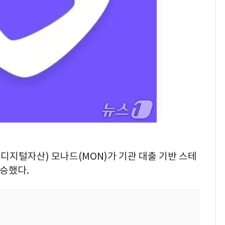
펄펄 끓는 서울, 40도
7
돌파하나…한낮 39도
폭염[오늘날씨]
SK하이닉스 또 프리마
8
켓 하한가…달랑 11주
에 시초가 소동
[단독]"이번 역은 신논
9
현, 토스역입니다"…서
울 지하철에 토스 이름
새겼다
전남광주통합특별시 정
10
(디지털자산) 모나드(MON)가 기관 대출 기반 스테
무부시장 후보 백승주·
승했다.
윤난실 지명