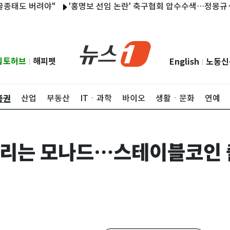
도 버려야"
'홍명보 선임 논란' 축구협회 압수수색…정몽규·이임생
립토허브
해피펫
English
노동신
|
|
증권
산업
부동산
ITㆍ과학
바이오
생활ㆍ문화
연예
리는 모나드…스테이블코인 출