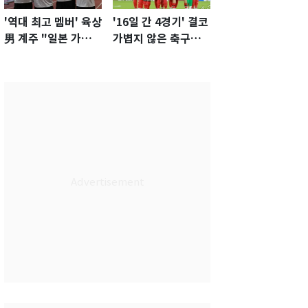
'역대 최고 멤버' 육상
'16일 간 4경기' 결코
男 계주 "일본 가뿐히
가볍지 않은 축구대
넘고 AG 金 따겠다"
표팀 '임시 감독' 무게