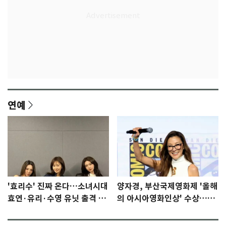
연예
'효리수' 진짜 온다…소녀시대
양자경, 부산국제영화제 '올해
효연·유리·수영 유닛 출격 [N
의 아시아영화인상' 수상…15
이슈]
년만에 부산 온다