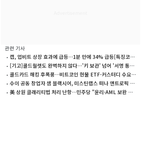
관련 기사
캡, 업비트 상장 효과에 급등…1분 만에 34% 급등[특징코
인]
[기고]콜드월렛도 완벽하지 않다…'키 보관' 넘어 '서명 통제'
물어야
콜드카드 해킹 후폭풍…비트코인 현물 ETF·커스터디 수요
커진다
수이 공동 창업자 샘 블랙시어, 미스틴랩스 떠나 앤트로픽 합
류
美 상원 클래리티법 처리 난항…민주당 "윤리·AML 보완 우
선"