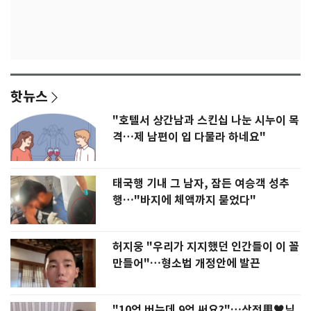
핫뉴스
"호텔서 상간남과 스킨십 나눈 시누이 목
격…제 남편이 입 다물라 하네요"
태국행 기내 그 남자, 잠든 여승객 성추
행…"바지에 체액까지 묻었다"
허지웅 "우리가 지지했던 인간들이 이 꼴
만들어"…형소법 개정안에 발끈
"10억 버는데 9억 써요?"…삼전男♥닉