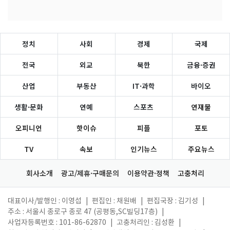
정치
사회
경제
국제
전국
외교
북한
금융·증권
산업
부동산
IT·과학
바이오
생활·문화
연예
스포츠
연재물
오피니언
핫이슈
피플
포토
TV
속보
인기뉴스
주요뉴스
회사소개
광고/제휴·구매문의
이용약관·정책
고충처리
대표이사/발행인 : 이영섭
|
편집인 : 채원배
|
편집국장 : 김기성
|
주소 : 서울시 종로구 종로 47 (공평동,SC빌딩17층)
|
사업자등록번호 : 101-86-62870
|
고충처리인 : 김성환
|