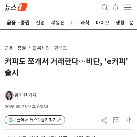
한
금융ㆍ증권
산업
부동산
ITㆍ과학
바이오
생활ㆍ문
금융ㆍ증권
블록체인ㆍ핀테크
커피도 쪼개서 거래한다…비단, 'e커피'
출시
황지현 기자
2026.06.23 오후 05:34
가
구글에서 뉴스1 즐겨찾기