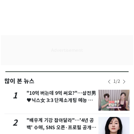
많이 본 뉴스
1
/
2
"10억 버는데 9억 써요?"…삼전男
1
♥닉스女 3:3 단체소개팅 예능 화
제
"배우계 기강 잡아달라"…'4년 공
2
백' 수애, SNS 오픈·프로필 공개