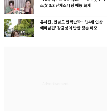
스女 3:3 단체소개팅 예능 화제
유하진, 민낯도 반짝반짝…'14세 연상
예비남편' 강균성이 반한 청순 미모