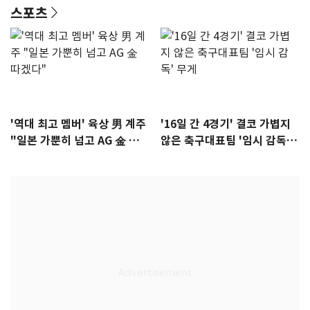
스포츠
'역대 최고 멤버' 육상 男 계주
'16일 간 4경기' 결코 가볍지
"일본 가뿐히 넘고 AG 金 따겠
않은 축구대표팀 '임시 감독'
다"
무게