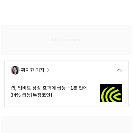
황지현 기자
캡, 업비트 상장 효과에 급등…1분 만에
34% 급등[특징코인]