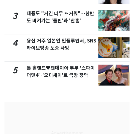
화제
태풍도 "거긴 너무 뜨거워"…한반
3
도 비켜가는 '돌핀'과 '찬홈'
용산 거주 일본인 인플루언서, SNS
4
라이브방송 도중 사망
톰 홀랜드♥젠데이아 부부 '스파이
5
더맨4'·'오디세이'로 극장 장악