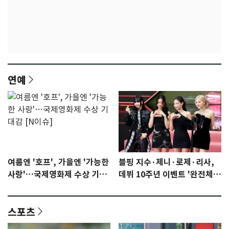
연예
여름엔 '호프', 가을엔 '가능한
블핑 지수·제니·로제·리사,
사랑'…국제영화제 수상 기대
데뷔 10주년 이벤트 '완전체'
감 [N이슈]
참석 확정…기대감 UP
스포츠