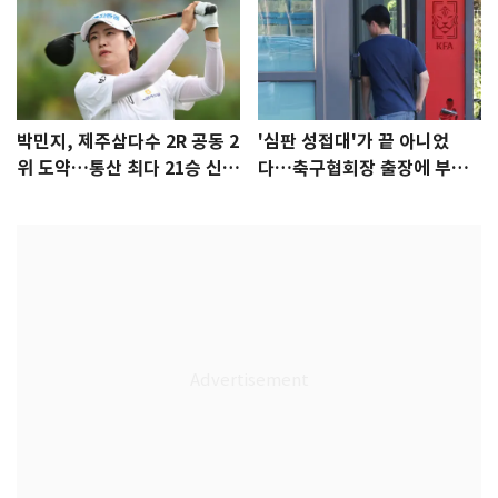
박민지, 제주삼다수 2R 공동 2
'심판 성접대'가 끝 아니었
위 도약…통산 최다 21승 신기
다…축구협회장 출장에 부인
록 도전
3회 동반 '펑펑'