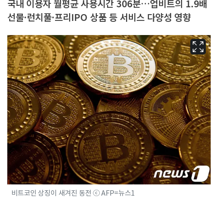
국내 이용자 월평균 사용시간 306분…업비트의 1.9배
선물·런치풀·프리IPO 상품 등 서비스 다양성 영향
비트코인 상징이 새겨진 동전 ⓒ AFP=뉴스1