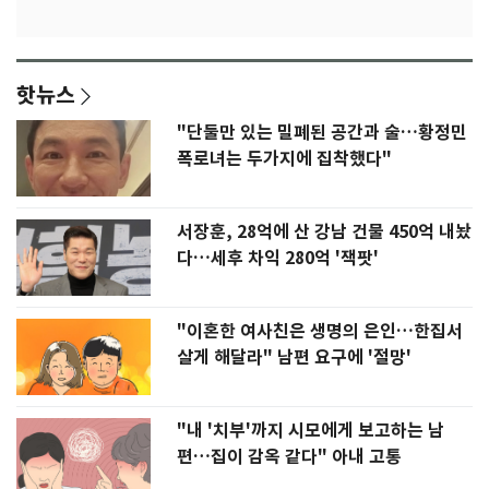
핫뉴스
"단둘만 있는 밀폐된 공간과 술…황정민
폭로녀는 두가지에 집착했다"
서장훈, 28억에 산 강남 건물 450억 내놨
다…세후 차익 280억 '잭팟'
"이혼한 여사친은 생명의 은인…한집서
살게 해달라" 남편 요구에 '절망'
"내 '치부'까지 시모에게 보고하는 남
편…집이 감옥 같다" 아내 고통