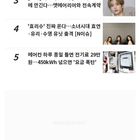
3
에 안긴다…앳에어리어와 전속계약
'효리수' 진짜 온다…소녀시대 효연
4
·유리·수영 유닛 출격 [N이슈]
에어컨 하루 종일 틀면 전기료 29만
5
원…450kWh 넘으면 '요금 폭탄'