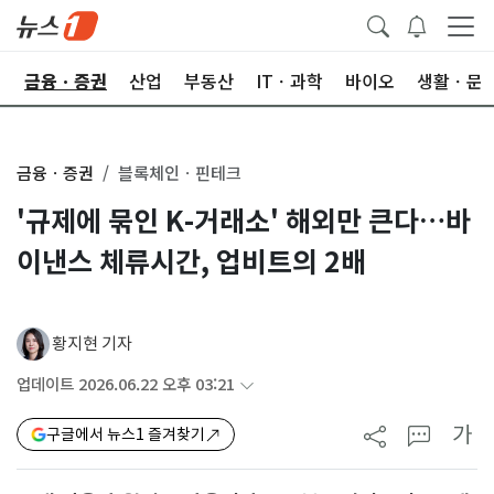
한
금융ㆍ증권
산업
부동산
ITㆍ과학
바이오
생활ㆍ문
금융ㆍ증권
블록체인ㆍ핀테크
'규제에 묶인 K-거래소' 해외만 큰다…바
이낸스 체류시간, 업비트의 2배
황지현 기자
업데이트 2026.06.22 오후 03:21
가
구글에서 뉴스1 즐겨찾기