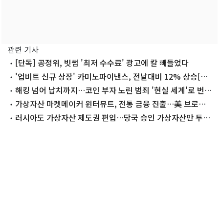
관련 기사
[단독] 공정위, 빗썸 '최저 수수료' 광고에 칼 빼들었다
'업비트 신규 상장' 카미노파이낸스, 전날대비 12% 상승[특
징코인]
해킹 넘어 납치까지…코인 부자 노린 범죄 '현실 세계'로 번졌
다
가상자산 마켓메이커 윈터뮤트, 전통 금융 진출…美 브로커
딜러 등록 완료
러시아도 가상자산 제도권 편입…당국 승인 가상자산만 투자
가능