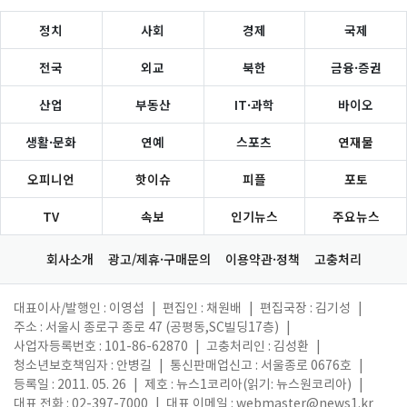
정치
사회
경제
국제
전국
외교
북한
금융·증권
산업
부동산
IT·과학
바이오
생활·문화
연예
스포츠
연재물
오피니언
핫이슈
피플
포토
TV
속보
인기뉴스
주요뉴스
회사소개
광고/제휴·구매문의
이용약관·정책
고충처리
대표이사/발행인 : 이영섭
|
편집인 : 채원배
|
편집국장 : 김기성
|
주소 : 서울시 종로구 종로 47 (공평동,SC빌딩17층)
|
사업자등록번호 : 101-86-62870
|
고충처리인 : 김성환
|
청소년보호책임자 : 안병길
|
통신판매업신고 : 서울종로 0676호
|
등록일 : 2011. 05. 26
|
제호 : 뉴스1코리아(읽기: 뉴스원코리아)
|
대표 전화 : 02-397-7000
|
대표 이메일 :
webmaster@news1.kr