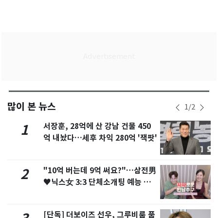
많이 본 뉴스
1
/
2
서장훈, 28억에 산 강남 건물 450
1
억 내놨다…세후 차익 280억 '잭팟'
"10억 버는데 9억 써요?"…삼전男
2
♥닉스女 3:3 단체소개팅 예능 화
제
[단독] 더보이즈 선우, 그루비룸 품