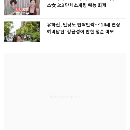
스女 3:3 단체소개팅 예능 화제
유하진, 민낯도 반짝반짝…'14세 연상
예비남편' 강균성이 반한 청순 미모