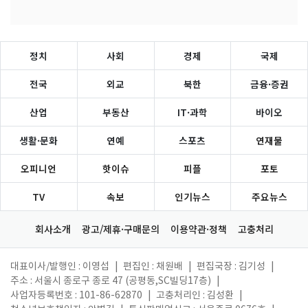
정치
사회
경제
국제
전국
외교
북한
금융·증권
산업
부동산
IT·과학
바이오
생활·문화
연예
스포츠
연재물
오피니언
핫이슈
피플
포토
TV
속보
인기뉴스
주요뉴스
회사소개
광고/제휴·구매문의
이용약관·정책
고충처리
대표이사/발행인 : 이영섭
|
편집인 : 채원배
|
편집국장 : 김기성
|
주소 : 서울시 종로구 종로 47 (공평동,SC빌딩17층)
|
사업자등록번호 : 101-86-62870
|
고충처리인 : 김성환
|