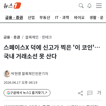
한
금융ㆍ증권
산업
부동산
ITㆍ과학
바이오
생활ㆍ문
금융ㆍ증권
블록체인ㆍ핀테크
스페이스X 덕에 신고가 찍은 '이 코인'…
국내 거래소선 못 산다
박현영 블록체인전문기자
2026.06.17 오후 06:19
가
구글에서 뉴스1 즐겨찾기