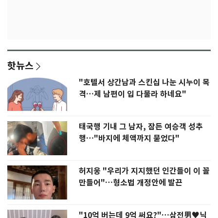
핫뉴스
"호텔서 상간남과 스킨십 나눈 시누이 목
격…제 남편이 입 다물라 하네요"
태국행 기내 그 남자, 잠든 여승객 성추
행…"바지에 체액까지 묻었다"
허지웅 "우리가 지지했던 인간들이 이 꼴
만들어"…형소법 개정안에 발끈
"10억 버는데 9억 써요?"…삼전男♥닉