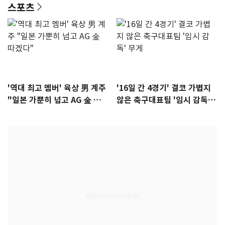
스포츠
'역대 최고 멤버' 육상 男 계주
'16일 간 4경기' 결코 가볍지
"일본 가뿐히 넘고 AG 金 따겠
않은 축구대표팀 '임시 감독'
다"
무게