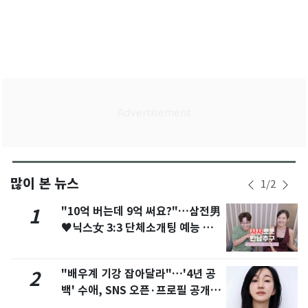
많이 본 뉴스
1
/
2
"10억 버는데 9억 써요?"…삼전男
1
♥닉스女 3:3 단체소개팅 예능 화
제
"배우계 기강 잡아달라"…'4년 공
2
백' 수애, SNS 오픈·프로필 공개
화제