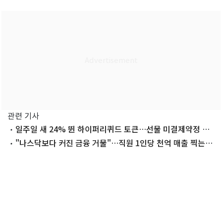
관련 기사
일주일 새 24% 뛴 하이퍼리퀴드 토큰…선물 미결제약정 규
모 증가
"나스닥보다 커진 금융 거물"…직원 1인당 천억 매출 찍는
'이 회사'