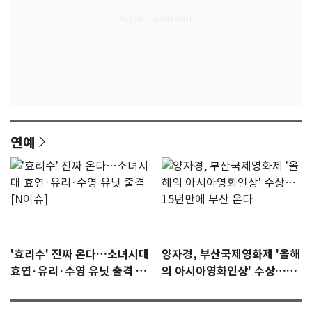
연예
'효리수' 진짜 온다…소녀시대
양자경, 부산국제영화제 '올해
효연·유리·수영 유닛 출격 [N
의 아시아영화인상' 수상…15
이슈]
년만에 부산 온다