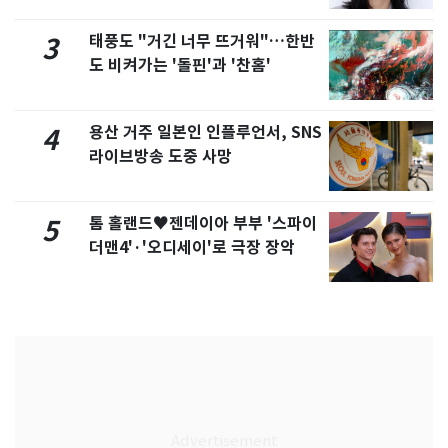
태풍도 "거긴 너무 뜨거워"…한반
3
도 비켜가는 '돌핀'과 '찬홈'
용산 거주 일본인 인플루언서, SNS
4
라이브방송 도중 사망
톰 홀랜드♥젠데이아 부부 '스파이
5
더맨4'·'오디세이'로 극장 장악