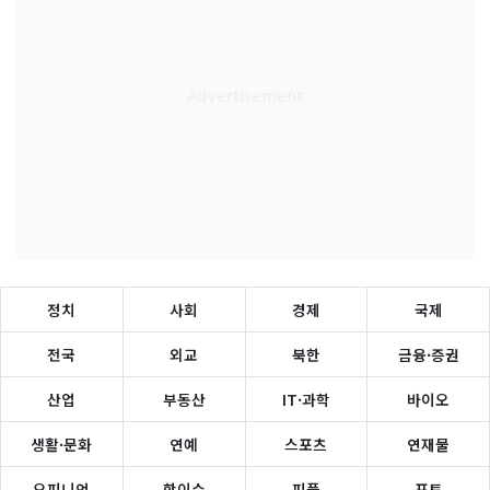
정치
사회
경제
국제
전국
외교
북한
금융·증권
산업
부동산
IT·과학
바이오
생활·문화
연예
스포츠
연재물
오피니언
핫이슈
피플
포토