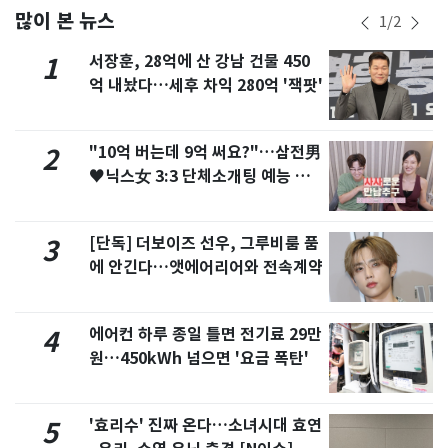
많이 본 뉴스
1
/
2
서장훈, 28억에 산 강남 건물 450
1
억 내놨다…세후 차익 280억 '잭팟'
"10억 버는데 9억 써요?"…삼전男
2
♥닉스女 3:3 단체소개팅 예능 화
제
[단독] 더보이즈 선우, 그루비룸 품
3
에 안긴다…앳에어리어와 전속계약
에어컨 하루 종일 틀면 전기료 29만
4
원…450kWh 넘으면 '요금 폭탄'
'효리수' 진짜 온다…소녀시대 효연
5