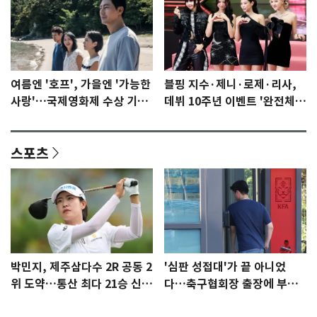
여름엔 '호프', 가을엔 '가능한
블핑 지수·제니·로제·리사,
사랑'…국제영화제 수상 기대
데뷔 10주년 이벤트 '완전체'
감 [N이슈]
참석 확정…기대감 UP
스포츠
박민지, 제주삼다수 2R 공동 2
'심판 성접대'가 끝 아니었
위 도약…통산 최다 21승 신기
다…축구협회장 출장에 부인
록 도전
3회 동반 '펑펑'