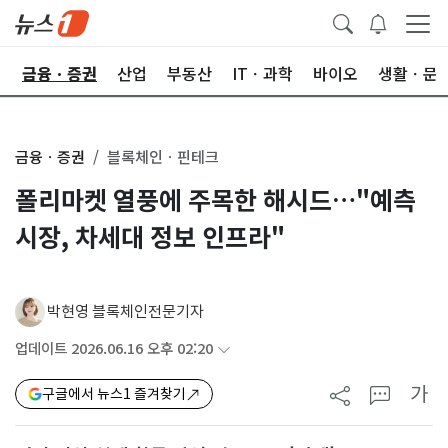
한
금융ㆍ증권
산업
부동산
ITㆍ과학
바이오
생활ㆍ문
금융ㆍ증권
블록체인ㆍ핀테크
폴리마켓 열풍에 주목한 해시드…"예측
시장, 차세대 정보 인프라"
박현영 블록체인전문기자
업데이트 2026.06.16 오후 02:20
가
구글에서 뉴스1 즐겨찾기