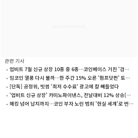
관련 기사
업비트 7월 신규 상장 10종 중 6종…코인베이스 거친 '검증
코인'
밈코인 열풍 다시 불까…한 주간 15% 오른 '펌프닷펀' 토큰
[코인현미경]
[단독] 공정위, 빗썸 '최저 수수료' 광고에 칼 빼들었다
'업비트 신규 상장' 카미노파이낸스, 전날대비 12% 상승[특
징코인]
해킹 넘어 납치까지…코인 부자 노린 범죄 '현실 세계'로 번졌
다