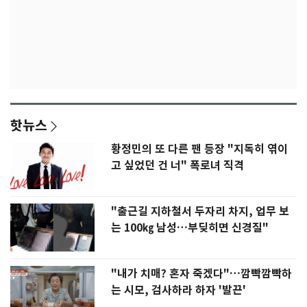
핫뉴스
황정민의 또 다른 팬 등장 "지독히 엮이
고 싶었던 건 너" 폭로녀 직격
"출근길 지하철서 두자리 차지, 업무 보
는 100㎏ 남성…부딪히면 신경질"
"내가 치매? 혼자 죽겠다"…깜빡깜빡하
는 시모, 검사하라 하자 '발끈'