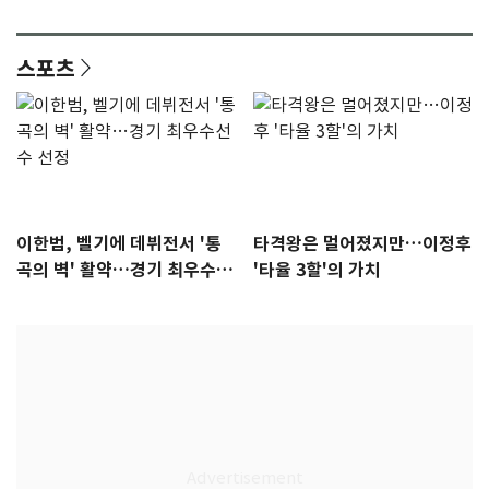
안"
어"…유튜브서 언급
스포츠
이한범, 벨기에 데뷔전서 '통
타격왕은 멀어졌지만…이정후
곡의 벽' 활약…경기 최우수선
'타율 3할'의 가치
수 선정