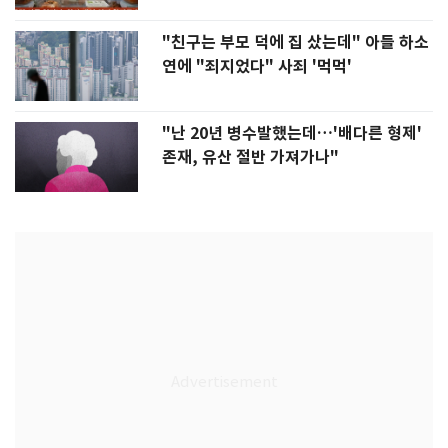
"친구는 부모 덕에 집 샀는데" 아들 하소
연에 "죄지었다" 사죄 '먹먹'
"난 20년 병수발했는데…'배다른 형제'
존재, 유산 절반 가져가나"