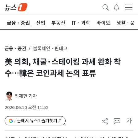
한
금융ㆍ증권
산업
부동산
ITㆍ과학
바이오
생활ㆍ문
금융ㆍ증권
블록체인ㆍ핀테크
美 의회, 채굴·스테이킹 과세 완화 착
수…韓은 코인과세 논의 표류
최재헌 기자
2026.06.10 오전 11:52
가
구글에서 뉴스1 즐겨찾기