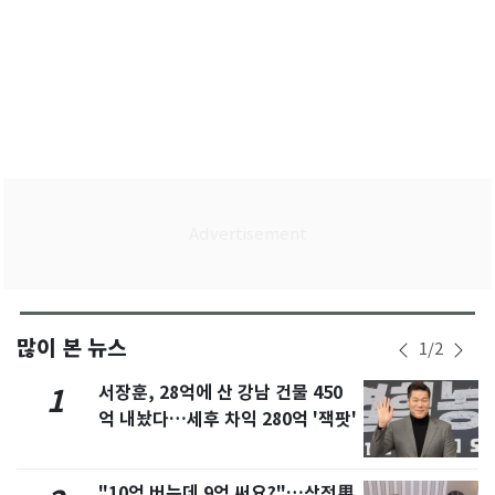
많이 본 뉴스
1
/
2
서장훈, 28억에 산 강남 건물 450
1
억 내놨다…세후 차익 280억 '잭팟'
"10억 버는데 9억 써요?"…삼전男