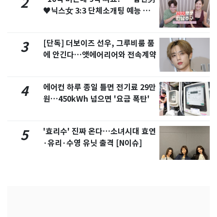
2
♥닉스女 3:3 단체소개팅 예능 화
제
[단독] 더보이즈 선우, 그루비룸 품
3
에 안긴다…앳에어리어와 전속계약
에어컨 하루 종일 틀면 전기료 29만
4
원…450kWh 넘으면 '요금 폭탄'
'효리수' 진짜 온다…소녀시대 효연
5
·유리·수영 유닛 출격 [N이슈]