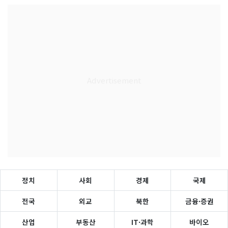
정치
사회
경제
국제
전국
외교
북한
금융·증권
산업
부동산
IT·과학
바이오