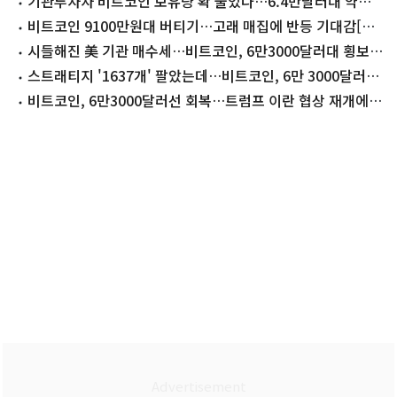
기관투자자 비트코인 보유량 확 줄었다…6.4만달러대 약보합
[코인브리핑]
비트코인 9100만원대 버티기…고래 매집에 반등 기대감[코
인브리핑]
시들해진 美 기관 매수세…비트코인, 6만3000달러대 횡보
[코인브리핑]
스트래티지 '1637개' 팔았는데…비트코인, 6만 3000달러대
유지[코인브리핑]
비트코인, 6만3000달러선 회복…트럼프 이란 협상 재개에
상승[코인브리핑]