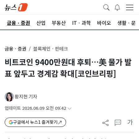
한
금융ㆍ증권
산업
부동산
ITㆍ과학
바이오
생활ㆍ문
금융ㆍ증권
블록체인ㆍ핀테크
비트코인 9400만원대 후퇴…美 물가 발
표 앞두고 경계감 확대[코인브리핑]
황지현 기자
업데이트 2026.06.09 오전 09:42
가
구글에서 뉴스1 즐겨찾기