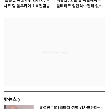
'손흥민 슈팅 0개' LA FC, 멕
이강인, 오늘 밤 서울에서 아
시코 팀 톨루카에 1-0 진땀승
틀레티코 입단식…전례 없는
특급대우
핫뉴스
홍석천 "6개월마다 성병 검사받는다…