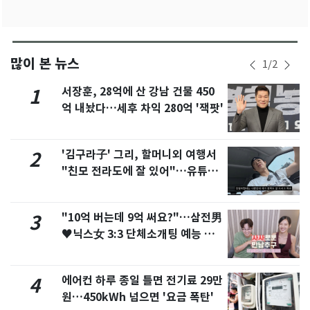
많이 본 뉴스
1
/
2
서장훈, 28억에 산 강남 건물 450
1
억 내놨다…세후 차익 280억 '잭팟'
'김구라子' 그리, 할머니외 여행서
2
"친모 전라도에 잘 있어"…유튜브
서 언급
"10억 버는데 9억 써요?"…삼전男
3
♥닉스女 3:3 단체소개팅 예능 화
제
에어컨 하루 종일 틀면 전기료 29만
4
원…450kWh 넘으면 '요금 폭탄'