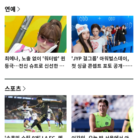
연예
최예나, 노출 없이 '워터밤' 퀸
'JYP 걸그룹' 아워벌스데이,
등극…전신 슈트로 신선한 충
첫 싱글 콘셉트 포토 공개…청
격 [N샷]
량·키치
스포츠