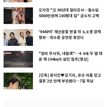
오지헌 "父 90년대 일타강사…월수입
5000만원에 100평대 집" 금수저 고백
'9440억' 재산분할 판결 뒤 노소영 깜짝
행보…최수종 공연장 찾았다
"엄마 무서워, 내릴래"…4·6세 두 딸 태
운 채 194㎞/h 살인 질주[영상]
[단독] 문지인♥김기리, 유산 아픔 딛고
결혼 2년 만에 부모됐다…7일 득남