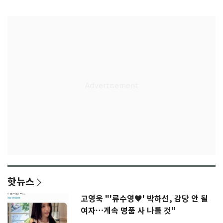
77.8%
울상
핫뉴스
고영욱 "'류수영♥' 박하선, 감당 안 될
여자…계속 명품 사 나를 것"