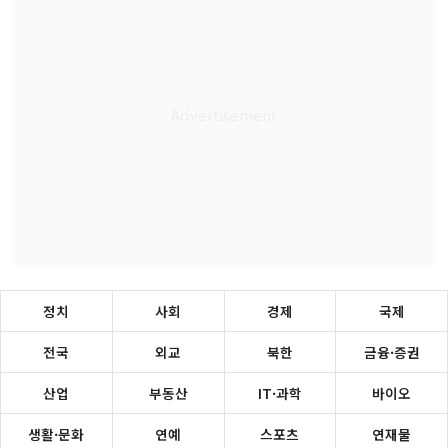
정치
사회
경제
국제
전국
외교
북한
금융·증권
산업
부동산
IT·과학
바이오
생활·문화
연예
스포츠
연재물