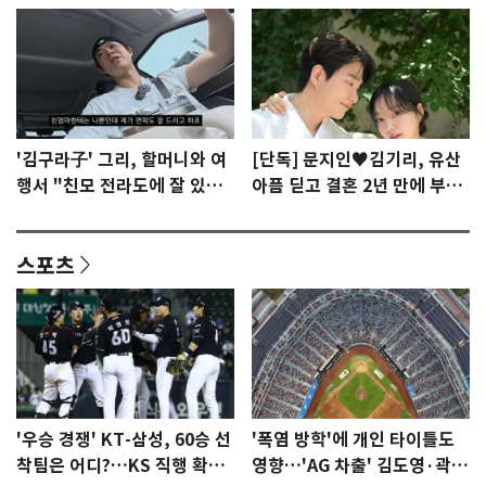
'김구라子' 그리, 할머니와 여
[단독] 문지인♥김기리, 유산
행서 "친모 전라도에 잘 있
아픔 딛고 결혼 2년 만에 부모
어"…유튜브서 언급
됐다…7일 득남
스포츠
'우승 경쟁' KT-삼성, 60승 선
'폭염 방학'에 개인 타이틀도
착팀은 어디?…KS 직행 확률
영향…'AG 차출' 김도영·곽빈