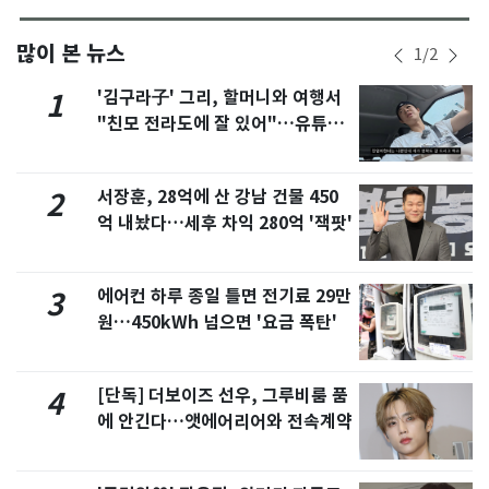
많이 본 뉴스
1
/
2
'김구라子' 그리, 할머니와 여행서
1
"친모 전라도에 잘 있어"…유튜브
서 언급
서장훈, 28억에 산 강남 건물 450
2
억 내놨다…세후 차익 280억 '잭팟'
에어컨 하루 종일 틀면 전기료 29만
3
원…450kWh 넘으면 '요금 폭탄'
[단독] 더보이즈 선우, 그루비룸 품
4
에 안긴다…앳에어리어와 전속계약