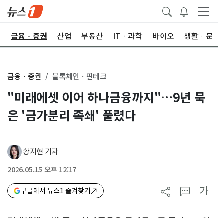
한
금융ㆍ증권
산업
부동산
ITㆍ과학
바이오
생활ㆍ문
금융ㆍ증권
블록체인ㆍ핀테크
"미래에셋 이어 하나금융까지"…9년 묵
은 '금가분리 족쇄' 풀렸다
황지현 기자
2026.05.15 오후 12:17
가
구글에서 뉴스1 즐겨찾기