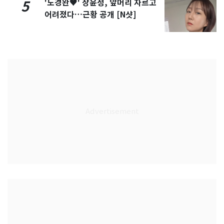
'도경완♥' 장윤정, 앞머리 자르고
5
어려졌다…근황 공개 [N샷]