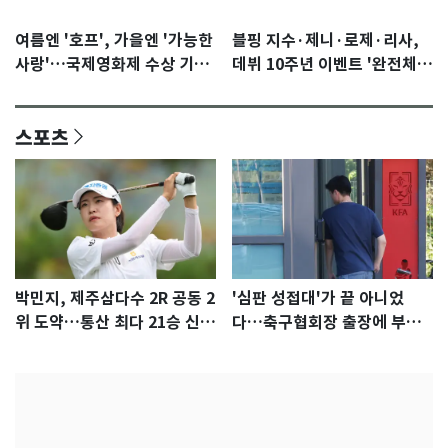
여름엔 '호프', 가을엔 '가능한
블핑 지수·제니·로제·리사,
사랑'…국제영화제 수상 기대
데뷔 10주년 이벤트 '완전체'
감 [N이슈]
참석 확정…기대감 UP
스포츠
박민지, 제주삼다수 2R 공동 2
'심판 성접대'가 끝 아니었
위 도약…통산 최다 21승 신기
다…축구협회장 출장에 부인
록 도전
3회 동반 '펑펑'