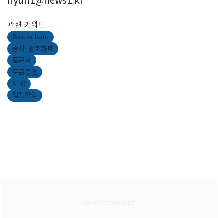
hyun1@news1.kr
관련 키워드
Blockchain
증시·암호화폐
토큰화
토큰증권
STO
팀장칼럼