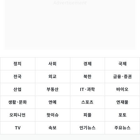
정치
사회
경제
국제
전국
외교
북한
금융·증권
산업
부동산
IT·과학
바이오
생활·문화
연예
스포츠
연재물
오피니언
핫이슈
피플
포토
TV
속보
인기뉴스
주요뉴스