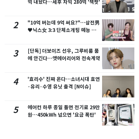
억 내놨다…세후 차익 280억 '잭팟'
"10억 버는데 9억 써요?"…삼전男
2
♥닉스女 3:3 단체소개팅 예능 화
제
[단독] 더보이즈 선우, 그루비룸 품
3
에 안긴다…앳에어리어와 전속계약
'효리수' 진짜 온다…소녀시대 효연
4
·유리·수영 유닛 출격 [N이슈]
에어컨 하루 종일 틀면 전기료 29만
5
원…450kWh 넘으면 '요금 폭탄'