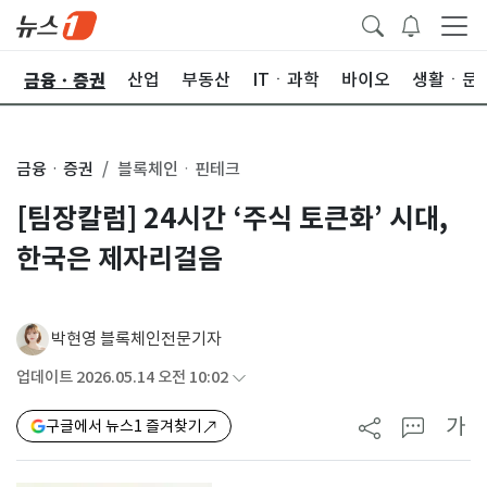
금융ㆍ증권
한
산업
부동산
ITㆍ과학
바이오
생활ㆍ문
금융ㆍ증권
블록체인ㆍ핀테크
[팀장칼럼] 24시간 ‘주식 토큰화’ 시대,
한국은 제자리걸음
박현영 블록체인전문기자
업데이트 2026.05.14 오전 10:02
가
구글에서 뉴스1 즐겨찾기