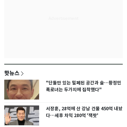
핫뉴스
"단둘만 있는 밀폐된 공간과 술…황정민
폭로녀는 두가지에 집착했다"
서장훈, 28억에 산 강남 건물 450억 내놨
다…세후 차익 280억 '잭팟'