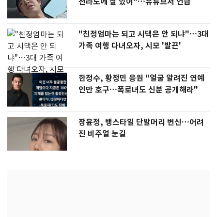
전라도에 잘 있어"…유튜브서 언급
"친정엄마는 되고 시댁은 안 되냐"…3대
가족 여행 다녀오자, 시모 '발끈'
한정수, 황정민 응원 "얼굴 알려진 연예
인만 호구…폭로녀도 신분 공개해라"
장윤정, 뱅스타일 단발머리 변신…어려
진 비주얼 눈길