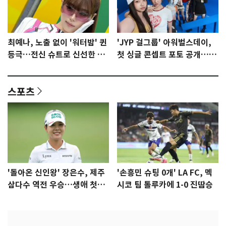
최예나, 노출 없이 '워터밤' 퀸
'JYP 걸그룹' 아워벌스데이,
등극…전신 슈트로 신선한 충
첫 싱글 콘셉트 포토 공개…청
격 [N샷]
량·키치
스포츠
'돌아온 신인왕' 장은수, 제주
'손흥민 슈팅 0개' LA FC, 멕
삼다수 역전 우승…생애 첫승
시코 팀 톨루카에 1-0 진땀승
감격