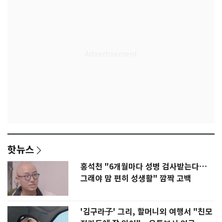
핫뉴스
홍석천 "6개월마다 성병 검사받는다…
그래야 맘 편히 성생활" 깜짝 고백
'김구라子' 그리, 할머니외 여행서 "친모