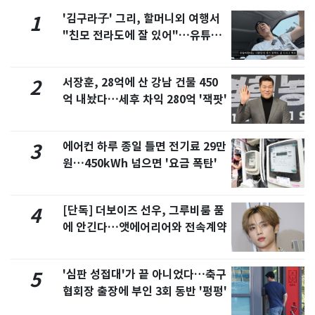
'김구라子' 그리, 할머니외 여행서
1
"친모 전라도에 잘 있어"…유튜브
서 언급
서장훈, 28억에 산 강남 건물 450
2
억 내놨다…세후 차익 280억 '잭팟'
에어컨 하루 종일 틀면 전기료 29만
3
원…450kWh 넘으면 '요금 폭탄'
[단독] 더보이즈 선우, 그루비룸 품
4
에 안긴다…앳에어리어와 전속계약
'심판 성접대'가 끝 아니었다…축구
5
협회장 출장에 부인 3회 동반 '펑펑'