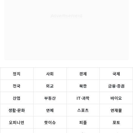
정치
사회
경제
국제
전국
외교
북한
금융·증권
산업
부동산
IT·과학
바이오
생활·문화
연예
스포츠
연재물
오피니언
핫이슈
피플
포토