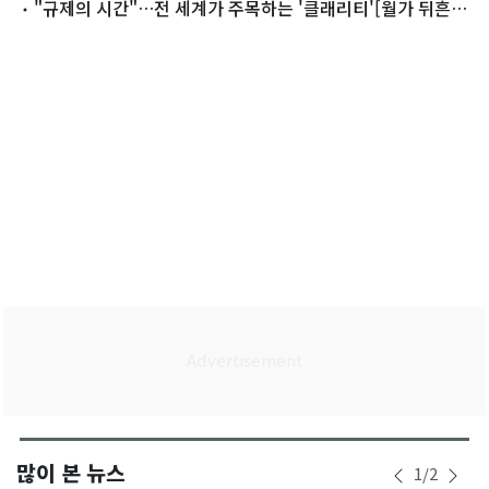
결 '변수'
"규제의 시간"…전 세계가 주목하는 '클래리티'[월가 뒤흔든
토큰혁명]⑨
많이 본 뉴스
1
/
2