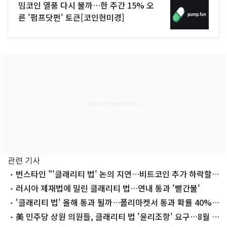
밈코인 열풍 다시 불까…한 주간 15% 오
른 '펌프닷펀' 토큰[코인현미경]
관련 기사
번스타인 "'클래리티 법' 논의 지연…비트코인 추가 하락할
듯"
러시아 제재법에 밀린 클래리티 법…연내 통과 '빨간불'
'클래리티 법' 올해 통과 될까…폴리마켓서 통과 확률 40%로
반영
美 민주당 상원 의원들, 클래리티 법 '윤리조항' 요구…8월 표