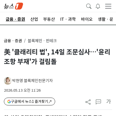
한
금융ㆍ증권
산업
부동산
ITㆍ과학
바이오
생활ㆍ문
금융ㆍ증권
블록체인ㆍ핀테크
美 '클래리티 법', 14일 조문심사…'윤리
조항 부재'가 걸림돌
박현영 블록체인전문기자
2026.05.13 오전 11:26
가
구글에서 뉴스1 즐겨찾기