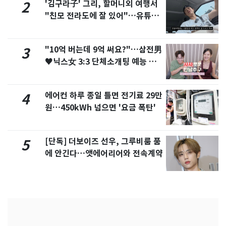
'김구라子' 그리, 할머니외 여행서
2
"친모 전라도에 잘 있어"…유튜브
서 언급
"10억 버는데 9억 써요?"…삼전男
3
♥닉스女 3:3 단체소개팅 예능 화
제
에어컨 하루 종일 틀면 전기료 29만
4
원…450kWh 넘으면 '요금 폭탄'
[단독] 더보이즈 선우, 그루비룸 품
5
에 안긴다…앳에어리어와 전속계약