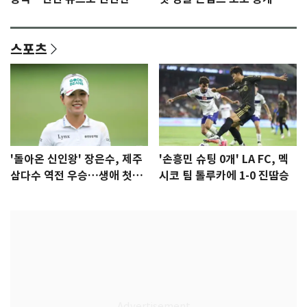
격 [N샷]
량·키치
스포츠
'돌아온 신인왕' 장은수, 제주
'손흥민 슈팅 0개' LA FC, 멕
삼다수 역전 우승…생애 첫승
시코 팀 톨루카에 1-0 진땀승
감격