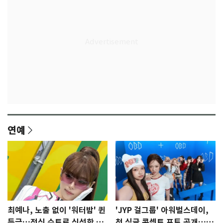
연예
최예나, 노출 없이 '워터밤' 퀸
'JYP 걸그룹' 아워벌스데이,
등극…전신 슈트로 신선한 충
첫 싱글 콘셉트 포토 공개…청