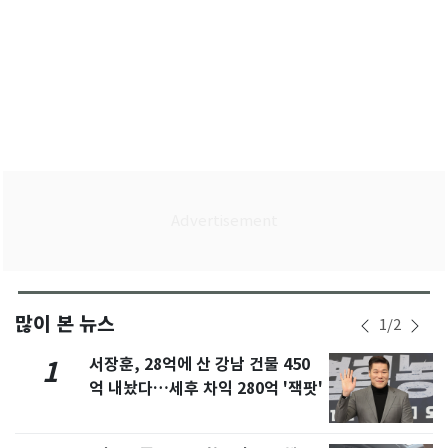
많이 본 뉴스
1
/
2
서장훈, 28억에 산 강남 건물 450
1
억 내놨다…세후 차익 280억 '잭팟'