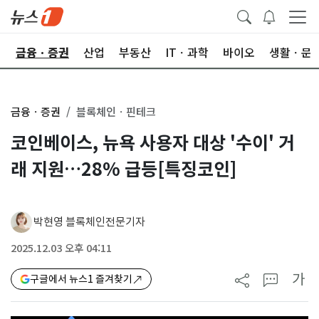
한
금융ㆍ증권
산업
부동산
ITㆍ과학
바이오
생활ㆍ문
금융ㆍ증권
블록체인ㆍ핀테크
코인베이스, 뉴욕 사용자 대상 '수이' 거
래 지원…28% 급등[특징코인]
박현영 블록체인전문기자
2025.12.03 오후 04:11
가
구글에서 뉴스1 즐겨찾기