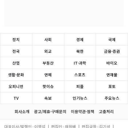
정치
사회
경제
국제
전국
외교
북한
금융·증권
산업
부동산
IT·과학
바이오
생활·문화
연예
스포츠
연재물
오피니언
핫이슈
피플
포토
TV
속보
인기뉴스
주요뉴스
회사소개
광고/제휴·구매문의
이용약관·정책
고충처리
대표이사/발행인 : 이영섭
|
편집인 : 채원배
|
편집국장 : 김기성
|