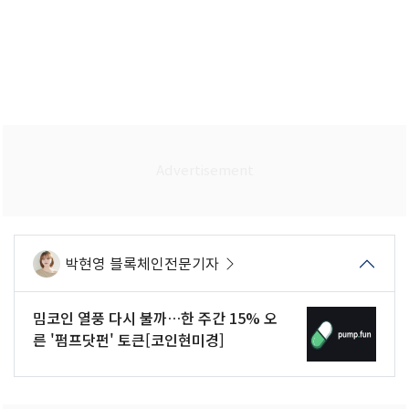
박현영 블록체인전문기자
밈코인 열풍 다시 불까…한 주간 15% 오
른 '펌프닷펀' 토큰[코인현미경]