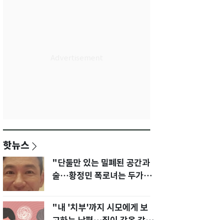
핫뉴스
"단둘만 있는 밀폐된 공간과
술…황정민 폭로녀는 두가지
에 집착했다"
"내 '치부'까지 시모에게 보