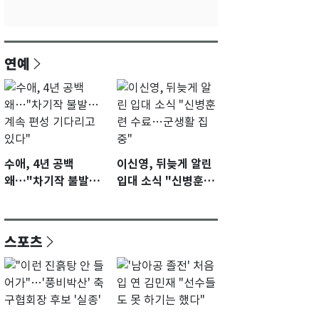
연예
수애, 4년 공백
이신영, 뒤늦게 알린
왜…"차기작 불발…
입대 소식 "신병훈련
계속 편성 기다리고
수료…군생활 집중"
있다"
스포츠