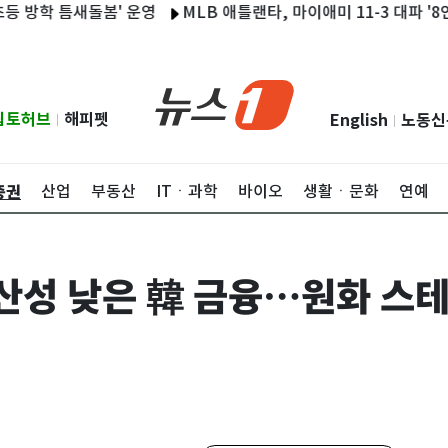
 틈새돌봄' 운영
MLB 애틀랜타, 마이애미 11-3 대파 '8연승'
립토허브
해피펫
English
노동신
|
|
증권
산업
부동산
ITㆍ과학
바이오
생활ㆍ문화
연예
산성 낮은 韓 금융…원화 스