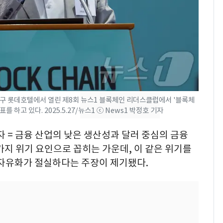
2600만명 사로잡은 '바
7
나나킥 베이비'…농심
의 깜짝 선물
축구협회, 외국인 심판
8
들 10여명 대상 '성 접
대' 의혹…월드컵·올림
픽 예선 등
중구 롯데호텔에서 열린 제8회 뉴스1 블록체인 리더스클럽에서 '블록체
美 상원 클래리티법 처
9
를 하고 있다. 2025.5.27/뉴스1 ⓒ News1 박정호 기자
리 난항…민주당 "윤리
·AML 보완 우선"
 = 금융 산업의 낮은 생산성과 달러 중심의 금융
가지 위기 요인으로 꼽히는 가운데, 이 같은 위기를
[속보] 프로야구, 이번
10
 자유화가 절실하다는 주장이 제기됐다.
주말까지 '올 스톱'…다
음 주 재개