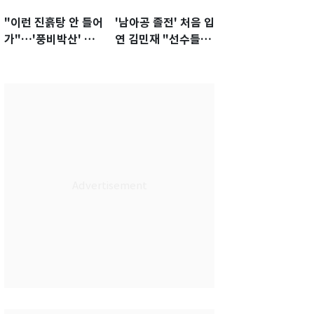
"이런 진흙탕 안 들어
'남아공 졸전' 처음 입
가"…'풍비박산' 축
연 김민재 "선수들도
구협회장 후보 '실종'
못 하기는 했다"