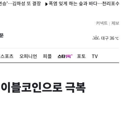
…김하성 또 결장
폭염 잊게 하는 숲과 바다…천리포수목원에서의 '
제주
30
℃
서울
35
℃
커넥트
제보
|
부산
33
℃
문
대구
36
℃
인천
36
℃
스포츠
오피니언
피플
포토
TV
광주
36
℃
대전
35
℃
테이블코인으로 극복
울산
33
℃
강릉
31
℃
제주
30
℃
서울
35
℃
부산
33
℃