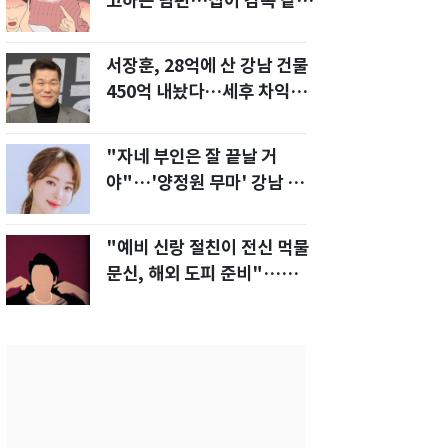
고하는 남편…집이 감옥 같
다" 아내 고통
서장훈, 28억에 산 강남 건물
450억 내놨다…세후 차익
280억 '잭팟'
"자네 부인은 잘 끝날 거
야"…'양정원 무마' 강남 경
찰, 다른 돈도 받은 정황
"예비 신랑 절친이 전신 먹물
문신, 해외 도피 준비"…예비
신부 '혼란'