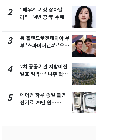
제
"배우계 기강 잡아달
2600만명 
2
7
라"…'4년 공백' 수애,
나나킥 베이
SNS 오픈·프로필 공개
의 깜짝 선물
화제
톰 홀랜드♥젠데이아 부
축구협회, 
3
8
부 '스파이더맨4'·'오디
들 10여명 대
세이'로 극장 장악
대' 의혹…
픽 예선 등
2차 공공기관 지방이전
美 상원 클
4
9
발표 임박…"나주 혁신
리 난항…민
도시 최적"
·AML 보완
에어컨 하루 종일 틀면
[속보] 프로
5
10
전기료 29만 원…
주말까지 '올
450kWh 넘으면 '요금
음 주 재개
폭탄'