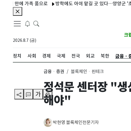
 만에 가족 품으로
방학에도 아이 맡길 곳 있다…양양군 '초등 방학
크
2026.8.7 (금)
금융ㆍ
정치
사회
경제
국제
전국
외교
북한
금융ㆍ증권
블록체인ㆍ핀테크
정석문 센터장 "생
가
해야"
박현영 블록체인전문기자