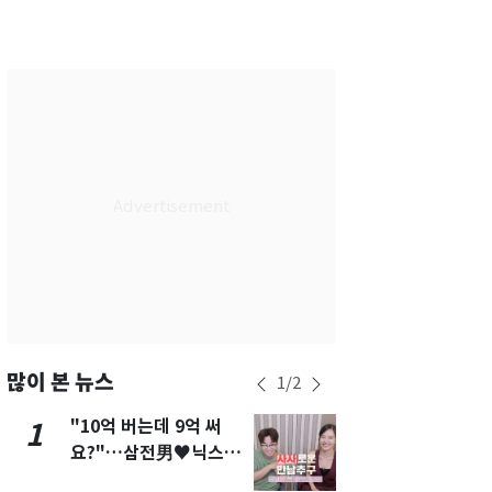
대구
36
℃
인천
36
℃
광주
36
℃
대전
35
℃
울산
33
℃
강릉
31
℃
제주
30
℃
많이 본 뉴스
1
/
2
"10억 버는데 9억 써
"캐리비안 
1
6
요?"…삼전男♥닉스女
의실에 남자
3:3 단체소개팅 예능 화
요"…경찰 