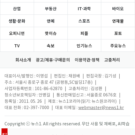
산업
부동산
IT·과학
바이오
생활·문화
연예
스포츠
연재물
오피니언
핫이슈
피플
포토
TV
속보
인기뉴스
주요뉴스
회사소개
광고/제휴·구매문의
이용약관·정책
고충처리
대표이사/발행인 : 이영섭
|
편집인 : 채원배
|
편집국장 : 김기성
|
주소 : 서울시 종로구 종로 47 (공평동,SC빌딩17층)
|
사업자등록번호 : 101-86-62870
|
고충처리인 : 김성환
|
청소년보호책임자 : 안병길
|
통신판매업신고 : 서울종로 0676호
|
등록일 : 2011. 05. 26
|
제호 : 뉴스1코리아(읽기: 뉴스원코리아)
|
대표 전화 : 02-397-7000
|
대표 이메일 :
webmaster@news1.kr
Copyright ⓒ 뉴스1. All rights reserved. 무단 사용 및 재배포, AI학습
활용 금지.
광고