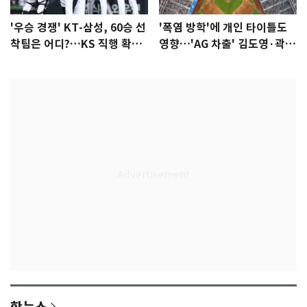
'우승 경쟁' KT-삼성, 60승 선
'폭염 방학'에 개인 타이틀도
착팀은 어디?…KS 직행 확률
영향…'AG 차출' 김도영·곽빈
77.8%
울상
핫뉴스