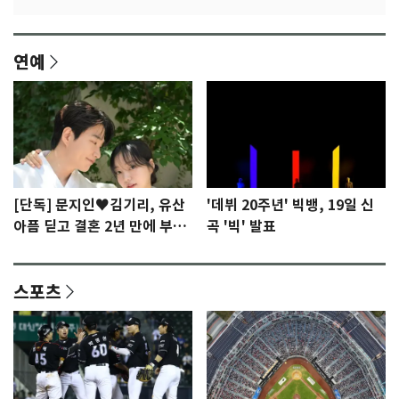
연예
[단독] 문지인♥김기리, 유산
'데뷔 20주년' 빅뱅, 19일 신
아픔 딛고 결혼 2년 만에 부모
곡 '빅' 발표
됐다…7일 득남
스포츠