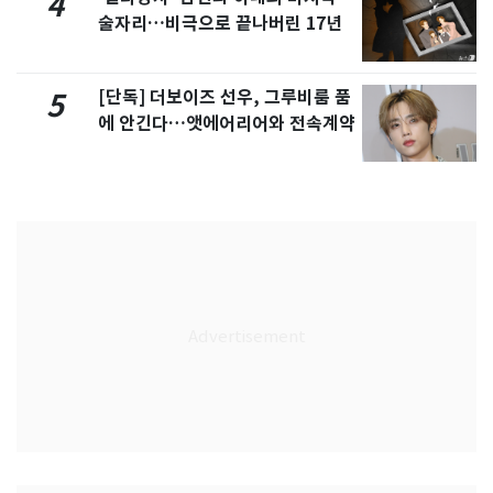
4
술자리…비극으로 끝나버린 17년
[단독] 더보이즈 선우, 그루비룸 품
5
에 안긴다…앳에어리어와 전속계약