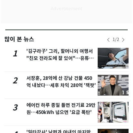
많이 본 뉴스
1
/
2
'김구라子' 그리, 할머니외 여행서
1
"친모 전라도에 잘 있어"…유튜브
서 언급
서장훈, 28억에 산 강남 건물 450
2
억 내놨다…세후 차익 280억 '잭팟'
에어컨 하루 종일 틀면 전기료 29만
3
원…450kWh 넘으면 '요금 폭탄'
'일타강사' 남편과 아내의 마지막