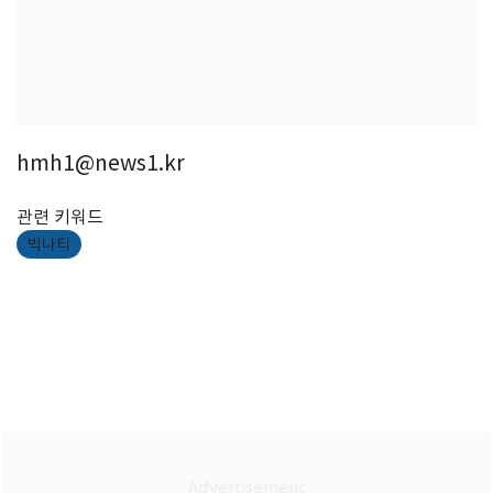
hmh1@news1.kr
관련 키워드
빅나티