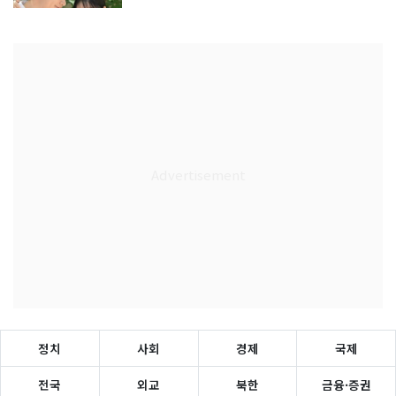
정치
사회
경제
국제
전국
외교
북한
금융·증권