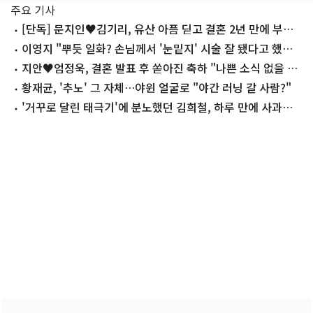
주요 기사
[단독] 문지인♥김기리, 유산 아픔 딛고 결혼 2년 만에 부모
됐다…7일 득남
이영지 "뿌듯 일화? 손님께서 '눈밑지' 시술 잘 됐다고 했을
때"
지안♥엄정욱, 결혼 발표 후 쏟아진 축하 "나쁜 소식 없을 예
정"
황재균, '추노' 그 자체…야윈 얼굴로 "야간 러닝 갈 사람?"
'거꾸로 달린 태극기'에 분노했던 김희철, 하루 만에 사과…
왜