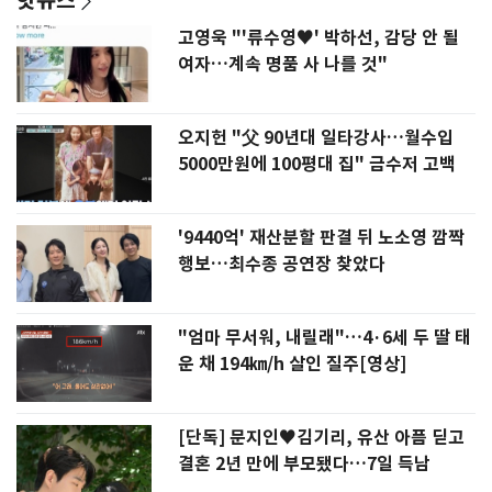
고영욱 "'류수영♥' 박하선, 감당 안 될
여자…계속 명품 사 나를 것"
오지헌 "父 90년대 일타강사…월수입
5000만원에 100평대 집" 금수저 고백
'9440억' 재산분할 판결 뒤 노소영 깜짝
행보…최수종 공연장 찾았다
"엄마 무서워, 내릴래"…4·6세 두 딸 태
운 채 194㎞/h 살인 질주[영상]
[단독] 문지인♥김기리, 유산 아픔 딛고
결혼 2년 만에 부모됐다…7일 득남