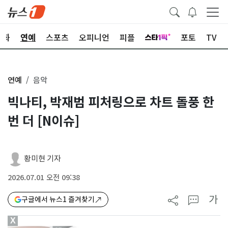
문화
연예
스포츠
오피니언
피플
포토
TV
연예
음악
빅나티, 박재범 피처링으로 차트 돌풍 한
번 더 [N이슈]
황미현 기자
2026.07.01 오전 09:38
가
구글에서 뉴스1 즐겨찾기
X