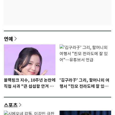
연예
블랙핑크 지수, 10주년 논란에
'김구라子' 그리, 할머니외 여
직접 사과 "큰 섭섭함 안겨 미
행서 "친모 전라도에 잘 있
안"
어"…유튜브서 언급
스포츠