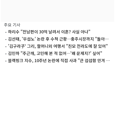
주요 기사
하리수 "전남편이 30억 날려서 이혼? 사실 아냐"
김선태, '무섭노' 논란 후 수척 근황…충주시장까지 "돌아올
생각 없냐?"
'김구라子' 그리, 할머니외 여행서 "친모 전라도에 잘 있어"
김민하 "주근깨, 고민해 본 적 없어…'왜 문제지?' 싶어"
블랙핑크 지수, 10주년 논란에 직접 사과 "큰 섭섭함 안겨 미
안"