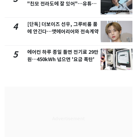
"친모 전라도에 잘 있어"…유튜브
서 언급
[단독] 더보이즈 선우, 그루비룸 품
4
에 안긴다…앳에어리어와 전속계약
에어컨 하루 종일 틀면 전기료 29만
5
원…450kWh 넘으면 '요금 폭탄'