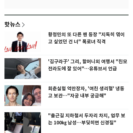
핫뉴스
황정민의 또 다른 팬 등장 "지독히 엮이
고 싶었던 건 너" 폭로녀 직격
'김구라子' 그리, 할머니외 여행서 "친모
전라도에 잘 있어"…유튜브서 언급
회춘실험 억만장자, '여친 생리혈' 냉동
고 보관…"자궁 내부 궁금해"
"출근길 지하철서 두자리 차지, 업무 보
는 100㎏ 남성…부딪히면 신경질"