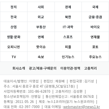
정치
사회
경제
국제
전국
외교
북한
금융·증권
산업
부동산
IT·과학
바이오
생활·문화
연예
스포츠
연재물
오피니언
핫이슈
피플
포토
TV
속보
인기뉴스
주요뉴스
회사소개
광고/제휴·구매문의
이용약관·정책
고충처리
대표이사/발행인 : 이영섭
|
편집인 : 채원배
|
편집국장 : 김기성
|
주소 : 서울시 종로구 종로 47 (공평동,SC빌딩17층)
|
사업자등록번호 : 101-86-62870
|
고충처리인 : 김성환
|
청소년보호책임자 : 안병길
|
통신판매업신고 : 서울종로 0676호
|
등록일 : 2011. 05. 26
|
제호 : 뉴스1코리아(읽기: 뉴스원코리아)
|
대표 전화 : 02-397-7000
|
대표 이메일 :
webmaster@news1.kr