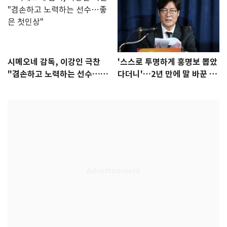
시메오네 감독, 이강인 극찬
'스스로 투명하게 홍명보 뽑았
"겸손하고 노력하는 선수…좋
다더니'…2년 만에 말 바꾼 이
은 첫인상"
임생