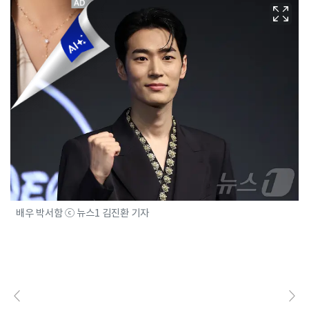
배우 박서함 ⓒ 뉴스1 김진환 기자