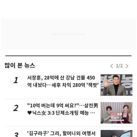
많이 본 뉴스
1
/
2
서장훈, 28억에 산 강남 건물 450
1
억 내놨다…세후 차익 280억 '잭팟'
"10억 버는데 9억 써요?"…삼전男
2
♥닉스女 3:3 단체소개팅 예능 화
제
'김구라子' 그리, 할머니외 여행서
3