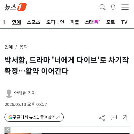
문화
연예
스포츠
오피니언
피플
포토
TV
연예
음악
박서함, 드라마 '너에게 다이브'로 차기작
확정…활약 이어간다
안태현 기자
2026.05.13 오후 05:57
가
구글에서 뉴스1 즐겨찾기
X