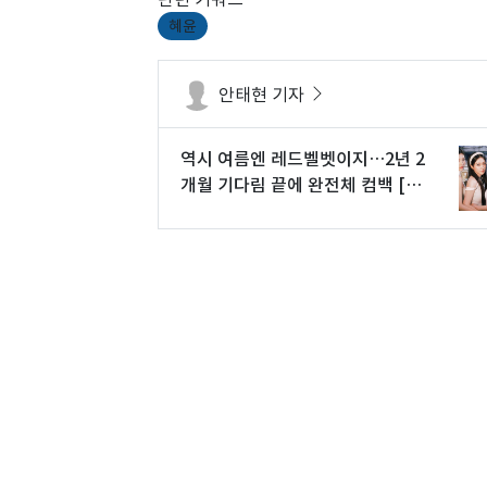
혜윤
안태현 기자
역시 여름엔 레드벨벳이지…2년 2
개월 기다림 끝에 완전체 컴백 [N
초점]