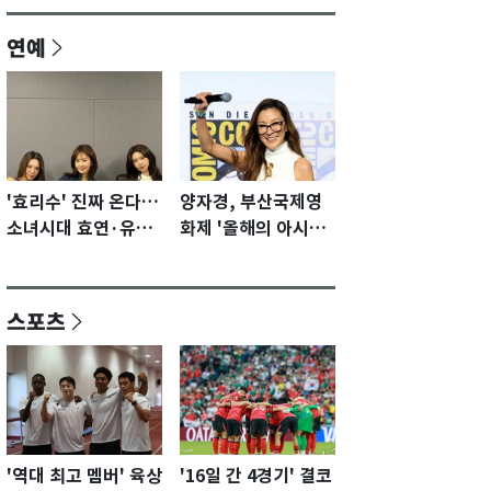
연예
'효리수' 진짜 온다…
양자경, 부산국제영
소녀시대 효연·유리·
화제 '올해의 아시아
수영 유닛 출격 [N이
영화인상' 수상…15
슈]
년만에 부산 온다
스포츠
'역대 최고 멤버' 육상
'16일 간 4경기' 결코