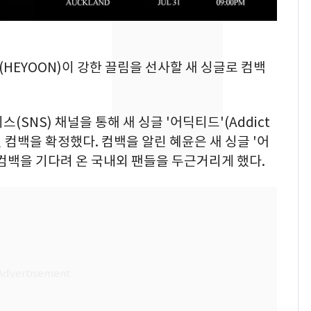
현, 토스역입니다"…서
울 지하철에 토스 이름
새겼다
SK하이닉스 또 프리마
8
윤(HEYOON)이 강한 끌림을 선사할 새 싱글로 컴백
켓 하한가…달랑 11주
에 시초가 소동
"캐리비안 베이 여자 탈
9
SNS) 채널을 통해 새 싱글 '어딕티드'(Addict
의실에 남자가 있어
일 컴백을 확정했다. 컴백을 알린 혜윤은 새 싱글 '어
요"…경찰 수사
컴백을 기다려 온 국내외 팬들을 두근거리게 했다.
전남광주통합특별시 정
10
무부시장 후보 백승주·
윤난실 지명