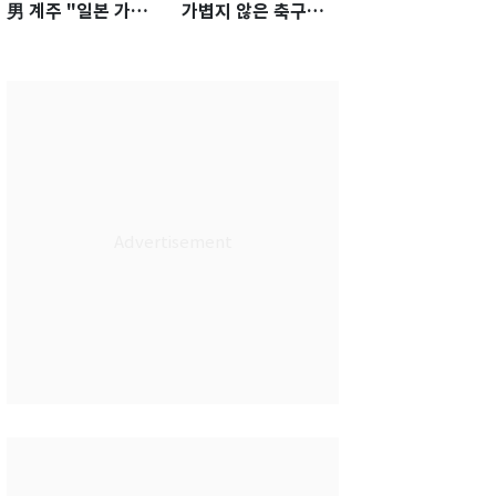
男 계주 "일본 가뿐히
가볍지 않은 축구대
넘고 AG 金 따겠다"
표팀 '임시 감독' 무게