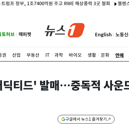
정부, 1조7400억원 주고 RWE 해상풍력 3곳 철회
젤렌스키, 러
립토허브
해피펫
English
노동신
|
|
연예
증권
산업
부동산
ITㆍ과학
바이오
생활ㆍ문화
'어딕티드' 발매…중독적 사운
구글에서 뉴스1 즐겨찾기