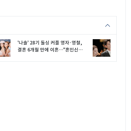
'나솔' 28기 돌싱 커플 영자·영철,
결혼 6개월 만에 이혼…"혼인신고
는 안 해"