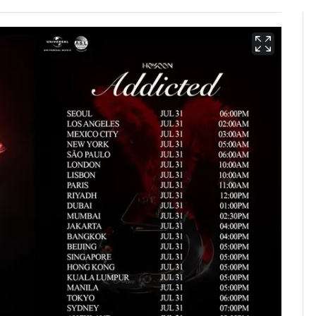
펄펄 끓는 서울, 40도
6
돌파하나…한낮 39도
폭염[오늘날씨]
[단독]"이번 역은 신논
7