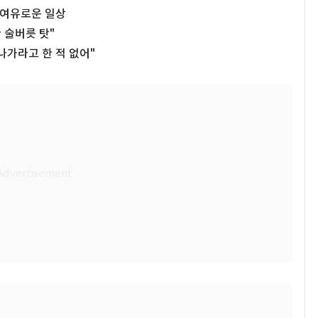
서 여유로운 일상
 술버릇 탓"
나가라고 한 적 없어"