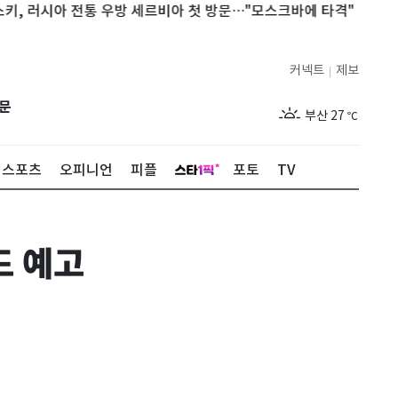
시아 전통 우방 세르비아 첫 방문…"모스크바에 타격"
美FCC, 
제주
26
℃
커넥트
제보
|
서울
30
℃
문
부산
27
℃
대구
27
℃
스포츠
오피니언
피플
포토
TV
인천
29
℃
광주
26
℃
드 예고
대전
27
℃
울산
25
℃
강릉
24
℃
제주
26
℃
서울
30
℃