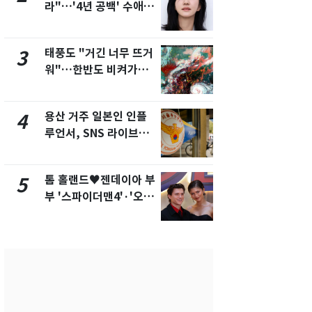
라"…'4년 공백' 수애,
현, 토스역
SNS 오픈·프로필 공개
울 지하철에
화제
새겼다
태풍도 "거긴 너무 뜨거
SK하이닉스
3
8
워"…한반도 비켜가는
켓 하한가…
'돌핀'과 '찬홈'
에 시초가 
용산 거주 일본인 인플
"캐리비안 
4
9
루언서, SNS 라이브방
의실에 남자
송 도중 사망
요"…경찰 
톰 홀랜드♥젠데이아 부
전남광주통
5
10
부 '스파이더맨4'·'오디
무부시장 후
세이'로 극장 장악
윤난실 지명