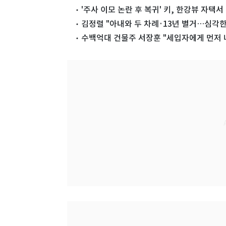
'주사 이모 논란 후 복귀' 키, 한강뷰 자택
김정렬 "아내와 두 차례·13년 별거…심각한
수백억대 건물주 서장훈 "세입자에게 먼저 