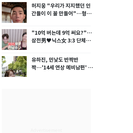
허지웅 "우리가 지지했던 인
간들이 이 꼴 만들어"…형소
법 개정안에 발끈
"10억 버는데 9억 써요?"…
삼전男♥닉스女 3:3 단체소
개팅 예능 화제
유하진, 민낯도 반짝반
짝…'14세 연상 예비남편' 강
균성이 반한 청순 미모