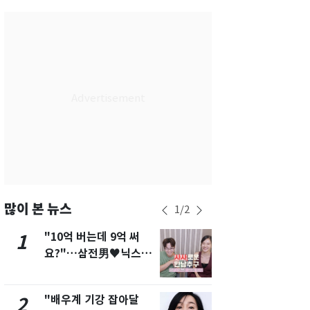
부산
27
℃
대구
27
℃
인천
29
℃
광주
26
℃
대전
27
℃
울산
25
℃
강릉
24
℃
제주
26
℃
많이 본 뉴스
1
/
2
"10억 버는데 9억 써
펄펄 끓는 서
1
6
요?"…삼전男♥닉스女
돌파하나…한
3:3 단체소개팅 예능 화
폭염[오늘날
제
"배우계 기강 잡아달
[단독]"이번
2
7