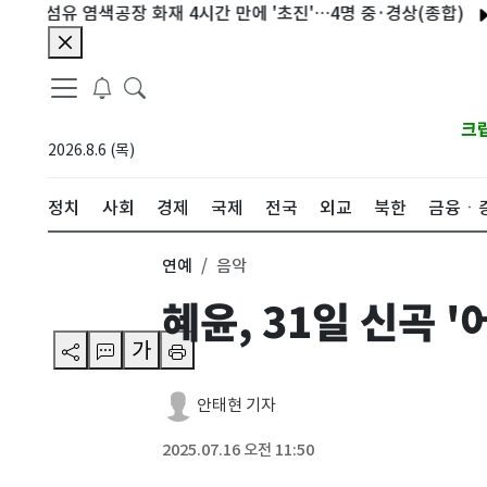
섬유 염색공장 화재 4시간 만에 '초진'…4명 중·경상(종합)
트럼프 
크
2026.8.6 (목)
정치
사회
경제
국제
전국
외교
북한
금융ㆍ
연예
음악
혜윤, 31일 신곡 
가
안태현 기자
2025.07.16 오전 11:50