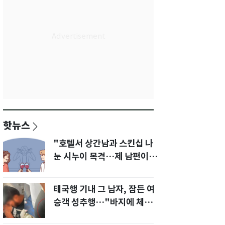
핫뉴스
"호텔서 상간남과 스킨십 나
눈 시누이 목격…제 남편이
입 다물라 하네요"
태국행 기내 그 남자, 잠든 여
승객 성추행…"바지에 체액
까지 묻었다"