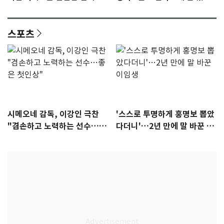
안"
어"…유튜브서 언급
스포츠
시메오네 감독, 이강인 극찬
'스스로 투명하게 홍명보 뽑았
"겸손하고 노력하는 선수…좋
다더니'…2년 만에 말 바꾼 이
은 첫인상"
임생