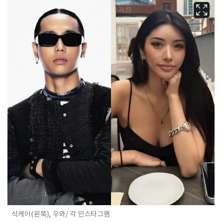
식케이(왼쪽), 우와/ 각 인스타그램