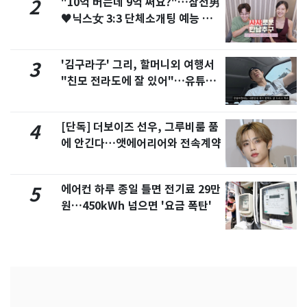
"10억 버는데 9억 써요?"…삼전男
2
♥닉스女 3:3 단체소개팅 예능 화
제
'김구라子' 그리, 할머니외 여행서
3
"친모 전라도에 잘 있어"…유튜브
서 언급
[단독] 더보이즈 선우, 그루비룸 품
4
에 안긴다…앳에어리어와 전속계약
에어컨 하루 종일 틀면 전기료 29만
5
원…450kWh 넘으면 '요금 폭탄'