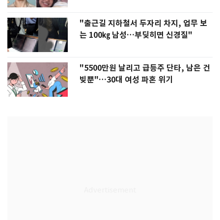
"출근길 지하철서 두자리 차지, 업무 보
는 100㎏ 남성…부딪히면 신경질"
"5500만원 날리고 급등주 단타, 남은 건
빚뿐"…30대 여성 파혼 위기