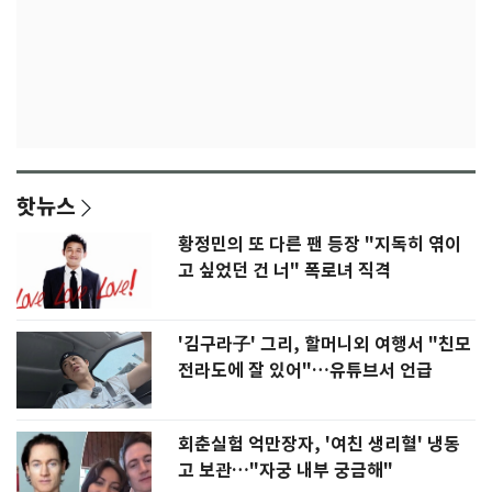
핫뉴스
황정민의 또 다른 팬 등장 "지독히 엮이
고 싶었던 건 너" 폭로녀 직격
'김구라子' 그리, 할머니외 여행서 "친모
전라도에 잘 있어"…유튜브서 언급
회춘실험 억만장자, '여친 생리혈' 냉동
고 보관…"자궁 내부 궁금해"