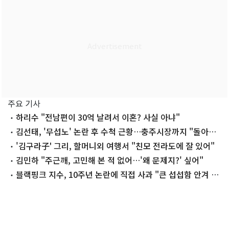
주요 기사
하리수 "전남편이 30억 날려서 이혼? 사실 아냐"
김선태, '무섭노' 논란 후 수척 근황…충주시장까지 "돌아올
생각 없냐?"
'김구라子' 그리, 할머니외 여행서 "친모 전라도에 잘 있어"
김민하 "주근깨, 고민해 본 적 없어…'왜 문제지?' 싶어"
블랙핑크 지수, 10주년 논란에 직접 사과 "큰 섭섭함 안겨 미
안"