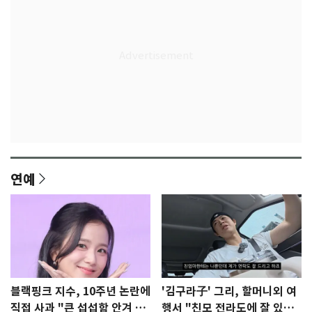
연예
블랙핑크 지수, 10주년 논란에
'김구라子' 그리, 할머니외 여
직접 사과 "큰 섭섭함 안겨 미
행서 "친모 전라도에 잘 있