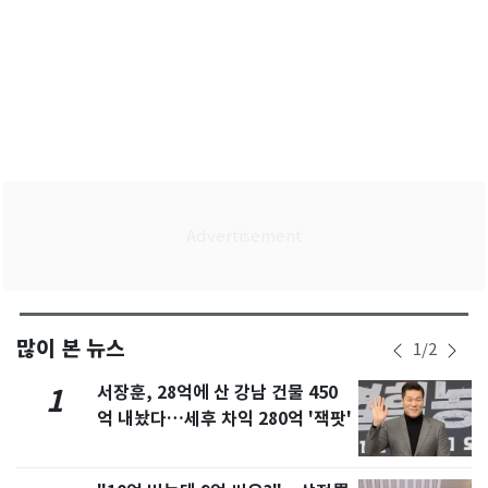
많이 본 뉴스
1
/
2
서장훈, 28억에 산 강남 건물 450
1
억 내놨다…세후 차익 280억 '잭팟'