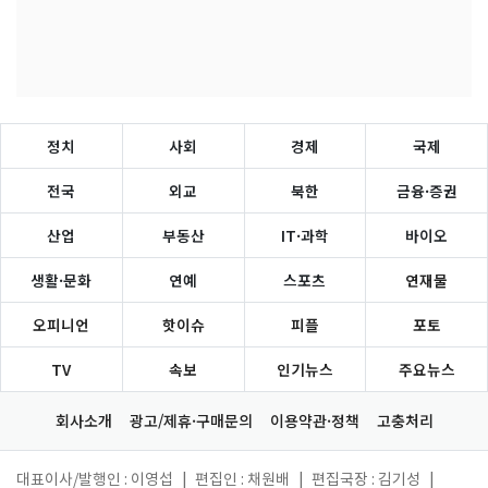
정치
사회
경제
국제
전국
외교
북한
금융·증권
산업
부동산
IT·과학
바이오
생활·문화
연예
스포츠
연재물
오피니언
핫이슈
피플
포토
TV
속보
인기뉴스
주요뉴스
회사소개
광고/제휴·구매문의
이용약관·정책
고충처리
대표이사/발행인 : 이영섭
|
편집인 : 채원배
|
편집국장 : 김기성
|