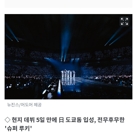
뉴진스/어도어 제공
◇ 현지 데뷔 5일 만에 日 도쿄돔 입성, 전무후무한
'슈퍼 루키'