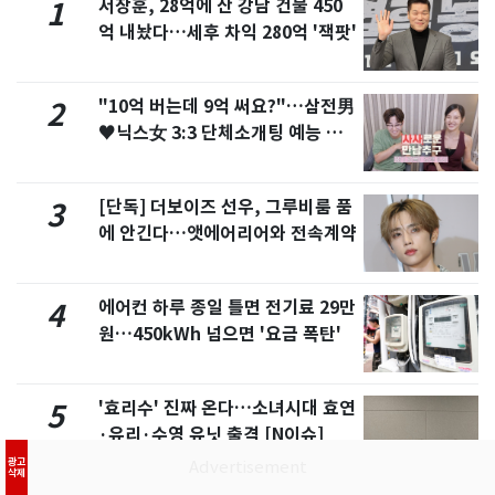
서장훈, 28억에 산 강남 건물 450
1
억 내놨다…세후 차익 280억 '잭팟'
"10억 버는데 9억 써요?"…삼전男
2
♥닉스女 3:3 단체소개팅 예능 화
제
[단독] 더보이즈 선우, 그루비룸 품
3
에 안긴다…앳에어리어와 전속계약
에어컨 하루 종일 틀면 전기료 29만
4
원…450kWh 넘으면 '요금 폭탄'
'효리수' 진짜 온다…소녀시대 효연
5
·유리·수영 유닛 출격 [N이슈]
광고
삭제