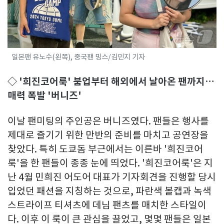
일본팬 유노수(왼쪽), 중국팬 밍스/김민지 기자
◇ '희진코어룩' 붐업부터 해외에서 날아온 팬까지…
매력 폭발 '버니즈'
이날 팬미팅의 주인공은 버니즈였다. 팬들은 행사를
제대로 즐기기 위한 만반의 준비를 마치고 공연장을
찾았다. 특히 도쿄돔 부근에서는 이른바 '희진코어
룩'을 한 팬들이 종종 눈에 띄었다. '희진코어룩'은 지
난 4월 민희진 어도어 대표가 기자회견을 진행할 당시
입었던 패션을 지칭하는 것으로, 파란색 볼캡과 녹색
스트라이프 티셔츠에 데님 팬츠를 매치한 스타일이
다. 이후 이 룩이 큰 관심을 끌었고, 몇몇 팬들은 일본