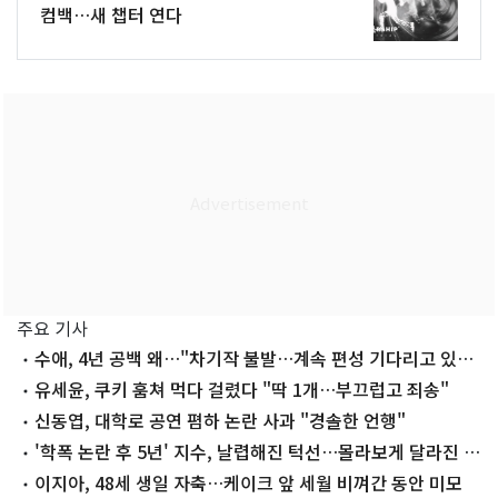
컴백…새 챕터 연다
주요 기사
수애, 4년 공백 왜…"차기작 불발…계속 편성 기다리고 있
다"
유세윤, 쿠키 훔쳐 먹다 걸렸다 "딱 1개…부끄럽고 죄송"
신동엽, 대학로 공연 폄하 논란 사과 "경솔한 언행"
'학폭 논란 후 5년' 지수, 날렵해진 턱선…몰라보게 달라진 근
황
이지아, 48세 생일 자축…케이크 앞 세월 비껴간 동안 미모