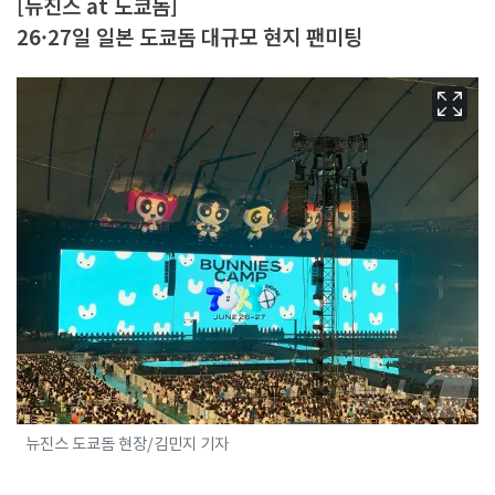
[뉴진스 at 도쿄돔]
26·27일 일본 도쿄돔 대규모 현지 팬미팅
뉴진스 도쿄돔 현장/김민지 기자