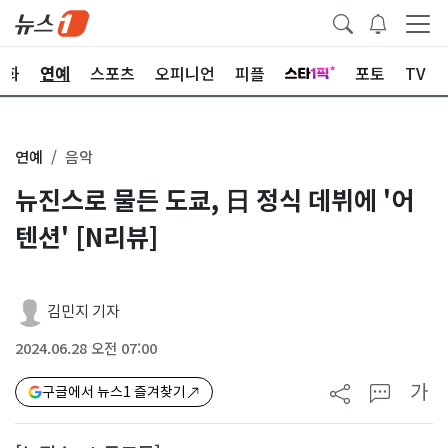
문화
연예
스포츠
오피니언
피플
포토
TV
연예
음악
뉴진스로 물든 도쿄, 日 정식 데뷔에 '어
텐션' [N리뷰]
김민지 기자
2024.06.28 오전 07:00
가
구글에서 뉴스1 즐겨찾기