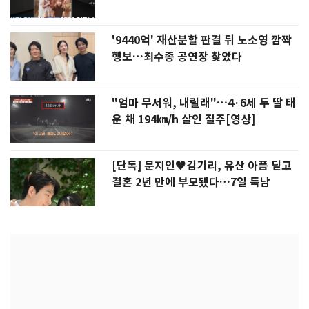
'9440억' 재산분할 판결 뒤 노소영 깜짝
행보…최수종 공연장 찾았다
"엄마 무서워, 내릴래"…4·6세 두 딸 태
운 채 194㎞/h 살인 질주[영상]
[단독] 문지인♥김기리, 유산 아픔 딛고
결혼 2년 만에 부모됐다…7일 득남