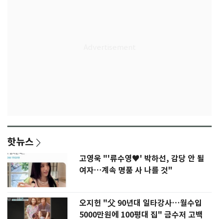
핫뉴스
고영욱 "'류수영♥' 박하선, 감당 안 될
여자…계속 명품 사 나를 것"
오지헌 "父 90년대 일타강사…월수입
5000만원에 100평대 집" 금수저 고백