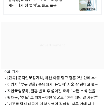
개…'니가 참 좋아'로 솔로 포문
주요 기사
[단독] 문지인♥김기리, 유산 아픔 딛고 결혼 2년 만에 부모
됐다…7일 득남
이영지 "뿌듯 일화? 손님께서 '눈밑지' 시술 잘 됐다고 했을
때"
지안♥엄정욱, 결혼 발표 후 쏟아진 축하 "나쁜 소식 없을 예
정"
황재균, '추노' 그 자체…야윈 얼굴로 "야간 러닝 갈 사람?"
'거꾸로 달린 태극기'에 분노했던 김희철, 하루 만에 사과…