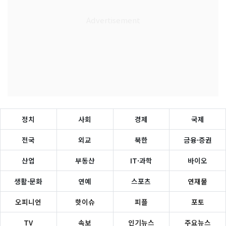
정치
사회
경제
국제
전국
외교
북한
금융·증권
산업
부동산
IT·과학
바이오
생활·문화
연예
스포츠
연재물
오피니언
핫이슈
피플
포토
TV
속보
인기뉴스
주요뉴스