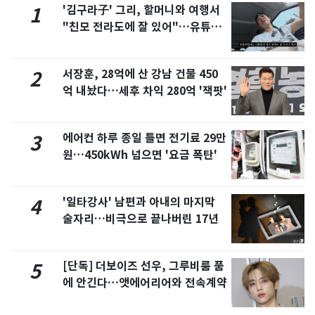
'김구라子' 그리, 할머니와 여행서
1
"친모 전라도에 잘 있어"…유튜브
서 언급
서장훈, 28억에 산 강남 건물 450
2
억 내놨다…세후 차익 280억 '잭팟'
에어컨 하루 종일 틀면 전기료 29만
3
원…450kWh 넘으면 '요금 폭탄'
'일타강사' 남편과 아내의 마지막
4
술자리…비극으로 끝나버린 17년
[단독] 더보이즈 선우, 그루비룸 품
5
에 안긴다…앳에어리어와 전속계약