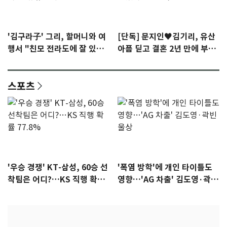
'김구라子' 그리, 할머니와 여
[단독] 문지인♥김기리, 유산
행서 "친모 전라도에 잘 있
아픔 딛고 결혼 2년 만에 부모
어"…유튜브서 언급
됐다…7일 득남
스포츠
'우승 경쟁' KT-삼성, 60승 선
'폭염 방학'에 개인 타이틀도
착팀은 어디?…KS 직행 확률
영향…'AG 차출' 김도영·곽빈
77.8%
울상