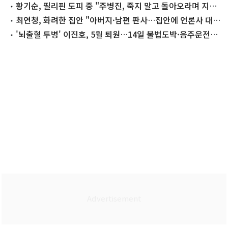
끊어"
황기순, 필리핀 도피 중 "주병진, 죽지 말고 돌아오라며 지
원"
최연청, 화려한 집안 "아버지·남편 판사…집안에 언론사 대
표·국회의원도"
'뇌출혈 투병' 이진호, 5월 퇴원…14일 불법도박·음주운전
첫 공판 참석