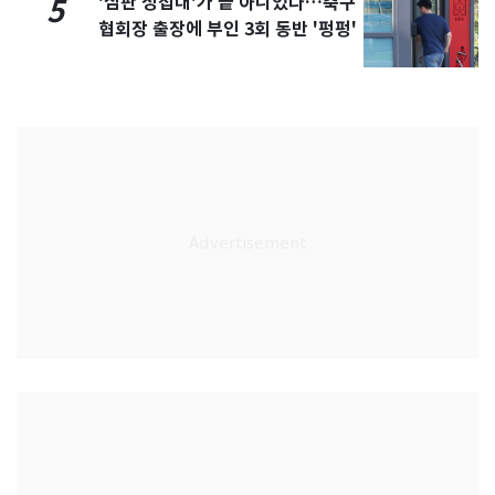
'심판 성접대'가 끝 아니었다…축구
5
협회장 출장에 부인 3회 동반 '펑펑'