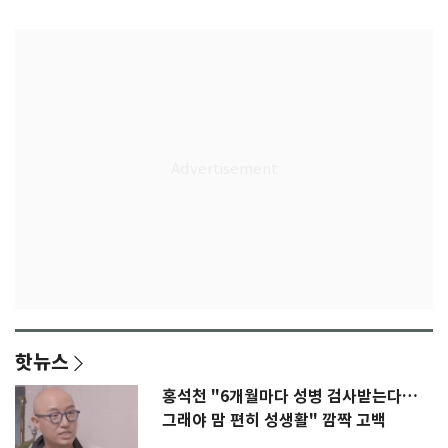
감격
핫뉴스
홍석천 "6개월마다 성병 검사받는다…
그래야 맘 편히 성생활" 깜짝 고백