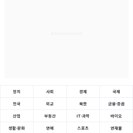
정치
사회
경제
국제
전국
외교
북한
금융·증권
산업
부동산
IT·과학
바이오
생활·문화
연예
스포츠
연재물