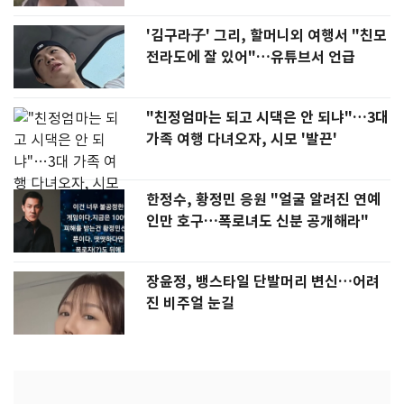
'김구라子' 그리, 할머니외 여행서 "친모
전라도에 잘 있어"…유튜브서 언급
"친정엄마는 되고 시댁은 안 되냐"…3대
가족 여행 다녀오자, 시모 '발끈'
한정수, 황정민 응원 "얼굴 알려진 연예
인만 호구…폭로녀도 신분 공개해라"
장윤정, 뱅스타일 단발머리 변신…어려
진 비주얼 눈길