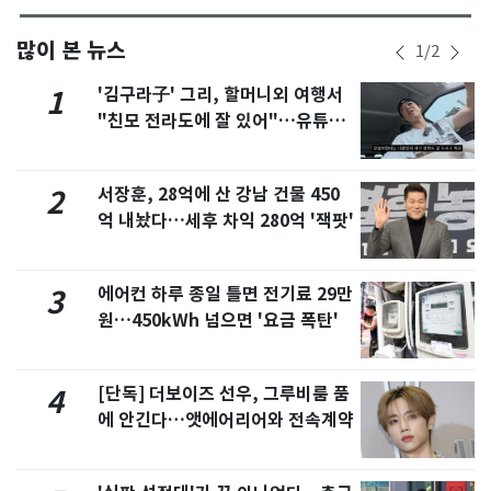
많이 본 뉴스
1
/
2
'김구라子' 그리, 할머니외 여행서
1
"친모 전라도에 잘 있어"…유튜브
서 언급
서장훈, 28억에 산 강남 건물 450
2
억 내놨다…세후 차익 280억 '잭팟'
에어컨 하루 종일 틀면 전기료 29만
3
원…450kWh 넘으면 '요금 폭탄'
[단독] 더보이즈 선우, 그루비룸 품
4
에 안긴다…앳에어리어와 전속계약