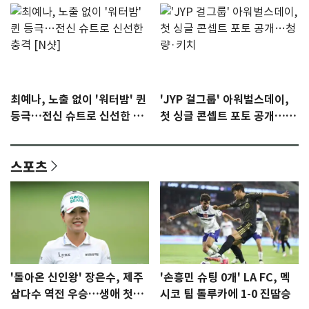
최예나, 노출 없이 '워터밤' 퀸
'JYP 걸그룹' 아워벌스데이,
등극…전신 슈트로 신선한 충
첫 싱글 콘셉트 포토 공개…청
격 [N샷]
량·키치
스포츠
'돌아온 신인왕' 장은수, 제주
'손흥민 슈팅 0개' LA FC, 멕
삼다수 역전 우승…생애 첫승
시코 팀 톨루카에 1-0 진땀승