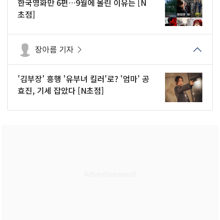
한국영화만 6편…9월에 몰린 이유는 [N
초점]
장아름 기자
'김부장' 흥행 '유부녀 킬러'로? '엄마' 공
효진, 기세 잡았다 [N초점]