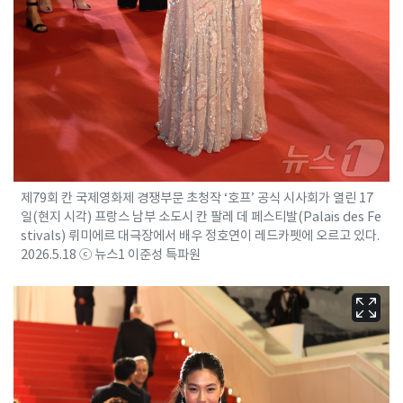
제79회 칸 국제영화제 경쟁부문 초청작 ‘호프’ 공식 시사회가 열린 17
일(현지 시각) 프랑스 남부 소도시 칸 팔레 데 페스티발(Palais des Fe
stivals) 뤼미에르 대극장에서 배우 정호연이 레드카펫에 오르고 있다.
2026.5.18 ⓒ 뉴스1 이준성 특파원