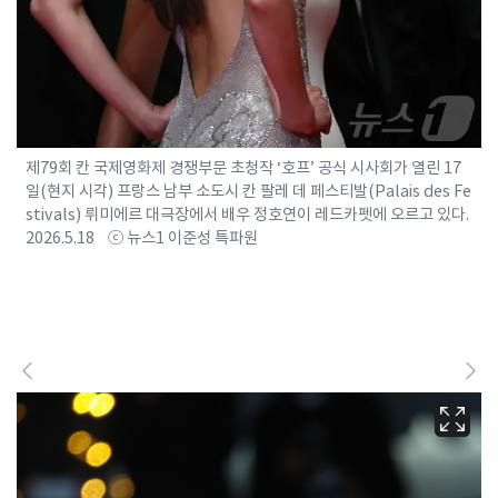
제79회 칸 국제영화제 경쟁부문 초청작 ‘호프’ 공식 시사회가 열린 17
일(현지 시각) 프랑스 남부 소도시 칸 팔레 데 페스티발(Palais des Fe
stivals) 뤼미에르 대극장에서 배우 정호연이 레드카펫에 오르고 있다.
2026.5.18 ⓒ 뉴스1 이준성 특파원