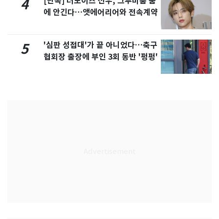
[단독] 더보이즈 선우, 그루비룸 품
4
에 안긴다…앳에어리어와 전속계약
'심판 성접대'가 끝 아니었다…축구
5
협회장 출장에 부인 3회 동반 '펑펑'