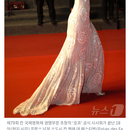
제79회 칸 국제영화제 경쟁부문 초청작 ‘호프’ 공식 시사회가 끝난 18
일(현지 시각) 프랑스 남부 소도시 칸 팔레 데 페스티벌(Palais des Fe