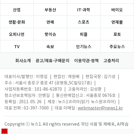
산업
부동산
IT·과학
바이오
생활·문화
연예
스포츠
연재물
오피니언
핫이슈
피플
포토
TV
속보
인기뉴스
주요뉴스
회사소개
광고/제휴·구매문의
이용약관·정책
고충처리
대표이사/발행인 : 이영섭
|
편집인 : 채원배
|
편집국장 : 김기성
|
주소 : 서울시 종로구 종로 47 (공평동,SC빌딩17층)
|
사업자등록번호 : 101-86-62870
|
고충처리인 : 김성환
|
청소년보호책임자 : 안병길
|
통신판매업신고 : 서울종로 0676호
|
등록일 : 2011. 05. 26
|
제호 : 뉴스1코리아(읽기: 뉴스원코리아)
|
대표 전화 : 02-397-7000
|
대표 이메일 :
webmaster@news1.kr
Copyright ⓒ 뉴스1. All rights reserved. 무단 사용 및 재배포, AI학습
활용 금지.