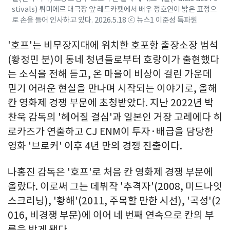
stivals) 뤼미에르 대극장 앞 레드카펫에서 배우 정호연이 밝은 표정으
로 손을 들어 인사하고 있다. 2026.5.18 ⓒ 뉴스1 이준성 특파원
'호프'는 비무장지대에 위치한 호포항 출장소장 범석
(황정민 분)이 동네 청년들로부터 호랑이가 출현했다
는 소식을 전해 듣고, 온 마을이 비상이 걸린 가운데
믿기 어려운 현실을 만나며 시작되는 이야기로, 올해
칸 영화제 경쟁 부문에 초청받았다. 지난 2022년 박
찬욱 감독의 '헤어질 결심'과 일본인 거장 고레에다 히
로카즈가 연출하고 CJ ENM이 투자·배급을 담당한
영화 '브로커' 이후 4년 만의 경쟁 진출이다.
나홍진 감독은 '호프'로 처음 칸 영화제 경쟁 부문에
올랐다. 이로써 그는 데뷔작 '추격자'(2008, 미드나잇
스크리닝), '황해'(2011, 주목할 만한 시선), '곡성'(2
016, 비경쟁 부문)에 이어 네 번째 연속으로 칸의 부
름을 받게 됐다.