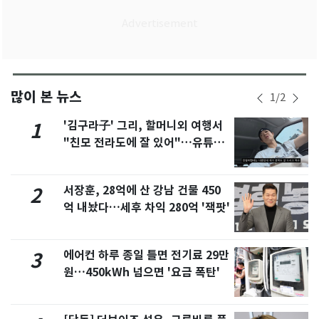
많이 본 뉴스
1
/
2
'김구라子' 그리, 할머니외 여행서
1
"친모 전라도에 잘 있어"…유튜브
서 언급
서장훈, 28억에 산 강남 건물 450
2
억 내놨다…세후 차익 280억 '잭팟'
에어컨 하루 종일 틀면 전기료 29만
3
원…450kWh 넘으면 '요금 폭탄'