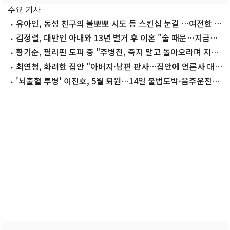
주요 기사
유아인, 동성 친구의 볼뽀뽀 시도 등 스킨십 눈길 …여전한 비
주얼
김정렬, 대만인 아내와 13년 별거 후 이혼 "술 때문…지금은
끊어"
황기순, 필리핀 도피 중 "주병진, 죽지 말고 돌아오라며 지
원"
최연청, 화려한 집안 "아버지·남편 판사…집안에 언론사 대
표·국회의원도"
'뇌출혈 투병' 이진호, 5월 퇴원…14일 불법도박·음주운전
첫 공판 참석