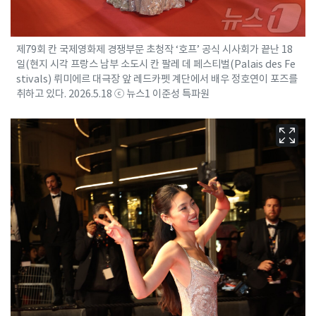
제79회 칸 국제영화제 경쟁부문 초청작 ‘호프’ 공식 시사회가 끝난 18
일(현지 시각 프랑스 남부 소도시 칸 팔레 데 페스티벌(Palais des Fe
stivals) 뤼미에르 대극장 앞 레드카펫 계단에서 배우 정호연이 포즈를
취하고 있다. 2026.5.18 ⓒ 뉴스1 이준성 특파원