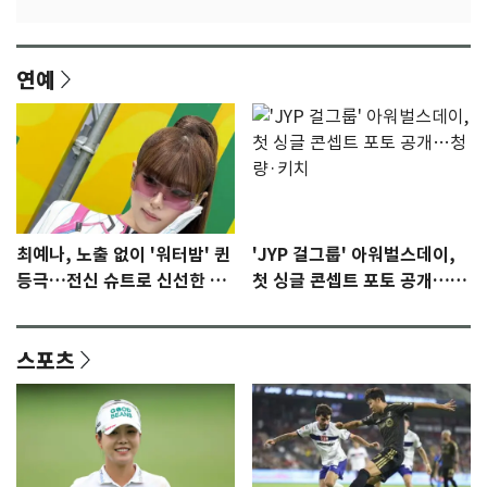
연예
최예나, 노출 없이 '워터밤' 퀸
'JYP 걸그룹' 아워벌스데이,
등극…전신 슈트로 신선한 충
첫 싱글 콘셉트 포토 공개…청
격 [N샷]
량·키치
스포츠