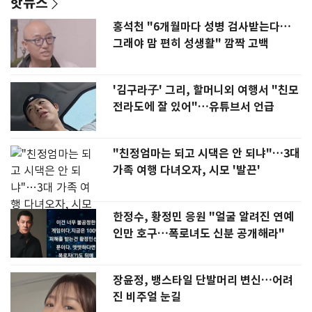
핫뉴스
홍석천 "6개월마다 성병 검사받는다…
그래야 맘 편히 성생활" 깜짝 고백
'김구라子' 그리, 할머니외 여행서 "친모
전라도에 잘 있어"…유튜브서 언급
"친정엄마는 되고 시댁은 안 되냐"…3대
가족 여행 다녀오자, 시모 '발끈'
한정수, 황정민 응원 "얼굴 알려진 연예
인만 호구…폭로녀도 신분 공개해라"
장윤정, 뱅스타일 단발머리 변신…어려
진 비주얼 눈길