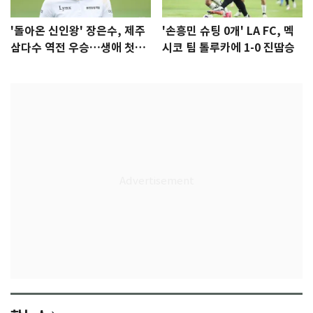
'돌아온 신인왕' 장은수, 제주
'손흥민 슈팅 0개' LA FC, 멕
삼다수 역전 우승…생애 첫승
시코 팀 톨루카에 1-0 진땀승
감격