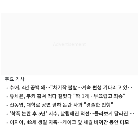
주요 기사
수애, 4년 공백 왜…"차기작 불발…계속 편성 기다리고 있
다"
유세윤, 쿠키 훔쳐 먹다 걸렸다 "딱 1개…부끄럽고 죄송"
신동엽, 대학로 공연 폄하 논란 사과 "경솔한 언행"
'학폭 논란 후 5년' 지수, 날렵해진 턱선…몰라보게 달라진 근
황
이지아, 48세 생일 자축…케이크 앞 세월 비껴간 동안 미모