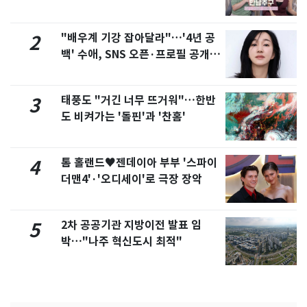
제
"배우계 기강 잡아달라"…'4년 공
2
백' 수애, SNS 오픈·프로필 공개
화제
태풍도 "거긴 너무 뜨거워"…한반
3
도 비켜가는 '돌핀'과 '찬홈'
톰 홀랜드♥젠데이아 부부 '스파이
4
더맨4'·'오디세이'로 극장 장악
2차 공공기관 지방이전 발표 임
5
박…"나주 혁신도시 최적"