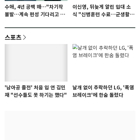
수애, 4년 공백 왜…"차기작
이신영, 뒤늦게 알린 입대 소
불발…계속 편성 기다리고 있
식 "신병훈련 수료…군생활
다"
집중"
스포츠
'남아공 졸전' 처음 입 연 김민
날개 없이 추락하던 LG, '폭염
재 "선수들도 못 하기는 했다"
브레이크'에 한숨 돌렸다