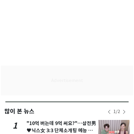
많이 본 뉴스
1
/
2
"10억 버는데 9억 써요?"…삼전男
1
♥닉스女 3:3 단체소개팅 예능 화