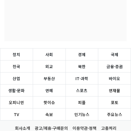
정치
사회
경제
국제
전국
외교
북한
금융·증권
산업
부동산
IT·과학
바이오
생활·문화
연예
스포츠
연재물
오피니언
핫이슈
피플
포토
TV
속보
인기뉴스
주요뉴스
회사소개
광고/제휴·구매문의
이용약관·정책
고충처리