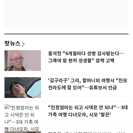
핫뉴스
홍석천 "6개월마다 성병 검사받는다…
그래야 맘 편히 성생활" 깜짝 고백
'김구라子' 그리, 할머니외 여행서 "친모
전라도에 잘 있어"…유튜브서 언급
"친정엄마는 되고 시댁은 안 되냐"…3대
가족 여행 다녀오자, 시모 '발끈'