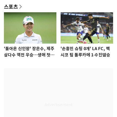
스포츠
'돌아온 신인왕' 장은수, 제주
'손흥민 슈팅 0개' LA FC, 멕
삼다수 역전 우승…생애 첫승
시코 팀 톨루카에 1-0 진땀승
감격