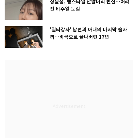
장윤정, 뱅스타일 단발머리 변신…어려
진 비주얼 눈길
'일타강사' 남편과 아내의 마지막 술자
리…비극으로 끝나버린 17년