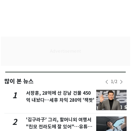
많이 본 뉴스
1
/
2
서장훈, 28억에 산 강남 건물 450
1
억 내놨다…세후 차익 280억 '잭팟'
'김구라子' 그리, 할머니외 여행서
2
"친모 전라도에 잘 있어"…유튜브