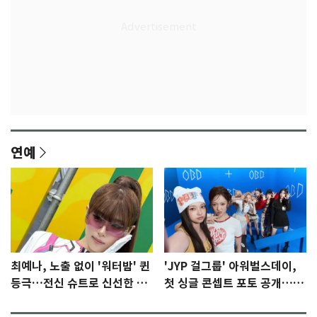
연예
최예나, 노출 없이 '워터밤' 퀸
'JYP 걸그룹' 아워벌스데이,
등극…전신 슈트로 신선한 충
첫 싱글 콘셉트 포토 공개…청
격 [N샷]
량·키치