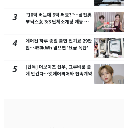
서 언급
"10억 버는데 9억 써요?"…삼전男
3
♥닉스女 3:3 단체소개팅 예능 화
제
에어컨 하루 종일 틀면 전기료 29만
4
원…450kWh 넘으면 '요금 폭탄'
[단독] 더보이즈 선우, 그루비룸 품
5
에 안긴다…앳에어리어와 전속계약