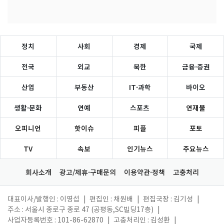
정치
사회
경제
국제
전국
외교
북한
금융·증권
산업
부동산
IT·과학
바이오
생활·문화
연예
스포츠
연재물
오피니언
핫이슈
피플
포토
TV
속보
인기뉴스
주요뉴스
회사소개
광고/제휴·구매문의
이용약관·정책
고충처리
대표이사/발행인 : 이영섭
|
편집인 : 채원배
|
편집국장 : 김기성
|
주소 : 서울시 종로구 종로 47 (공평동,SC빌딩17층)
|
사업자등록번호 : 101-86-62870
|
고충처리인 : 김성환
|