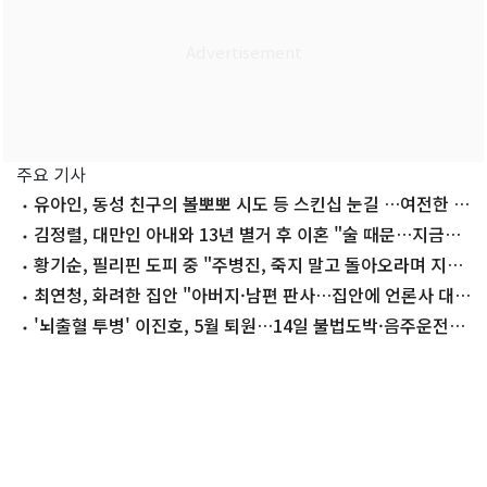
주요 기사
유아인, 동성 친구의 볼뽀뽀 시도 등 스킨십 눈길 …여전한 비
주얼
김정렬, 대만인 아내와 13년 별거 후 이혼 "술 때문…지금은
끊어"
황기순, 필리핀 도피 중 "주병진, 죽지 말고 돌아오라며 지
원"
최연청, 화려한 집안 "아버지·남편 판사…집안에 언론사 대
표·국회의원도"
'뇌출혈 투병' 이진호, 5월 퇴원…14일 불법도박·음주운전
첫 공판 참석