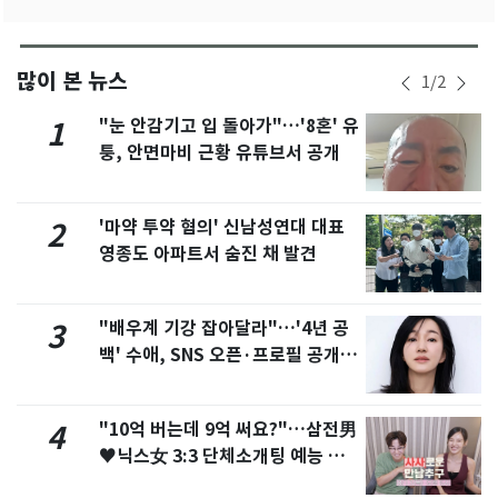
많이 본 뉴스
1
/
2
"눈 안감기고 입 돌아가"…'8혼' 유
1
퉁, 안면마비 근황 유튜브서 공개
'마약 투약 혐의' 신남성연대 대표
2
영종도 아파트서 숨진 채 발견
"배우계 기강 잡아달라"…'4년 공
3
백' 수애, SNS 오픈·프로필 공개
화제
"10억 버는데 9억 써요?"…삼전男
4
♥닉스女 3:3 단체소개팅 예능 화
제