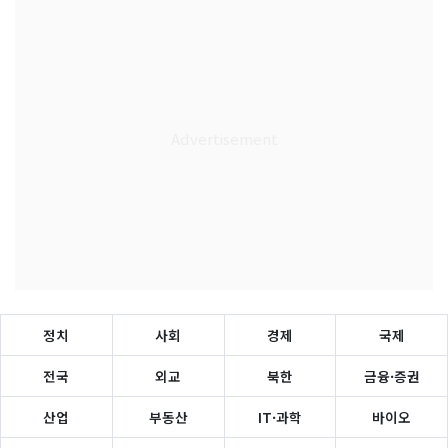
정치
사회
경제
국제
전국
외교
북한
금융·증권
산업
부동산
IT·과학
바이오