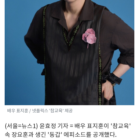
배우 표지훈 / 넷플릭스 '참교육' 제공
(서울=뉴스1) 윤효정 기자 = 배우 표지훈이 '참교육'
속 장요훈과 생긴 '동갑' 에피소드를 공개했다.