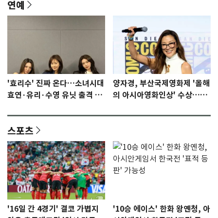
연예
'효리수' 진짜 온다…소녀시대
양자경, 부산국제영화제 '올해
효연·유리·수영 유닛 출격 [N
의 아시아영화인상' 수상…15
이슈]
년만에 부산 온다
스포츠
'16일 간 4경기' 결코 가볍지
'10승 에이스' 한화 왕옌청, 아