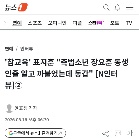
문화
연예
스포츠
오피니언
피플
포토
TV
연예
인터뷰
'참교육' 표지훈 "촉법소년 장요훈 동생
인줄 알고 까불었는데 동갑" [N인터
뷰]②
윤효정 기자
2026.06.16 오후 06:30
가
구글에서 뉴스1 즐겨찾기