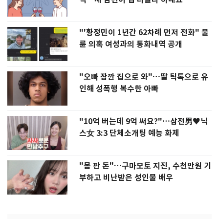
"'황정민이 1년간 62차례 먼저 전화" 불
륜 의혹 여성과의 통화내역 공개
"오빠 잠깐 집으로 와"…딸 틱톡으로 유
인해 성폭행 복수한 아빠
"10억 버는데 9억 써요?"…삼전男♥닉
스女 3:3 단체소개팅 예능 화제
"몸 판 돈"…구마모토 지진, 수천만원 기
부하고 비난받은 성인물 배우