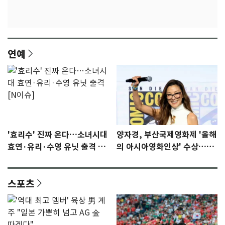
연예
'효리수' 진짜 온다…소녀시대
양자경, 부산국제영화제 '올해
효연·유리·수영 유닛 출격 [N
의 아시아영화인상' 수상…15
이슈]
년만에 부산 온다
스포츠