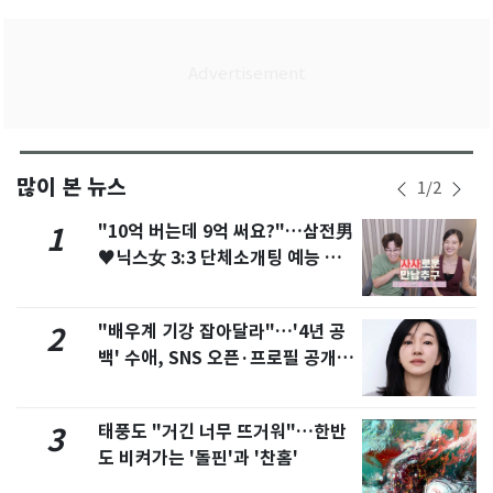
많이 본 뉴스
1
/
2
"10억 버는데 9억 써요?"…삼전男
1
♥닉스女 3:3 단체소개팅 예능 화
제
"배우계 기강 잡아달라"…'4년 공
2
백' 수애, SNS 오픈·프로필 공개
화제
태풍도 "거긴 너무 뜨거워"…한반
3
도 비켜가는 '돌핀'과 '찬홈'