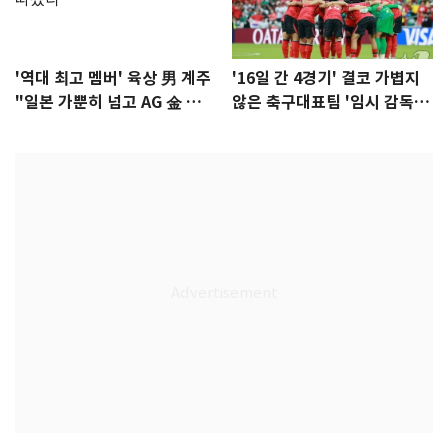
'역대 최고 멤버' 육상 男 계주
'16일 간 4경기' 결코 가볍지
"일본 가뿐히 넘고 AG 金 따겠
않은 축구대표팀 '임시 감독'
다"
무게