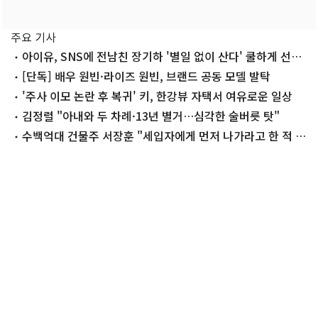
주요 기사
아이유, SNS에 전남친 장기하 '별일 없이 산다' 쿨하게 선곡
'깜짝'
[단독] 배우 원빈·라이즈 원빈, 브랜드 공동 모델 발탁
'주사 이모 논란 후 복귀' 키, 한강뷰 자택서 여유로운 일상
김정렬 "아내와 두 차례·13년 별거…심각한 술버릇 탓"
수백억대 건물주 서장훈 "세입자에게 먼저 나가라고 한 적 없
어"