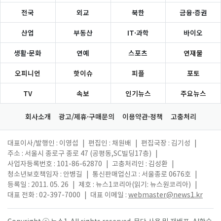
전국
외교
북한
금융·증권
산업
부동산
IT·과학
바이오
생활·문화
연예
스포츠
연재물
오피니언
핫이슈
피플
포토
TV
속보
인기뉴스
주요뉴스
회사소개
광고/제휴·구매문의
이용약관·정책
고충처리
대표이사/발행인 : 이영섭
|
편집인 : 채원배
|
편집국장 : 김기성
|
주소 : 서울시 종로구 종로 47 (공평동,SC빌딩17층)
|
사업자등록번호 : 101-86-62870
|
고충처리인 : 김성환
|
청소년보호책임자 : 안병길
|
통신판매업신고 : 서울종로 0676호
|
등록일 : 2011. 05. 26
|
제호 : 뉴스1코리아(읽기: 뉴스원코리아)
|
대표 전화 : 02-397-7000
|
대표 이메일 :
webmaster@news1.kr