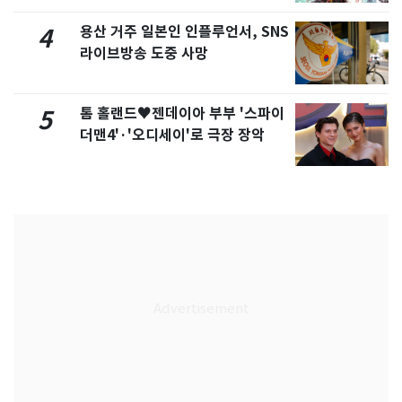
용산 거주 일본인 인플루언서, SNS
4
라이브방송 도중 사망
톰 홀랜드♥젠데이아 부부 '스파이
5
더맨4'·'오디세이'로 극장 장악