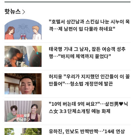
핫뉴스
"호텔서 상간남과 스킨십 나눈 시누이 목
격…제 남편이 입 다물라 하네요"
태국행 기내 그 남자, 잠든 여승객 성추
행…"바지에 체액까지 묻었다"
허지웅 "우리가 지지했던 인간들이 이 꼴
만들어"…형소법 개정안에 발끈
"10억 버는데 9억 써요?"…삼전男♥닉
스女 3:3 단체소개팅 예능 화제
유하진, 민낯도 반짝반짝…'14세 연상