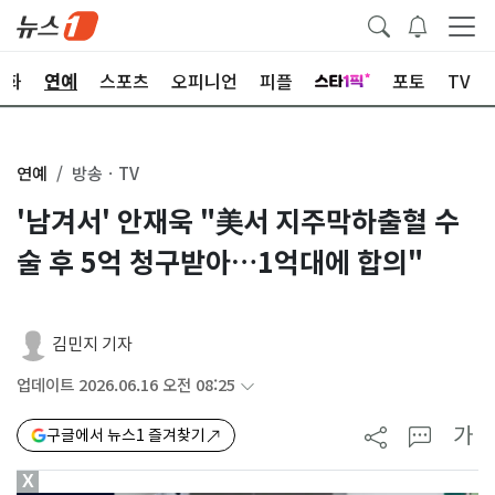
문화
연예
스포츠
오피니언
피플
포토
TV
연예
방송ㆍTV
'남겨서' 안재욱 "美서 지주막하출혈 수
술 후 5억 청구받아…1억대에 합의"
김민지 기자
업데이트 2026.06.16 오전 08:25
가
구글에서 뉴스1 즐겨찾기
X