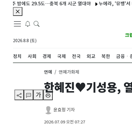
 밤에도 29.5도…충북 6개 시군 열대야
누에라, '뮤뱅'서 데뷔 후
크
2026.8.8 (토)
정치
사회
경제
국제
전국
외교
북한
금융ㆍ
연예
연예가화제
한혜진♥기성용, 열한
가
윤효정 기자
2026.07.09 오전 07:27