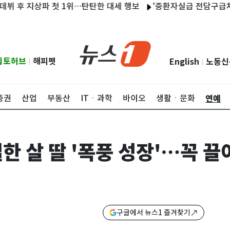
 지상파 첫 1위…탄탄한 대세 행보
'중환자실급 전담구급차'로 환
립토허브
해피펫
English
노동신
|
|
연예
증권
산업
부동산
ITㆍ과학
바이오
생활ㆍ문화
 살 딸 '폭풍 성장'…꼭 끌
구글에서 뉴스1 즐겨찾기