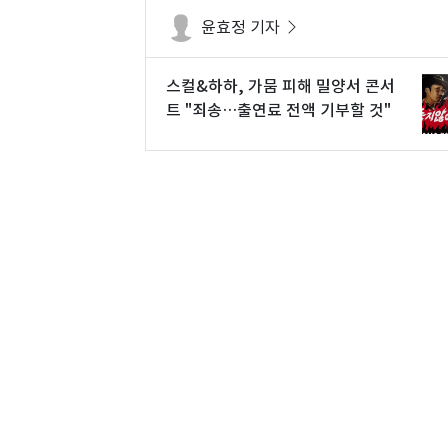
윤효정 기자
스컬&하하, 가뭄 피해 밀양서 콘서
트 "죄송…출연료 전액 기부할 것"