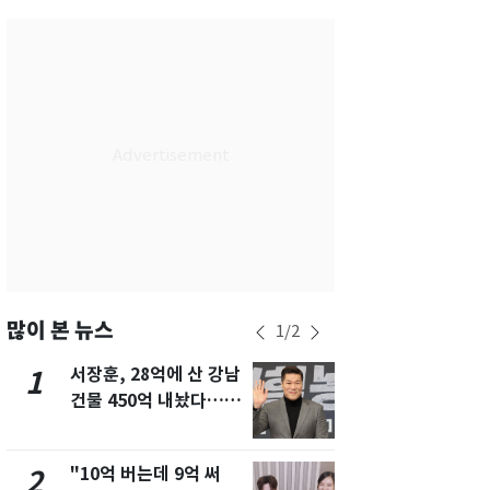
부산
33
℃
대구
33
℃
인천
33
℃
광주
33
℃
대전
33
℃
울산
32
℃
강릉
25
℃
제주
30
℃
많이 본 뉴스
1
/
2
서장훈, 28억에 산 강남
13호 태풍 '
1
6
건물 450억 내놨다…세
키나와·가고
후 차익 280억 '잭팟'
근…26만명
"10억 버는데 9억 써
[단독]중수
2
7