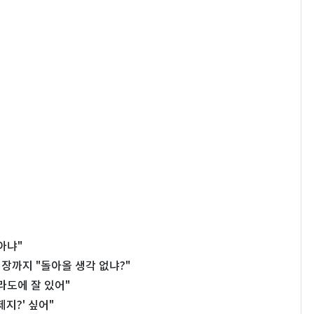
아냐"
시장까지 "돌아올 생각 없냐?"
라도에 잘 있어"
지?' 싶어"