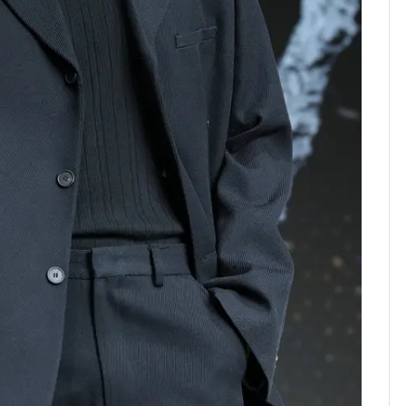
의실에 남자가 있어
요"…경찰 수사
전남광주 화정역 인근서
8
교통사고로 40대 심정
지…6명 부상
[단독]중수청 가는 검찰
9
수사관 경력 합산 추
진…법무사·집행관 '혜
택' 유지
축구협회, 외국인 심판
10
들 10여명 대상 '성 접
대' 의혹…월드컵·올림
픽 예선 등