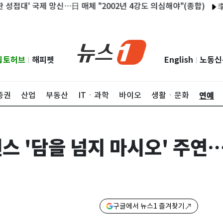
' 국제 망신…日 매체 "2002년 4강도 의심해야"(종합)
李대통령
립토허브
해피펫
English
노동신
|
|
연예
증권
산업
부동산
ITㆍ과학
바이오
생활ㆍ문화
맨스 '담을 넘지 마시오' 주연
구글에서 뉴스1 즐겨찾기