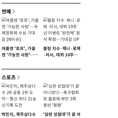
연예
여름엔 '호프', 가을
블핑 지수·제니·로제
엔 '가능한 사랑'…국
·리사, 데뷔 10주년
제영화제 수상 기대
이벤트 '완전체' 참석
감 [N이슈]
확정…기대감 UP
스포츠
박민지, 제주삼다수
'심판 성접대'가 끝 아