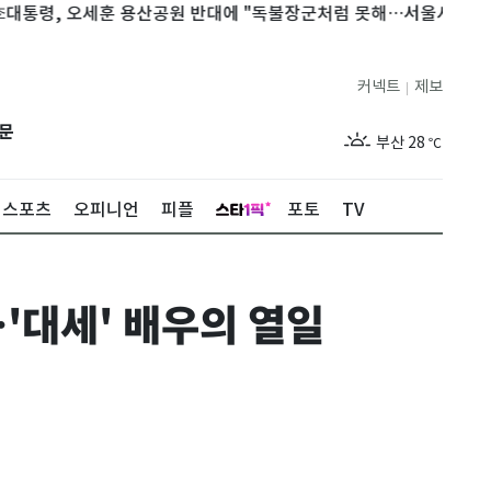
, 오세훈 용산공원 반대에 "독불장군처럼 못해…서울시와 협의하라"
제주
28
℃
커넥트
제보
|
서울
32
℃
문
부산
28
℃
대구
32
℃
스포츠
오피니언
피플
포토
TV
인천
31
℃
광주
31
℃
…'대세' 배우의 열일
대전
31
℃
울산
29
℃
강릉
26
℃
제주
28
℃
서울
32
℃