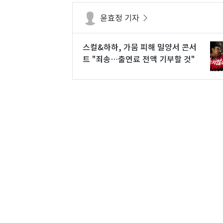
윤효정 기자
스컬&하하, 가뭄 피해 밀양서 콘서
트 "죄송…출연료 전액 기부할 것"