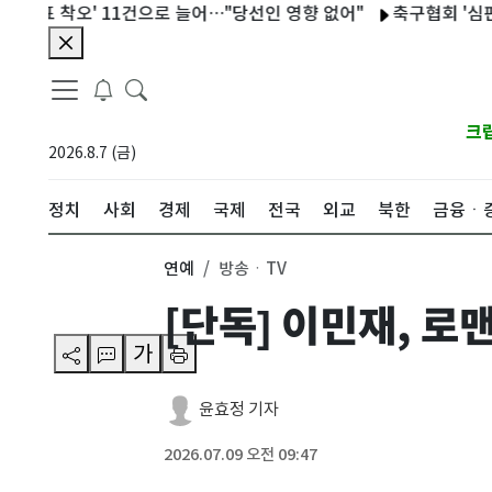
 착오' 11건으로 늘어…"당선인 영향 없어"
축구협회 '심판 성접대
크
2026.8.7 (금)
정치
사회
경제
국제
전국
외교
북한
금융ㆍ
연예
방송ㆍTV
[단독] 이민재, 로
가
윤효정 기자
2026.07.09 오전 09:47