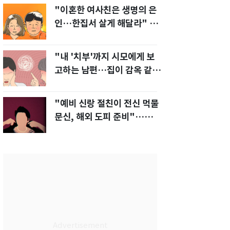
"이혼한 여사친은 생명의 은
인…한집서 살게 해달라" 남
편 요구에 '절망'
"내 '치부'까지 시모에게 보
고하는 남편…집이 감옥 같
다" 아내 고통
"예비 신랑 절친이 전신 먹물
문신, 해외 도피 준비"…예비
신부 '혼란'