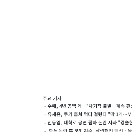
주요 기사
수애, 4년 공백 왜…"차기작 불발…계속 편
유세윤, 쿠키 훔쳐 먹다 걸렸다 "딱 1개…
신동엽, 대학로 공연 폄하 논란 사과 "경솔한
'학폭 논란 후 5년' 지수, 날렵해진 턱선