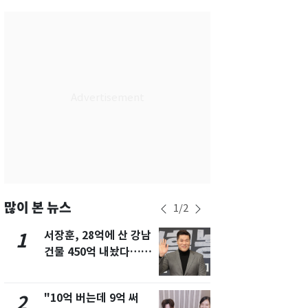
부산
28
℃
대구
32
℃
인천
31
℃
광주
31
℃
대전
31
℃
울산
29
℃
강릉
26
℃
제주
28
℃
많이 본 뉴스
1
/
2
서장훈, 28억에 산 강남
13호 태풍 '
1
6
건물 450억 내놨다…세
키나와·가고
후 차익 280억 '잭팟'
근…26만명
"10억 버는데 9억 써
"캐리비안 
2
7