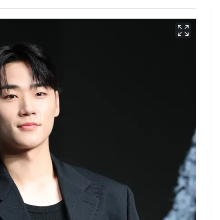
13호 태풍 '돌핀' 日오
6
키나와·가고시마현 접
근…26만명 대피령
"캐리비안 베이 여자 탈
7