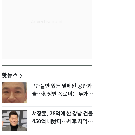
핫뉴스
"단둘만 있는 밀폐된 공간과
술…황정민 폭로녀는 두가지
에 집착했다"
서장훈, 28억에 산 강남 건물
450억 내놨다…세후 차익
280억 '잭팟'