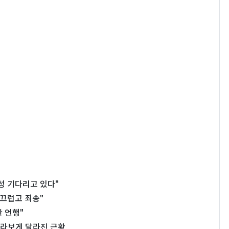
성 기다리고 있다"
부끄럽고 죄송"
 언행"
…몰라보게 달라진 근황