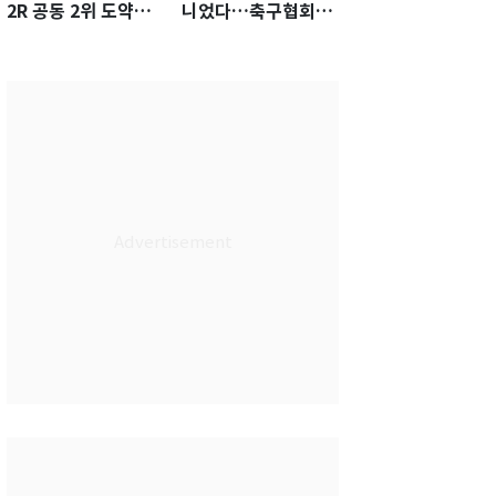
2R 공동 2위 도약…
니었다…축구협회장
통산 최다 21승 신기
출장에 부인 3회 동반
록 도전
'펑펑'