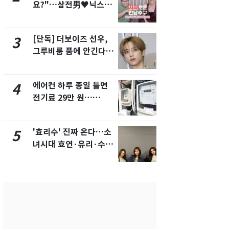
요?"…삼전男♥닉스女
의실에 남자
3:3 단체소개팅 예능 화
요"…경찰 
제
[단독] 더보이즈 선우,
전남광주 화
3
8
그루비룸 품에 안긴다…
교통사고로 
앳에어리어와 전속계약
지…6명 부
에어컨 하루 종일 틀면
[단독]중수
4
9
전기료 29만 원…
수사관 경력
450kWh 넘으면 '요금
진…법무사·
폭탄'
택' 유지
'효리수' 진짜 온다…소
축구협회, 
5
10
녀시대 효연·유리·수영
들 10여명 대
유닛 출격 [N이슈]
대' 의혹…
픽 예선 등