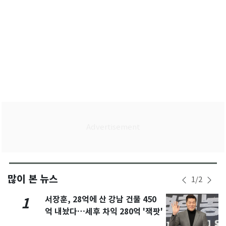
많이 본 뉴스
1
/
2
서장훈, 28억에 산 강남 건물 450
1
억 내놨다…세후 차익 280억 '잭팟'