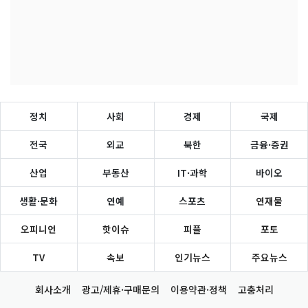
정치
사회
경제
국제
전국
외교
북한
금융·증권
산업
부동산
IT·과학
바이오
생활·문화
연예
스포츠
연재물
오피니언
핫이슈
피플
포토
TV
속보
인기뉴스
주요뉴스
회사소개
광고/제휴·구매문의
이용약관·정책
고충처리