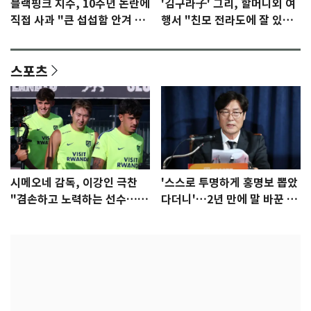
블랙핑크 지수, 10주년 논란에
'김구라子' 그리, 할머니외 여
직접 사과 "큰 섭섭함 안겨 미
행서 "친모 전라도에 잘 있
안"
어"…유튜브서 언급
스포츠
시메오네 감독, 이강인 극찬
'스스로 투명하게 홍명보 뽑았
"겸손하고 노력하는 선수…좋
다더니'…2년 만에 말 바꾼 이
은 첫인상"
임생