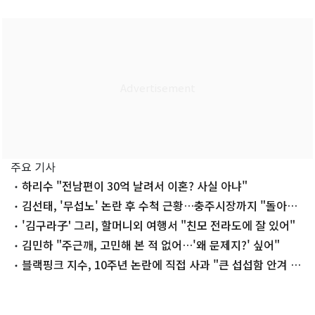
주요 기사
하리수 "전남편이 30억 날려서 이혼? 사실 아냐"
김선태, '무섭노' 논란 후 수척 근황…충주시장까지 "돌아올
생각 없냐?"
'김구라子' 그리, 할머니외 여행서 "친모 전라도에 잘 있어"
김민하 "주근깨, 고민해 본 적 없어…'왜 문제지?' 싶어"
블랙핑크 지수, 10주년 논란에 직접 사과 "큰 섭섭함 안겨 미
안"