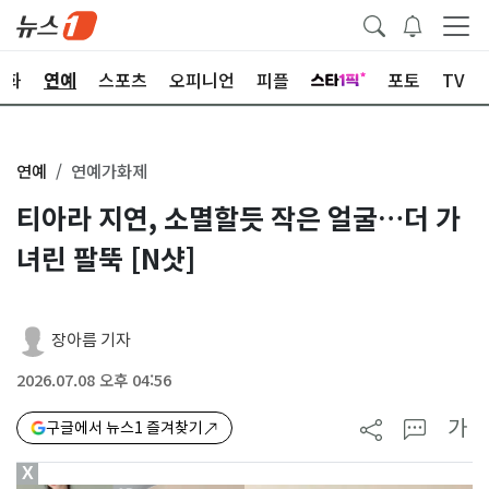
문화
연예
스포츠
오피니언
피플
포토
TV
연예
연예가화제
티아라 지연, 소멸할듯 작은 얼굴…더 가
녀린 팔뚝 [N샷]
장아름 기자
2026.07.08 오후 04:56
가
구글에서 뉴스1 즐겨찾기
X