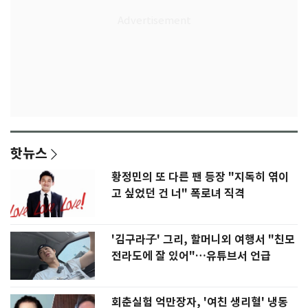
핫뉴스
황정민의 또 다른 팬 등장 "지독히 엮이
고 싶었던 건 너" 폭로녀 직격
'김구라子' 그리, 할머니외 여행서 "친모
전라도에 잘 있어"…유튜브서 언급
회춘실험 억만장자, '여친 생리혈' 냉동