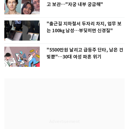
고 보관…"자궁 내부 궁금해"
"출근길 지하철서 두자리 차지, 업무 보
는 100㎏ 남성…부딪히면 신경질"
"5500만원 날리고 급등주 단타, 남은 건
빚뿐"…30대 여성 파혼 위기