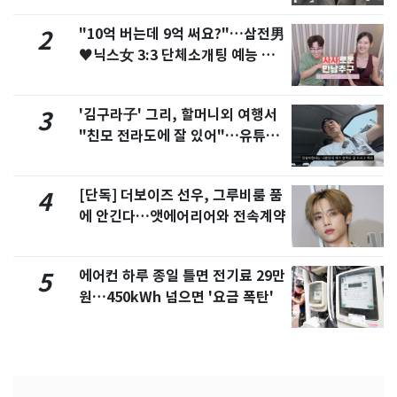
"10억 버는데 9억 써요?"…삼전男
2
♥닉스女 3:3 단체소개팅 예능 화
제
'김구라子' 그리, 할머니외 여행서
3
"친모 전라도에 잘 있어"…유튜브
서 언급
[단독] 더보이즈 선우, 그루비룸 품
4
에 안긴다…앳에어리어와 전속계약
에어컨 하루 종일 틀면 전기료 29만
5
원…450kWh 넘으면 '요금 폭탄'