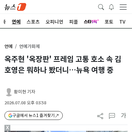
문화
연예
스포츠
오피니언
피플
포토
TV
연예
연예가화제
옥주현 '옥장판' 프레임 고통 호소 속 김
호영은 뭐하나 봤더니…뉴욕 여행 중
황미현 기자
2026.07.08 오후 03:58
가
구글에서 뉴스1 즐겨찾기
X