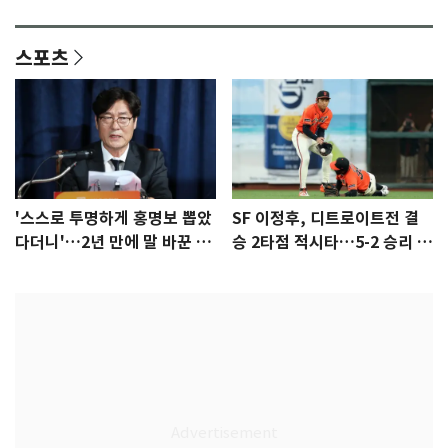
안"
어"…유튜브서 언급
스포츠
'스스로 투명하게 홍명보 뽑았
SF 이정후, 디트로이트전 결
다더니'…2년 만에 말 바꾼 이
승 2타점 적시타…5-2 승리 견
임생
인