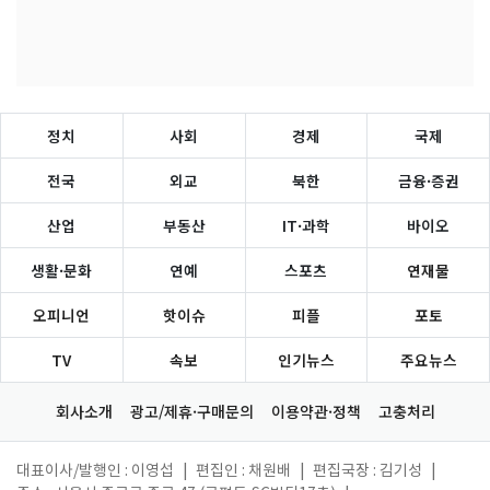
정치
사회
경제
국제
전국
외교
북한
금융·증권
산업
부동산
IT·과학
바이오
생활·문화
연예
스포츠
연재물
오피니언
핫이슈
피플
포토
TV
속보
인기뉴스
주요뉴스
회사소개
광고/제휴·구매문의
이용약관·정책
고충처리
대표이사/발행인 : 이영섭
|
편집인 : 채원배
|
편집국장 : 김기성
|