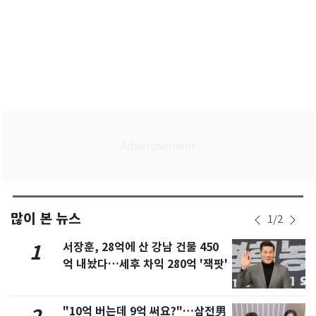
많이 본 뉴스
1
/
2
서장훈, 28억에 산 강남 건물 450
1
억 내놨다…세후 차익 280억 '잭팟'
"10억 버는데 9억 써요?"…삼전男