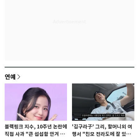
연예
블랙핑크 지수, 10주년 논란에
'김구라子' 그리, 할머니외 여
직접 사과 "큰 섭섭함 안겨 미
행서 "친모 전라도에 잘 있