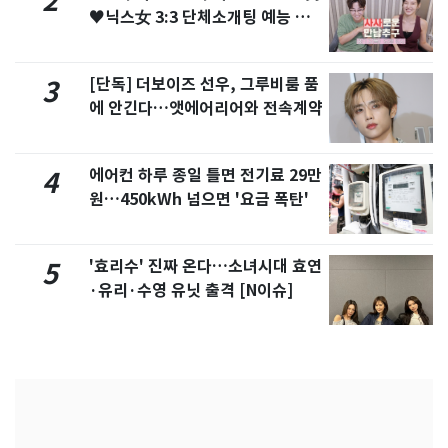
2
♥닉스女 3:3 단체소개팅 예능 화
제
[단독] 더보이즈 선우, 그루비룸 품
3
에 안긴다…앳에어리어와 전속계약
에어컨 하루 종일 틀면 전기료 29만
4
원…450kWh 넘으면 '요금 폭탄'
'효리수' 진짜 온다…소녀시대 효연
5
·유리·수영 유닛 출격 [N이슈]