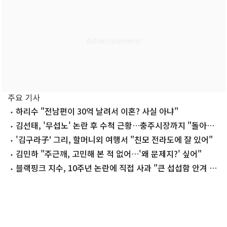
주요 기사
하리수 "전남편이 30억 날려서 이혼? 사실 아냐"
김선태, '무섭노' 논란 후 수척 근황…충주시장까지 "돌아올
생각 없냐?"
'김구라子' 그리, 할머니외 여행서 "친모 전라도에 잘 있어"
김민하 "주근깨, 고민해 본 적 없어…'왜 문제지?' 싶어"
블랙핑크 지수, 10주년 논란에 직접 사과 "큰 섭섭함 안겨 미
안"