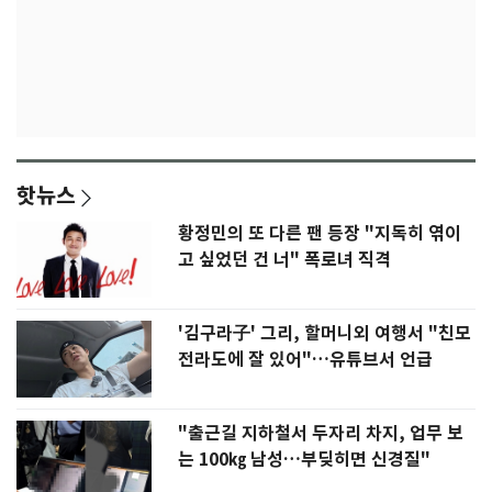
핫뉴스
황정민의 또 다른 팬 등장 "지독히 엮이
고 싶었던 건 너" 폭로녀 직격
'김구라子' 그리, 할머니외 여행서 "친모
전라도에 잘 있어"…유튜브서 언급
"출근길 지하철서 두자리 차지, 업무 보
는 100㎏ 남성…부딪히면 신경질"