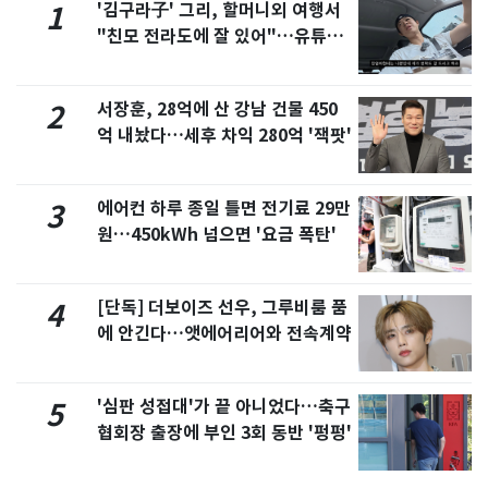
'김구라子' 그리, 할머니외 여행서
1
"친모 전라도에 잘 있어"…유튜브
서 언급
서장훈, 28억에 산 강남 건물 450
2
억 내놨다…세후 차익 280억 '잭팟'
에어컨 하루 종일 틀면 전기료 29만
3
원…450kWh 넘으면 '요금 폭탄'
[단독] 더보이즈 선우, 그루비룸 품
4
에 안긴다…앳에어리어와 전속계약
'심판 성접대'가 끝 아니었다…축구
5
협회장 출장에 부인 3회 동반 '펑펑'