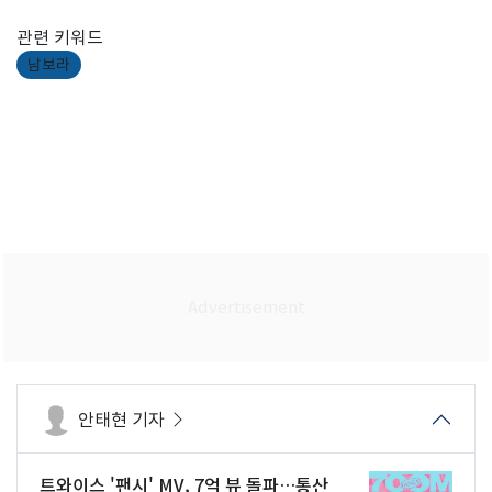
관련 키워드
남보라
안태현 기자
트와이스 '팬시' MV, 7억 뷰 돌파…통산