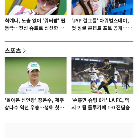
최예나, 노출 없이 '워터밤' 퀸
'JYP 걸그룹' 아워벌스데이,
등극…전신 슈트로 신선한 충
첫 싱글 콘셉트 포토 공개…청
격 [N샷]
량·키치
스포츠
'돌아온 신인왕' 장은수, 제주
'손흥민 슈팅 0개' LA FC, 멕
삼다수 역전 우승…생애 첫승
시코 팀 톨루카에 1-0 진땀승
감격