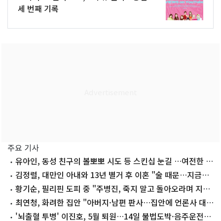
세 번째 기록
주요 기사
유아인, 동성 친구의 볼뽀뽀 시도 등 스킨십 눈길 …여전한 비
주얼
김정렬, 대만인 아내와 13년 별거 후 이혼 "술 때문…지금은
끊어"
황기순, 필리핀 도피 중 "주병진, 죽지 말고 돌아오라며 지
원"
최연청, 화려한 집안 "아버지·남편 판사…집안에 언론사 대
표·국회의원도"
'뇌출혈 투병' 이진호, 5월 퇴원…14일 불법도박·음주운전