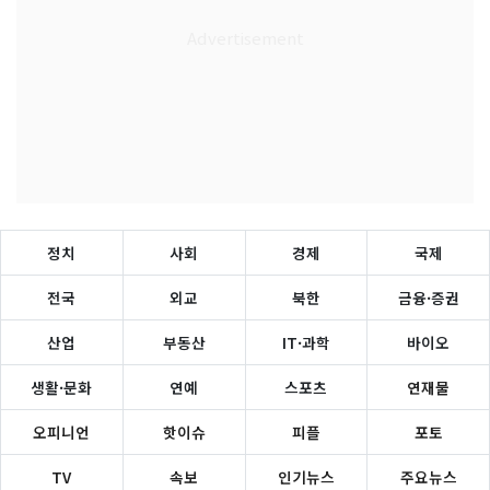
정치
사회
경제
국제
전국
외교
북한
금융·증권
산업
부동산
IT·과학
바이오
생활·문화
연예
스포츠
연재물
오피니언
핫이슈
피플
포토
TV
속보
인기뉴스
주요뉴스