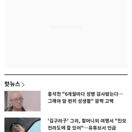
핫뉴스
홍석천 "6개월마다 성병 검사받는다…
그래야 맘 편히 성생활" 깜짝 고백
'김구라子' 그리, 할머니외 여행서 "친모
전라도에 잘 있어"…유튜브서 언급