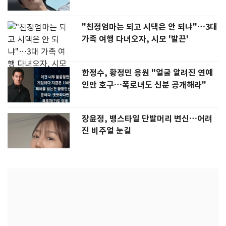
"친정엄마는 되고 시댁은 안 되냐"…3대
가족 여행 다녀오자, 시모 '발끈'
한정수, 황정민 응원 "얼굴 알려진 연예
인만 호구…폭로녀도 신분 공개해라"
장윤정, 뱅스타일 단발머리 변신…어려
진 비주얼 눈길