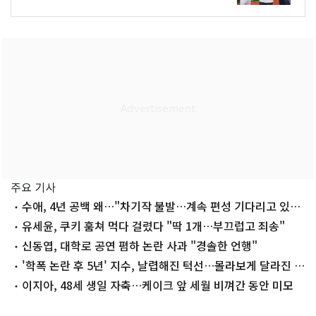
주요 기사
수애, 4년 공백 왜…"차기작 불발…계속 편성 기다리고 있
다"
유세윤, 쿠키 훔쳐 먹다 걸렸다 "딱 1개…부끄럽고 죄송"
신동엽, 대학로 공연 폄하 논란 사과 "경솔한 언행"
'학폭 논란 후 5년' 지수, 날렵해진 턱선…몰라보게 달라진 근
황
이지아, 48세 생일 자축…케이크 앞 세월 비껴간 동안 미모