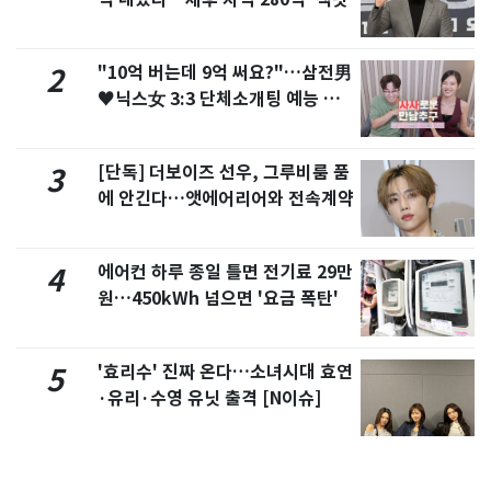
"10억 버는데 9억 써요?"…삼전男
2
♥닉스女 3:3 단체소개팅 예능 화
제
[단독] 더보이즈 선우, 그루비룸 품
3
에 안긴다…앳에어리어와 전속계약
에어컨 하루 종일 틀면 전기료 29만
4
원…450kWh 넘으면 '요금 폭탄'
'효리수' 진짜 온다…소녀시대 효연
5
·유리·수영 유닛 출격 [N이슈]