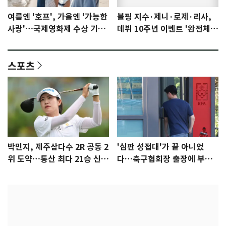
여름엔 '호프', 가을엔 '가능한
블핑 지수·제니·로제·리사,
사랑'…국제영화제 수상 기대
데뷔 10주년 이벤트 '완전체'
감 [N이슈]
참석 확정…기대감 UP
스포츠
박민지, 제주삼다수 2R 공동 2
'심판 성접대'가 끝 아니었
위 도약…통산 최다 21승 신기
다…축구협회장 출장에 부인
록 도전
3회 동반 '펑펑'