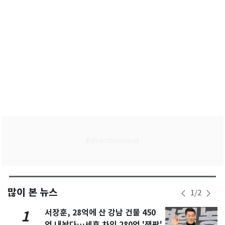
많이 본 뉴스
1
/
2
서장훈, 28억에 산 강남 건물 450
1
억 내놨다…세후 차익 280억 '잭팟'