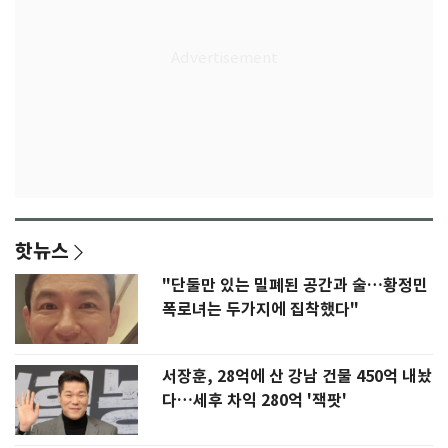
핫뉴스
"단둘만 있는 밀폐된 공간과 술…황정민
폭로녀는 두가지에 집착했다"
서장훈, 28억에 산 강남 건물 450억 내놨
다…세후 차익 280억 '잭팟'