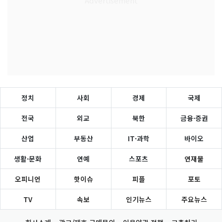
정치
사회
경제
국제
전국
외교
북한
금융·증권
산업
부동산
IT·과학
바이오
생활·문화
연예
스포츠
연재물
오피니언
핫이슈
피플
포토
TV
속보
인기뉴스
주요뉴스