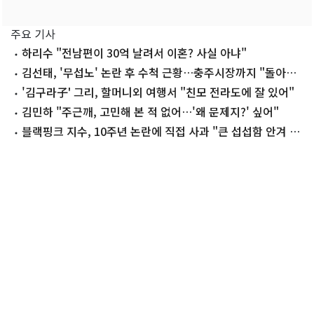
주요 기사
하리수 "전남편이 30억 날려서 이혼? 사실 아냐"
김선태, '무섭노' 논란 후 수척 근황…충주시장까지 "돌아올
생각 없냐?"
'김구라子' 그리, 할머니외 여행서 "친모 전라도에 잘 있어"
김민하 "주근깨, 고민해 본 적 없어…'왜 문제지?' 싶어"
블랙핑크 지수, 10주년 논란에 직접 사과 "큰 섭섭함 안겨 미
안"