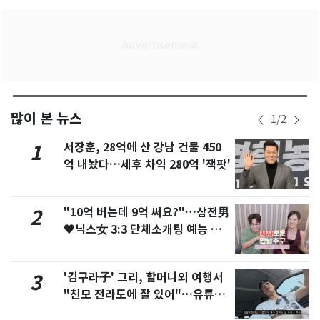
많이 본 뉴스
1
/
2
서장훈, 28억에 산 강남 건물 450
1
억 내놨다…세후 차익 280억 '잭팟'
"10억 버는데 9억 써요?"…삼전男
2
♥닉스女 3:3 단체소개팅 예능 화
제
'김구라子' 그리, 할머니외 여행서
3
"친모 전라도에 잘 있어"…유튜브
서 언급