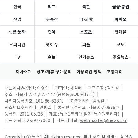
전국
외교
북한
금융·증권
산업
부동산
IT·과학
바이오
생활·문화
연예
스포츠
연재물
오피니언
핫이슈
피플
포토
TV
속보
인기뉴스
주요뉴스
회사소개
광고/제휴·구매문의
이용약관·정책
고충처리
대표이사/발행인 : 이영섭
|
편집인 : 채원배
|
편집국장 : 김기성
|
주소 : 서울시 종로구 종로 47 (공평동,SC빌딩17층)
|
사업자등록번호 : 101-86-62870
|
고충처리인 : 김성환
|
청소년보호책임자 : 안병길
|
통신판매업신고 : 서울종로 0676호
|
등록일 : 2011. 05. 26
|
제호 : 뉴스1코리아(읽기: 뉴스원코리아)
|
대표 전화 : 02-397-7000
|
대표 이메일 :
webmaster@news1.kr
Copyright ⓒ 뉴스1. All rights reserved. 무단 사용 및 재배포, AI학습