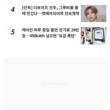
[단독] 더보이즈 선우, 그루비룸 품
4
에 안긴다…앳에어리어와 전속계약
에어컨 하루 종일 틀면 전기료 29만
5
원…450kWh 넘으면 '요금 폭탄'