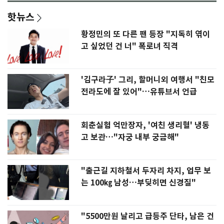
핫뉴스
황정민의 또 다른 팬 등장 "지독히 엮이
고 싶었던 건 너" 폭로녀 직격
'김구라子' 그리, 할머니외 여행서 "친모
전라도에 잘 있어"…유튜브서 언급
회춘실험 억만장자, '여친 생리혈' 냉동
고 보관…"자궁 내부 궁금해"
"출근길 지하철서 두자리 차지, 업무 보
는 100㎏ 남성…부딪히면 신경질"
"5500만원 날리고 급등주 단타, 남은 건