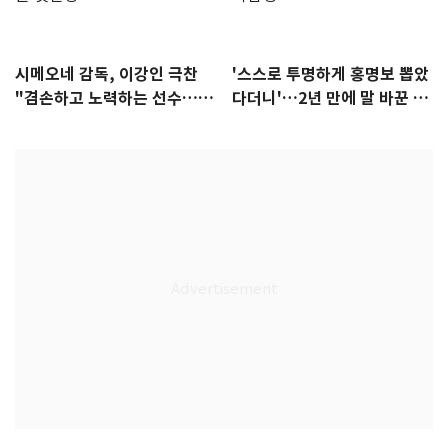
시메오네 감독, 이강인 극찬
'스스로 투명하게 홍명보 뽑았
"겸손하고 노력하는 선수…좋
다더니'…2년 만에 말 바꾼 이
은 첫인상"
임생