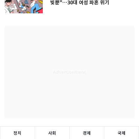
빚뿐"…30대 여성 파혼 위기
정치
사회
경제
국제