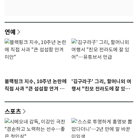
연예
블랙핑크 지수, 10주년 논란에
'김구라子' 그리, 할머니외 여
직접 사과 "큰 섭섭함 안겨 미
행서 "친모 전라도에 잘 있
안"
어"…유튜브서 언급
스포츠