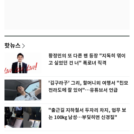
핫뉴스
황정민의 또 다른 팬 등장 "지독히 엮이
고 싶었던 건 너" 폭로녀 직격
'김구라子' 그리, 할머니외 여행서 "친모
전라도에 잘 있어"…유튜브서 언급
"출근길 지하철서 두자리 차지, 업무 보
는 100㎏ 남성…부딪히면 신경질"