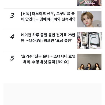
제
[단독] 더보이즈 선우, 그루비룸 품
3
에 안긴다…앳에어리어와 전속계약
에어컨 하루 종일 틀면 전기료 29만
4
원…450kWh 넘으면 '요금 폭탄'
'효리수' 진짜 온다…소녀시대 효연
5
·유리·수영 유닛 출격 [N이슈]