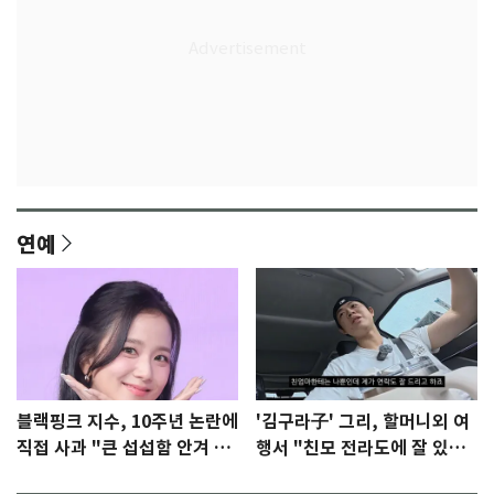
연예
블랙핑크 지수, 10주년 논란에
'김구라子' 그리, 할머니외 여
직접 사과 "큰 섭섭함 안겨 미
행서 "친모 전라도에 잘 있
안"
어"…유튜브서 언급