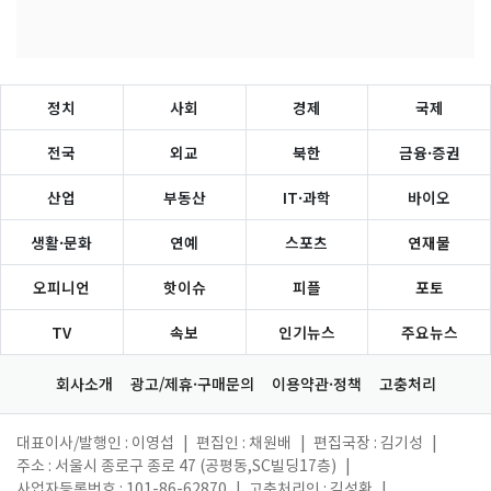
정치
사회
경제
국제
전국
외교
북한
금융·증권
산업
부동산
IT·과학
바이오
생활·문화
연예
스포츠
연재물
오피니언
핫이슈
피플
포토
TV
속보
인기뉴스
주요뉴스
회사소개
광고/제휴·구매문의
이용약관·정책
고충처리
대표이사/발행인 : 이영섭
|
편집인 : 채원배
|
편집국장 : 김기성
|
주소 : 서울시 종로구 종로 47 (공평동,SC빌딩17층)
|
사업자등록번호 : 101-86-62870
|
고충처리인 : 김성환
|