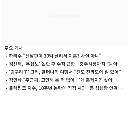
주요 기사
하리수 "전남편이 30억 날려서 이혼? 사실 아냐"
김선태, '무섭노' 논란 후 수척 근황…충주시장까지 "돌아올
생각 없냐?"
'김구라子' 그리, 할머니외 여행서 "친모 전라도에 잘 있어"
김민하 "주근깨, 고민해 본 적 없어…'왜 문제지?' 싶어"
블랙핑크 지수, 10주년 논란에 직접 사과 "큰 섭섭함 안겨 미
안"