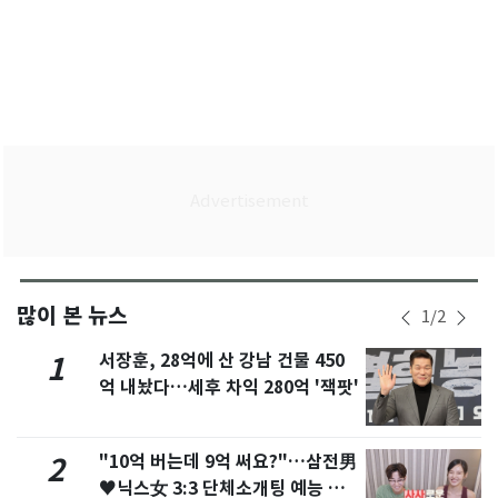
많이 본 뉴스
1
/
2
서장훈, 28억에 산 강남 건물 450
1
억 내놨다…세후 차익 280억 '잭팟'
"10억 버는데 9억 써요?"…삼전男
2
♥닉스女 3:3 단체소개팅 예능 화