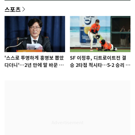
스포츠
'스스로 투명하게 홍명보 뽑았
SF 이정후, 디트로이트전 결
다더니'…2년 만에 말 바꾼 이
승 2타점 적시타…5-2 승리 견
임생
인