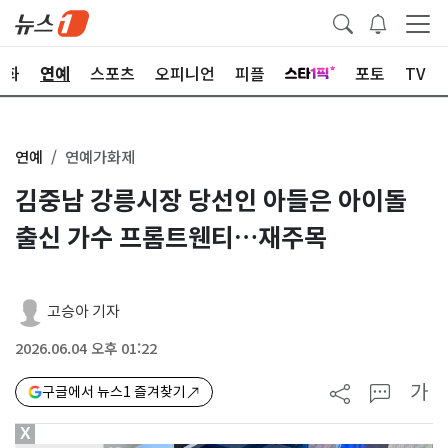
문화
연예
스포츠
오피니언
피플
포토
TV
연예
연예가화제
김중남 강릉시장 당선인 아들은 아이돌
출신 가수 프롬트웬티…재주목
고승아 기자
2026.06.04 오후 01:22
가
구글에서 뉴스1 즐겨찾기
X