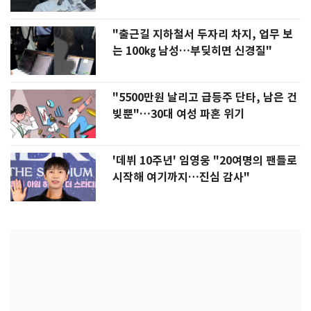
"출근길 지하철서 두자리 차지, 업무 보
는 100㎏ 남성…부딪히면 신경질"
"5500만원 날리고 급등주 단타, 남은 건
빚뿐"…30대 여성 파혼 위기
'데뷔 10주년' 임영웅 "20여명의 팬들로
시작해 여기까지…진심 감사"