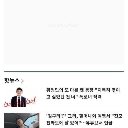
핫뉴스
황정민의 또 다른 팬 등장 "지독히 엮이
고 싶었던 건 너" 폭로녀 직격
'김구라子' 그리, 할머니외 여행서 "친모
전라도에 잘 있어"…유튜브서 언급