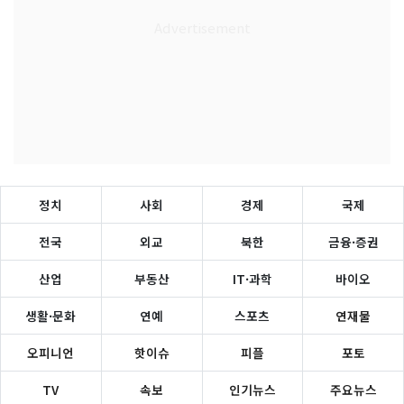
정치
사회
경제
국제
전국
외교
북한
금융·증권
산업
부동산
IT·과학
바이오
생활·문화
연예
스포츠
연재물
오피니언
핫이슈
피플
포토
TV
속보
인기뉴스
주요뉴스