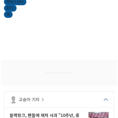
방탄소년단
BTS
뷔
고승아 기자
블랙핑크, 팬들에 재차 사과 "10주년, 중