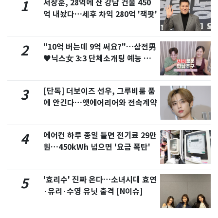
서장훈, 28억에 산 강남 건물 450
1
억 내놨다…세후 차익 280억 '잭팟'
"10억 버는데 9억 써요?"…삼전男
2
♥닉스女 3:3 단체소개팅 예능 화
제
[단독] 더보이즈 선우, 그루비룸 품
3
에 안긴다…앳에어리어와 전속계약
에어컨 하루 종일 틀면 전기료 29만
4
원…450kWh 넘으면 '요금 폭탄'
'효리수' 진짜 온다…소녀시대 효연
5
·유리·수영 유닛 출격 [N이슈]