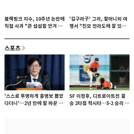
블랙핑크 지수, 10주년 논란에
'김구라子' 그리, 할머니외 여
직접 사과 "큰 섭섭함 안겨 미
행서 "친모 전라도에 잘 있
안"
어"…유튜브서 언급
스포츠
'스스로 투명하게 홍명보 뽑았
SF 이정후, 디트로이트전 결
다더니'…2년 만에 말 바꾼 이
승 2타점 적시타…5-2 승리 견
임생
인