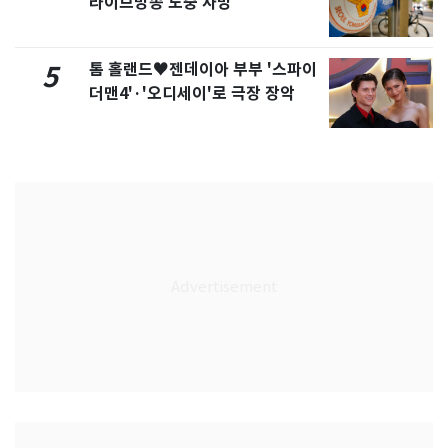
라이브방송 도중 사망
톰 홀랜드♥젠데이아 부부 '스파이
5
더맨4'·'오디세이'로 극장 장악