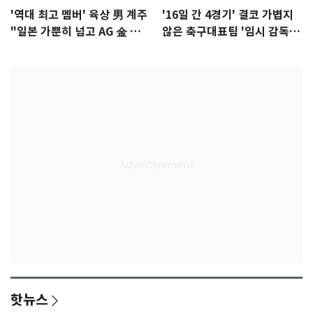
'역대 최고 멤버' 육상 男 계주
'16일 간 4경기' 결코 가볍지
"일본 가뿐히 넘고 AG 金 따겠
않은 축구대표팀 '임시 감독'
다"
무게
핫뉴스