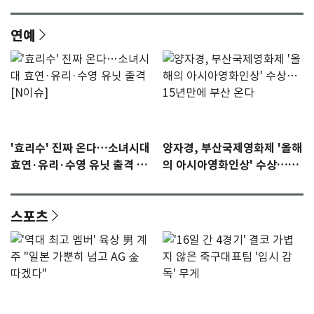
연예
'효리수' 진짜 온다…소녀시대
양자경, 부산국제영화제 '올해
효연·유리·수영 유닛 출격 [N
의 아시아영화인상' 수상…15
이슈]
년만에 부산 온다
스포츠