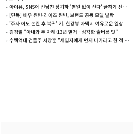
아이유, SNS에 전남친 장기하 '별일 없이 산다' 쿨하게 선곡
'깜짝'
[단독] 배우 원빈·라이즈 원빈, 브랜드 공동 모델 발탁
'주사 이모 논란 후 복귀' 키, 한강뷰 자택서 여유로운 일상
김정렬 "아내와 두 차례·13년 별거…심각한 술버릇 탓"
수백억대 건물주 서장훈 "세입자에게 먼저 나가라고 한 적 없
어"