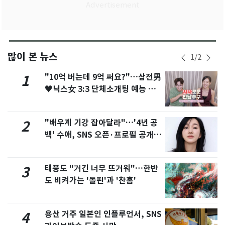
많이 본 뉴스
1
/
2
"10억 버는데 9억 써요?"…삼전男
1
♥닉스女 3:3 단체소개팅 예능 화
제
"배우계 기강 잡아달라"…'4년 공
2
백' 수애, SNS 오픈·프로필 공개
화제
태풍도 "거긴 너무 뜨거워"…한반
3
도 비켜가는 '돌핀'과 '찬홈'
용산 거주 일본인 인플루언서, SNS
4