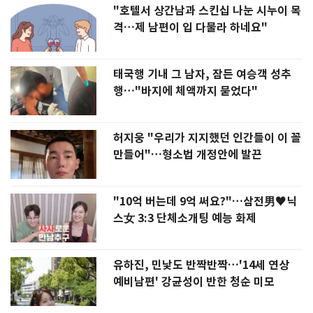
"호텔서 상간남과 스킨십 나눈 시누이 목
격…제 남편이 입 다물라 하네요"
태국행 기내 그 남자, 잠든 여승객 성추
행…"바지에 체액까지 묻었다"
허지웅 "우리가 지지했던 인간들이 이 꼴
만들어"…형소법 개정안에 발끈
"10억 버는데 9억 써요?"…삼전男♥닉
스女 3:3 단체소개팅 예능 화제
유하진, 민낯도 반짝반짝…'14세 연상
예비남편' 강균성이 반한 청순 미모