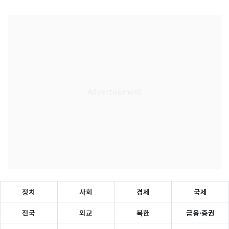
정치
사회
경제
국제
전국
외교
북한
금융·증권