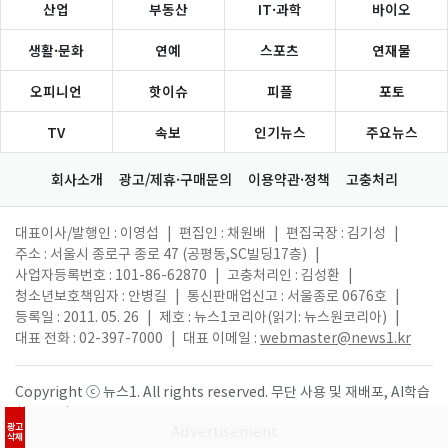
산업
부동산
IT·과학
바이오
생활·문화
연예
스포츠
연재물
오피니언
핫이슈
피플
포토
TV
속보
인기뉴스
주요뉴스
회사소개
광고/제휴·구매문의
이용약관·정책
고충처리
대표이사/발행인 : 이영섭
|
편집인 : 채원배
|
편집국장 : 김기성
|
주소 : 서울시 종로구 종로 47 (공평동,SC빌딩17층)
|
사업자등록번호 : 101-86-62870
|
고충처리인 : 김성환
|
청소년보호책임자 : 안병길
|
통신판매업신고 : 서울종로 0676호
|
등록일 : 2011. 05. 26
|
제호 : 뉴스1코리아(읽기: 뉴스원코리아)
|
대표 전화 : 02-397-7000
|
대표 이메일 :
webmaster@news1.kr
Copyright ⓒ 뉴스1. All rights reserved. 무단 사용 및 재배포, AI학습
활용 금지.
광고
삭제