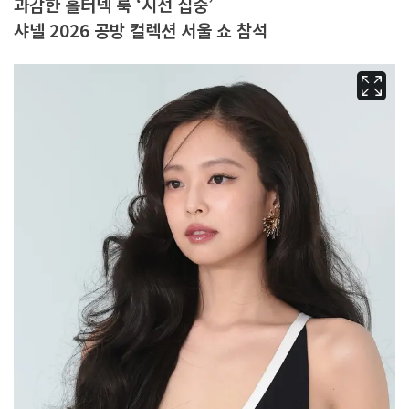
과감한 홀터넥 룩 ‘시선 집중’
샤넬 2026 공방 컬렉션 서울 쇼 참석