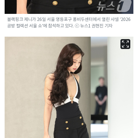
블랙핑크 제니가 26일 서울 영등포구 퐁비두센터에서 열린 샤넬 '2026
공방 컬렉션 서울 쇼'에 참석하고 있다. ⓒ 뉴스1 권현진 기자