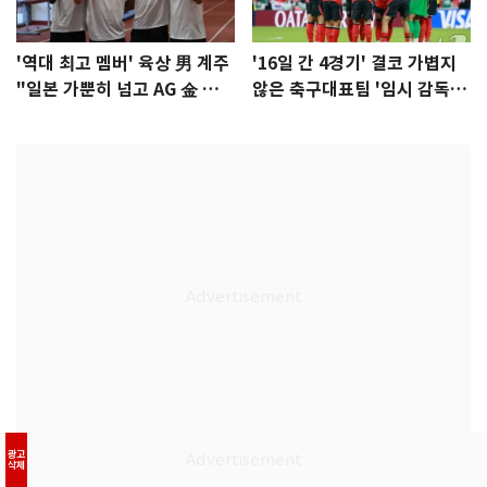
'역대 최고 멤버' 육상 男 계주
'16일 간 4경기' 결코 가볍지
"일본 가뿐히 넘고 AG 金 따겠
않은 축구대표팀 '임시 감독'
다"
무게
광고
삭제