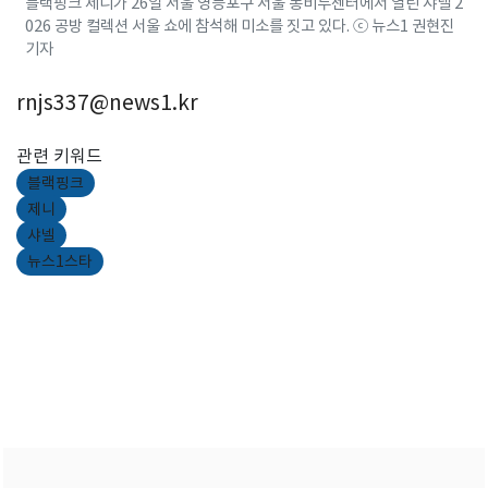
블랙핑크 제니가 26일 서울 영등포구 서울 퐁비두센터에서 열린 샤넬 2
026 공방 컬렉션 서울 쇼에 참석해 미소를 짓고 있다. ⓒ 뉴스1 권현진
기자
rnjs337@news1.kr
관련 키워드
블랙핑크
제니
샤넬
뉴스1스타