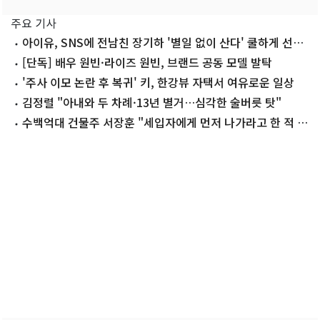
주요 기사
아이유, SNS에 전남친 장기하 '별일 없이 산다' 쿨하게 선곡
'깜짝'
[단독] 배우 원빈·라이즈 원빈, 브랜드 공동 모델 발탁
'주사 이모 논란 후 복귀' 키, 한강뷰 자택서 여유로운 일상
김정렬 "아내와 두 차례·13년 별거…심각한 술버릇 탓"
수백억대 건물주 서장훈 "세입자에게 먼저 나가라고 한 적 없
어"