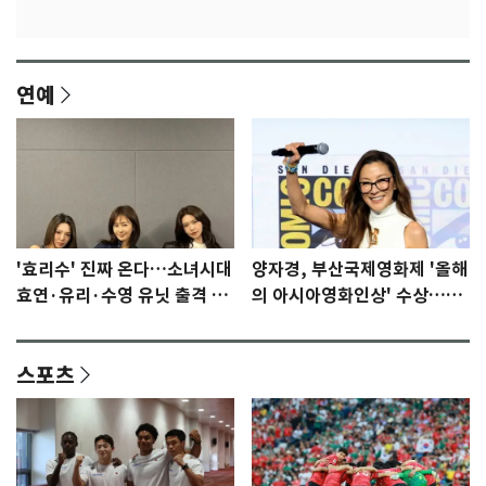
연예
'효리수' 진짜 온다…소녀시대
양자경, 부산국제영화제 '올해
효연·유리·수영 유닛 출격 [N
의 아시아영화인상' 수상…15
이슈]
년만에 부산 온다
스포츠