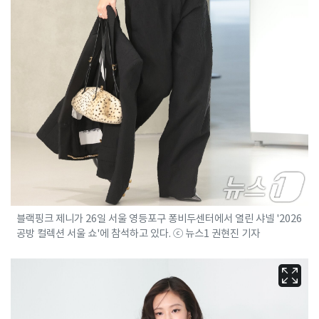
블랙핑크 제니가 26일 서울 영등포구 퐁비두센터에서 열린 샤넬 '2026
공방 컬렉션 서울 쇼'에 참석하고 있다. ⓒ 뉴스1 권현진 기자