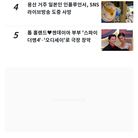
용산 거주 일본인 인플루언서, SNS
4
라이브방송 도중 사망
톰 홀랜드♥젠데이아 부부 '스파이
5
더맨4'·'오디세이'로 극장 장악