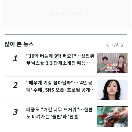
많이 본 뉴스
1
/
2
"10억 버는데 9억 써요?"…삼전男
1
♥닉스女 3:3 단체소개팅 예능 화
제
"배우계 기강 잡아달라"…'4년 공
2
백' 수애, SNS 오픈·프로필 공개
화제
태풍도 "거긴 너무 뜨거워"…한반
3
도 비켜가는 '돌핀'과 '찬홈'