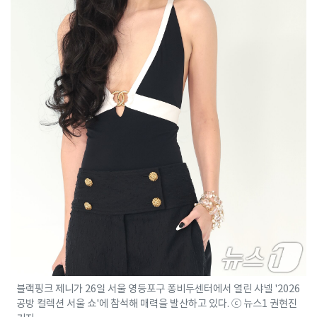
블랙핑크 제니가 26일 서울 영등포구 퐁비두센터에서 열린 샤넬 '2026
공방 컬렉션 서울 쇼'에 참석해 매력을 발산하고 있다. ⓒ 뉴스1 권현진