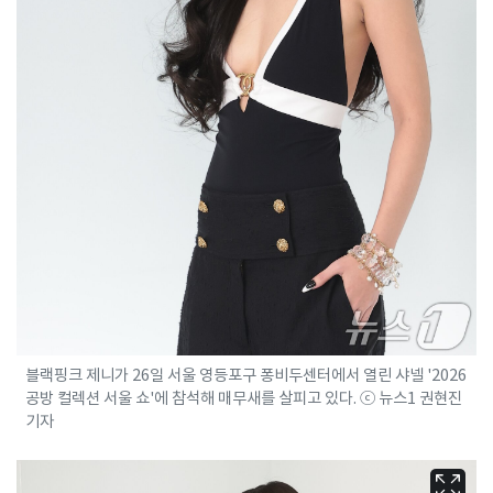
블랙핑크 제니가 26일 서울 영등포구 퐁비두센터에서 열린 샤넬 '2026
공방 컬렉션 서울 쇼'에 참석해 매무새를 살피고 있다. ⓒ 뉴스1 권현진
기자