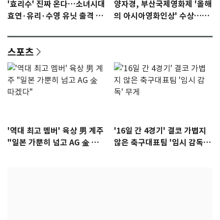
'효리수' 진짜 온다…소녀시대
양자경, 부산국제영화제 '올해
효연·유리·수영 유닛 출격 [N
의 아시아영화인상' 수상…15
이슈]
년만에 부산 온다
스포츠
'역대 최고 멤버' 육상 男 계주
'16일 간 4경기' 결코 가볍지
"일본 가뿐히 넘고 AG 金 따겠
않은 축구대표팀 '임시 감독'
다"
무게