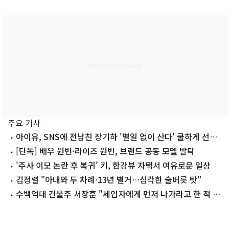
주요 기사
아이유, SNS에 전남친 장기하 '별일 없이 산다' 쿨하게 선곡
'깜짝'
[단독] 배우 원빈·라이즈 원빈, 브랜드 공동 모델 발탁
'주사 이모 논란 후 복귀' 키, 한강뷰 자택서 여유로운 일상
김정렬 "아내와 두 차례·13년 별거…심각한 술버릇 탓"
수백억대 건물주 서장훈 "세입자에게 먼저 나가라고 한 적 없
어"