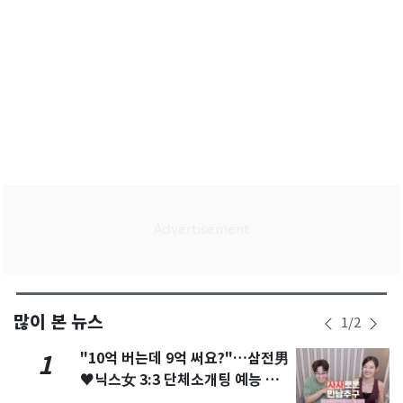
많이 본 뉴스
1
/
2
"10억 버는데 9억 써요?"…삼전男
1
♥닉스女 3:3 단체소개팅 예능 화
제