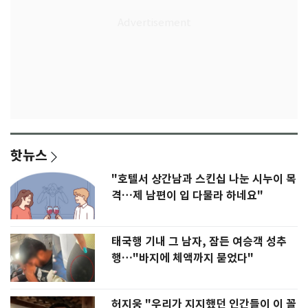
핫뉴스
"호텔서 상간남과 스킨십 나눈 시누이 목
격…제 남편이 입 다물라 하네요"
태국행 기내 그 남자, 잠든 여승객 성추
행…"바지에 체액까지 묻었다"
허지웅 "우리가 지지했던 인간들이 이 꼴