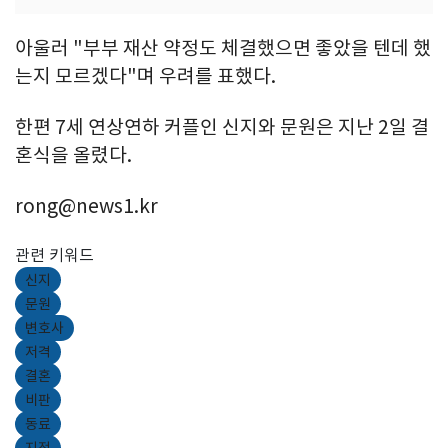
아울러 "부부 재산 약정도 체결했으면 좋았을 텐데 했
는지 모르겠다"며 우려를 표했다.
한편 7세 연상연하 커플인 신지와 문원은 지난 2일 결
혼식을 올렸다.
rong@news1.kr
관련 키워드
신지
문원
변호사
저격
결혼
비판
동료