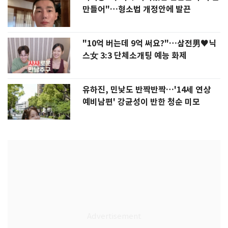
만들어"…형소법 개정안에 발끈
"10억 버는데 9억 써요?"…삼전男♥닉
스女 3:3 단체소개팅 예능 화제
유하진, 민낯도 반짝반짝…'14세 연상
예비남편' 강균성이 반한 청순 미모