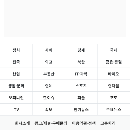
정치
사회
경제
국제
전국
외교
북한
금융·증권
산업
부동산
IT·과학
바이오
생활·문화
연예
스포츠
연재물
오피니언
핫이슈
피플
포토
TV
속보
인기뉴스
주요뉴스
회사소개
광고/제휴·구매문의
이용약관·정책
고충처리