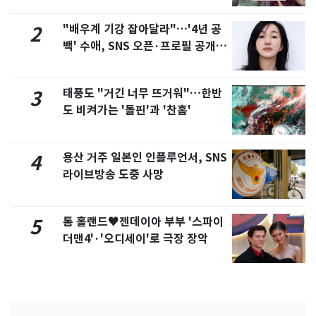
"배우계 기강 잡아달라"…'4년 공
2
백' 수애, SNS 오픈·프로필 공개
화제
태풍도 "거긴 너무 뜨거워"…한반
3
도 비켜가는 '돌핀'과 '찬홈'
용산 거주 일본인 인플루언서, SNS
4
라이브방송 도중 사망
톰 홀랜드♥젠데이아 부부 '스파이
5
더맨4'·'오디세이'로 극장 장악