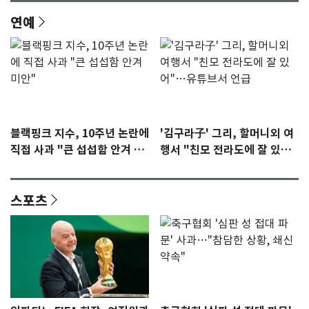
연예
블랙핑크 지수, 10주년 논란에
'김구라子' 그리, 할머니외 여
직접 사과 "큰 섭섭함 안겨 미
행서 "친모 전라도에 잘 있
안"
어"…유튜브서 언급
스포츠