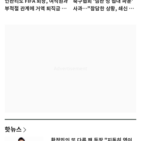
인판티노 FIFA 회장, 여직원과
축구협회 '심판 성 접대 파문'
부적절 관계에 거액 퇴직금 지
사과…"참담한 상황, 쇄신 약
급 논란
속"
핫뉴스
황정민의 또 다른 팬 등장 "지독히 엮이