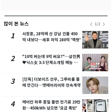
많이 본 뉴스
1
/
2
서장훈, 28억에 산 강남 건물 450
1
억 내놨다…세후 차익 280억 '잭팟'
"10억 버는데 9억 써요?"…삼전男
2
♥닉스女 3:3 단체소개팅 예능 화
제
[단독] 더보이즈 선우, 그루비룸 품
3
에 안긴다…앳에어리어와 전속계약
에어컨 하루 종일 틀면 전기료 29만
4
원…450kWh 넘으면 '요금 폭탄'