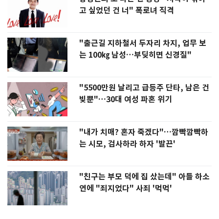
고 싶었던 건 너" 폭로녀 직격
"출근길 지하철서 두자리 차지, 업무 보
는 100㎏ 남성…부딪히면 신경질"
"5500만원 날리고 급등주 단타, 남은 건
빚뿐"…30대 여성 파혼 위기
"내가 치매? 혼자 죽겠다"…깜빡깜빡하
는 시모, 검사하라 하자 '발끈'
"친구는 부모 덕에 집 샀는데" 아들 하소
연에 "죄지었다" 사죄 '먹먹'