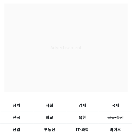
정치
사회
경제
국제
전국
외교
북한
금융·증권
산업
부동산
IT·과학
바이오