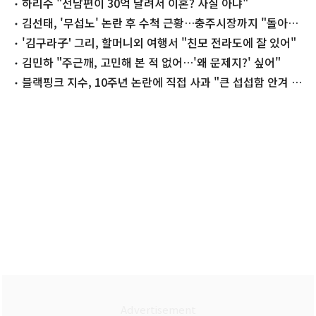
하리수 "전남편이 30억 날려서 이혼? 사실 아냐"
김선태, '무섭노' 논란 후 수척 근황…충주시장까지 "돌아올
생각 없냐?"
'김구라子' 그리, 할머니외 여행서 "친모 전라도에 잘 있어"
김민하 "주근깨, 고민해 본 적 없어…'왜 문제지?' 싶어"
블랙핑크 지수, 10주년 논란에 직접 사과 "큰 섭섭함 안겨 미
안"