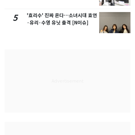
'효리수' 진짜 온다…소녀시대 효연
5
·유리·수영 유닛 출격 [N이슈]