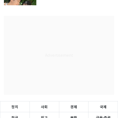
정치
사회
경제
국제
전국
외교
북한
금융·증권