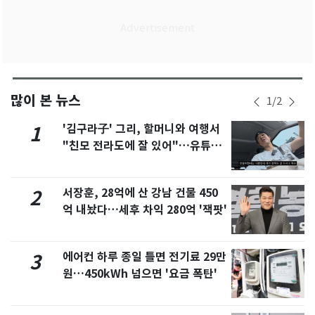
많이 본 뉴스
1
/
2
'김구라子' 그리, 할머니와 여행서
1
"친모 전라도에 잘 있어"…유튜브
서 언급
서장훈, 28억에 산 강남 건물 450
2
억 내놨다…세후 차익 280억 '잭팟'
에어컨 하루 종일 틀면 전기료 29만
3
원…450kWh 넘으면 '요금 폭탄'