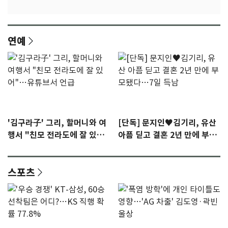
연예
'김구라子' 그리, 할머니와 여
[단독] 문지인♥김기리, 유산
행서 "친모 전라도에 잘 있
아픔 딛고 결혼 2년 만에 부모
어"…유튜브서 언급
됐다…7일 득남
스포츠