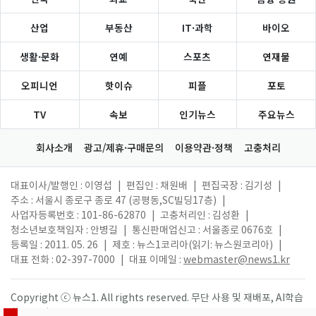
산업
부동산
IT·과학
바이오
생활·문화
연예
스포츠
연재물
오피니언
핫이슈
피플
포토
TV
속보
인기뉴스
주요뉴스
회사소개
광고/제휴·구매문의
이용약관·정책
고충처리
대표이사/발행인 : 이영섭
|
편집인 : 채원배
|
편집국장 : 김기성
|
주소 : 서울시 종로구 종로 47 (공평동,SC빌딩17층)
|
사업자등록번호 : 101-86-62870
|
고충처리인 : 김성환
|
청소년보호책임자 : 안병길
|
통신판매업신고 : 서울종로 0676호
|
등록일 : 2011. 05. 26
|
제호 : 뉴스1코리아(읽기: 뉴스원코리아)
|
대표 전화 : 02-397-7000
|
대표 이메일 :
webmaster@news1.kr
Copyright ⓒ 뉴스1. All rights reserved. 무단 사용 및 재배포, AI학습
활용 금지.