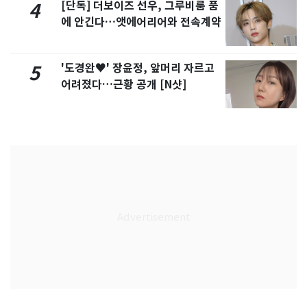
[단독] 더보이즈 선우, 그루비룸 품
4
에 안긴다…앳에어리어와 전속계약
'도경완♥' 장윤정, 앞머리 자르고
5
어려졌다…근황 공개 [N샷]