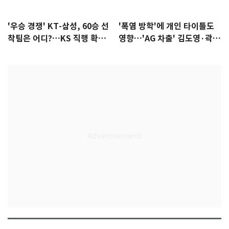
'우승 경쟁' KT-삼성, 60승 선
'폭염 방학'에 개인 타이틀도
착팀은 어디?…KS 직행 확률
영향…'AG 차출' 김도영·곽빈
77.8%
울상