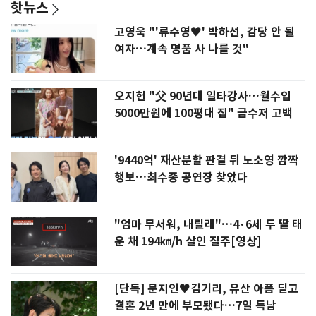
핫뉴스
고영욱 "'류수영♥' 박하선, 감당 안 될
여자…계속 명품 사 나를 것"
오지헌 "父 90년대 일타강사…월수입
5000만원에 100평대 집" 금수저 고백
'9440억' 재산분할 판결 뒤 노소영 깜짝
행보…최수종 공연장 찾았다
"엄마 무서워, 내릴래"…4·6세 두 딸 태
운 채 194㎞/h 살인 질주[영상]
[단독] 문지인♥김기리, 유산 아픔 딛고
결혼 2년 만에 부모됐다…7일 득남