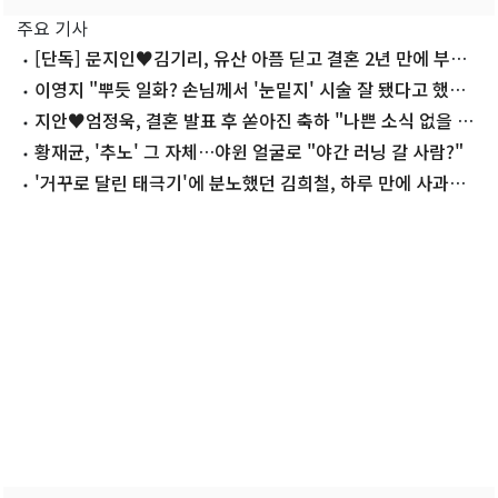
주요 기사
[단독] 문지인♥김기리, 유산 아픔 딛고 결혼 2년 만에 부모
됐다…7일 득남
이영지 "뿌듯 일화? 손님께서 '눈밑지' 시술 잘 됐다고 했을
때"
지안♥엄정욱, 결혼 발표 후 쏟아진 축하 "나쁜 소식 없을 예
정"
황재균, '추노' 그 자체…야윈 얼굴로 "야간 러닝 갈 사람?"
'거꾸로 달린 태극기'에 분노했던 김희철, 하루 만에 사과…
왜