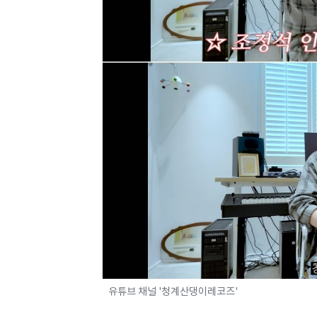
유튜브 채널 '청계산댕이레코즈'