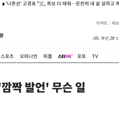
산' 고경표 "父, 족보 다 태워…온전히 네 삶 살라고 해"
미국만 믿
제주
28
℃
커넥트
제보
|
서울
32
℃
문
부산
28
℃
대구
29
℃
스포츠
오피니언
피플
포토
TV
인천
30
℃
광주
30
℃
깜짝 발언' 무슨 일
대전
29
℃
울산
28
℃
강릉
25
℃
제주
28
℃
서울
32
℃