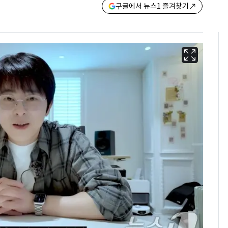
구글에서 뉴스1 즐겨찾기
13호 태풍 '돌핀' 日오
6
키나와·가고시마현 접
근…26만명 대피령