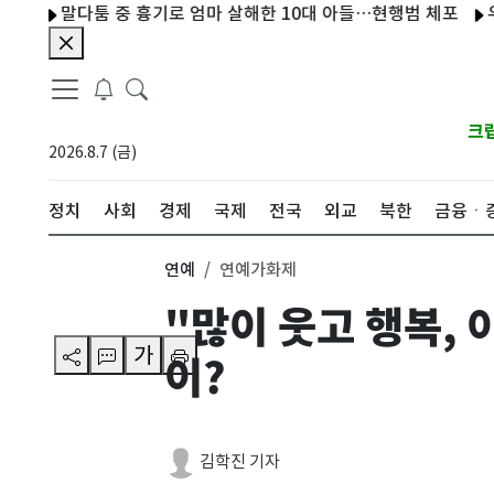
말다툼 중 흉기로 엄마 살해한 10대 아들…현행범 체포
우크라인 
크
2026.8.7 (금)
정치
사회
경제
국제
전국
외교
북한
금융ㆍ
연예
연예가화제
"많이 웃고 행복,
가
이?
김학진 기자