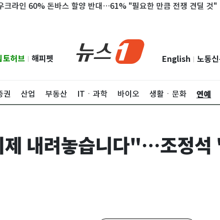
60% 돈바스 할양 반대…61% "필요한 만큼 전쟁 견딜 것"
'나혼
립토허브
해피펫
English
노동신
|
|
연예
증권
산업
부동산
ITㆍ과학
바이오
생활ㆍ문화
 이제 내려놓습니다"…조정석 '