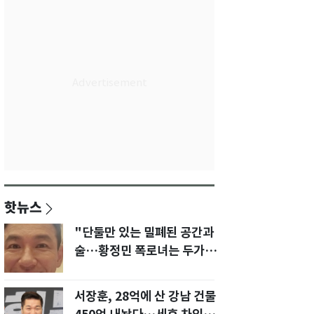
핫뉴스
"단둘만 있는 밀폐된 공간과
술…황정민 폭로녀는 두가지
에 집착했다"
서장훈, 28억에 산 강남 건물