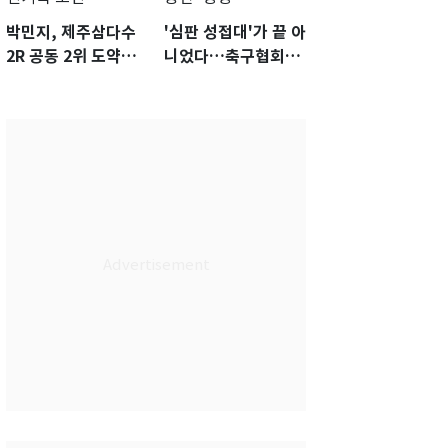
박민지, 제주삼다수
'심판 성접대'가 끝 아
2R 공동 2위 도약…
니었다…축구협회장
통산 최다 21승 신기
출장에 부인 3회 동반
록 도전
'펑펑'