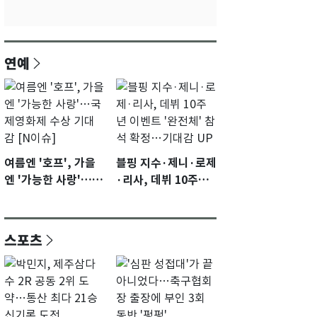
연예
여름엔 '호프', 가을
블핑 지수·제니·로제
엔 '가능한 사랑'…국
·리사, 데뷔 10주년
제영화제 수상 기대
이벤트 '완전체' 참석
감 [N이슈]
확정…기대감 UP
스포츠