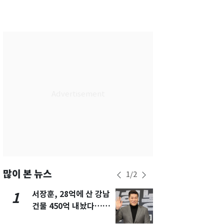
부산
28
℃
대구
29
℃
인천
30
℃
광주
30
℃
대전
29
℃
울산
28
℃
강릉
25
℃
제주
28
℃
많이 본 뉴스
1
/
2
서장훈, 28억에 산 강남
13호 태풍 '
1
6
건물 450억 내놨다…세
키나와·가고
후 차익 280억 '잭팟'
근…26만명