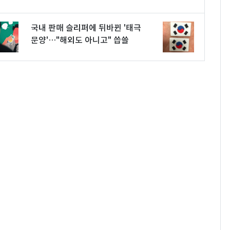
국내 판매 슬리퍼에 뒤바뀐 '태극
문양'…"해외도 아니고" 씁쓸