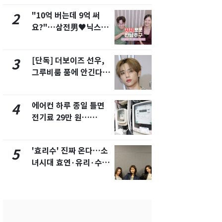
"10억 버는데 9억 써
"캐리비안 
2
7
요?"…삼전男♥닉스女
의실에 남자
3:3 단체소개팅 예능 화
요"…경찰 
제
[단독] 더보이즈 선우,
[단독]중수
3
8
그루비룸 품에 안긴다…
수사관 경력
앳에어리어와 전속계약
진…법무사·
택' 유지
에어컨 하루 종일 틀면
전남광주 화
4
9
전기료 29만 원…
교통사고로 
450kWh 넘으면 '요금
지…6명 부
폭탄'
'효리수' 진짜 온다…소
축구협회, 
5
10
녀시대 효연·유리·수영
들 10여명 대
유닛 출격 [N이슈]
대' 의혹…
픽 예선 등