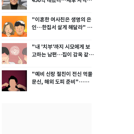
450억 내놨다…세후 차익
280억 '잭팟'
"이혼한 여사친은 생명의 은
인…한집서 살게 해달라" 남
편 요구에 '절망'
"내 '치부'까지 시모에게 보
고하는 남편…집이 감옥 같
다" 아내 고통
"예비 신랑 절친이 전신 먹물
문신, 해외 도피 준비"…예비
신부 '혼란'