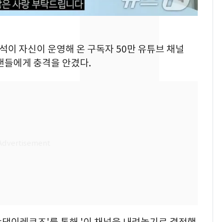
"캐리비안 베이 여자 탈
7
의실에 남자가 있어
요"…경찰 수사
정석이 자신이 운영해 온 구독자 50만 유튜브 채널
[단독]중수청 가는 검찰
8
팬들에게 충격을 안겼다.
수사관 경력 합산 추
진…법무사·집행관 '혜
택' 유지
전남광주 화정역 인근서
9
교통사고로 40대 심정
지…6명 부상
축구협회, 외국인 심판
10
들 10여명 대상 '성 접
대' 의혹…월드컵·올림
픽 예선 등
산댕이레코즈'를 통해 '이 채널을 내려놓기로 결정했