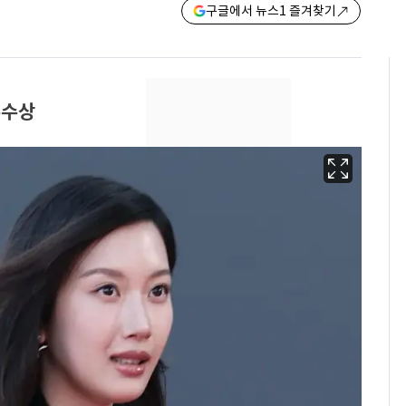
구글에서 뉴스1 즐겨찾기
우수상
13호 태풍 '돌핀' 日오
6
키나와·가고시마현 접
근…26만명 대피령