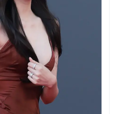
"캐리비안 베이 여자 탈
7
의실에 남자가 있어
요"…경찰 수사
[단독]중수청 가는 검찰
8
수사관 경력 합산 추
진…법무사·집행관 '혜
택' 유지
전남광주 화정역 인근서
9
교통사고로 40대 심정
지…6명 부상
축구협회, 외국인 심판
10
들 10여명 대상 '성 접
대' 의혹…월드컵·올림
픽 예선 등