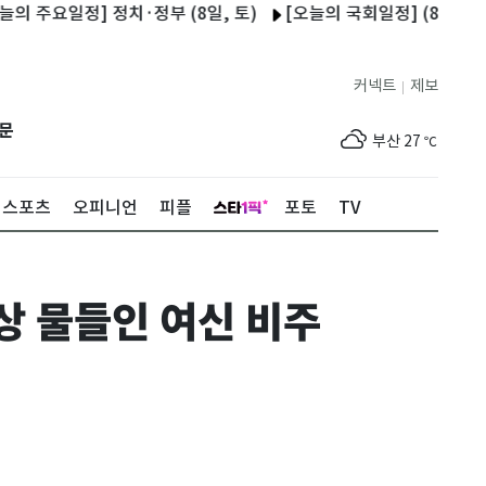
 정치·정부 (8일, 토)
[오늘의 국회일정] (8일, 토)
'팀 K리
제주
27
℃
커넥트
제보
|
서울
29
℃
문
부산
27
℃
대구
28
℃
스포츠
오피니언
피플
포토
TV
인천
29
℃
광주
27
℃
상 물들인 여신 비주
대전
26
℃
울산
26
℃
강릉
26
℃
제주
27
℃
서울
29
℃