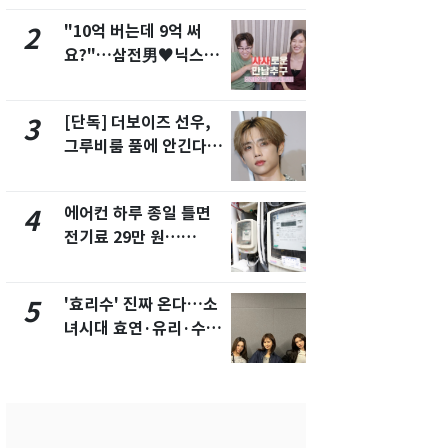
"10억 버는데 9억 써
"캐리비안 
2
7
요?"…삼전男♥닉스女
의실에 남자
3:3 단체소개팅 예능 화
요"…경찰 
제
[단독] 더보이즈 선우,
[단독]중수
3
8
그루비룸 품에 안긴다…
수사관 경력
앳에어리어와 전속계약
진…법무사·
택' 유지
에어컨 하루 종일 틀면
전남광주 화
4
9
전기료 29만 원…
교통사고로 
450kWh 넘으면 '요금
지…6명 부
폭탄'
'효리수' 진짜 온다…소
축구협회, 
5
10
녀시대 효연·유리·수영
들 10여명 대
유닛 출격 [N이슈]
대' 의혹…
픽 예선 등