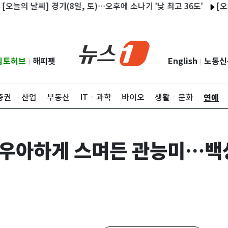
 경기(8일, 토)…오후에 소나기 '낮 최고 36도'
[오늘의 주요일정]
립토허브
해피펫
English
노동신
|
|
연예
증권
산업
부동산
ITㆍ과학
바이오
생활ㆍ문화
, 우아하게 스며든 관능미…백