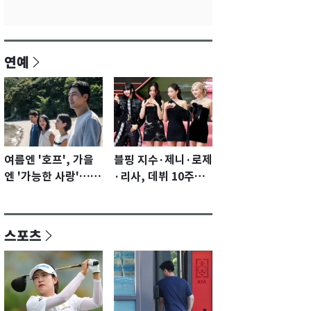
연예
여름엔 '호프', 가을
블핑 지수·제니·로제
엔 '가능한 사랑'…국
·리사, 데뷔 10주년
제영화제 수상 기대
이벤트 '완전체' 참석
감 [N이슈]
확정…기대감 UP
스포츠