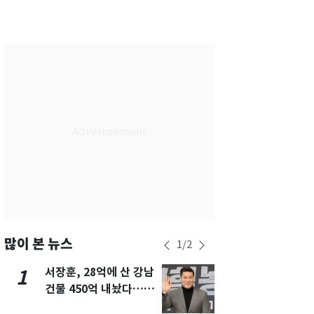
부산
27
℃
대구
28
℃
인천
29
℃
광주
27
℃
대전
26
℃
울산
26
℃
강릉
26
℃
제주
27
℃
많이 본 뉴스
1
/
2
서장훈, 28억에 산 강남
13호 태풍 '
1
6
건물 450억 내놨다…세
키나와·가고
후 차익 280억 '잭팟'
근…26만명