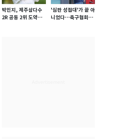
박민지, 제주삼다수
'심판 성접대'가 끝 아
2R 공동 2위 도약…
니었다…축구협회장
통산 최다 21승 신기
출장에 부인 3회 동반
록 도전
'펑펑'