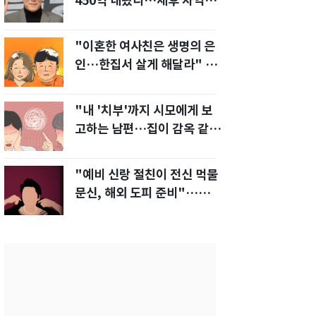
450억 내놨다…세후 차익
280억 '잭팟'
"이혼한 여사친은 생명의 은
인…한집서 살게 해달라" 남
편 요구에 '절망'
"내 '치부'까지 시모에게 보
고하는 남편…집이 감옥 같
다" 아내 고통
"예비 신랑 절친이 전신 먹물
문신, 해외 도피 준비"…예비
신부 '혼란'