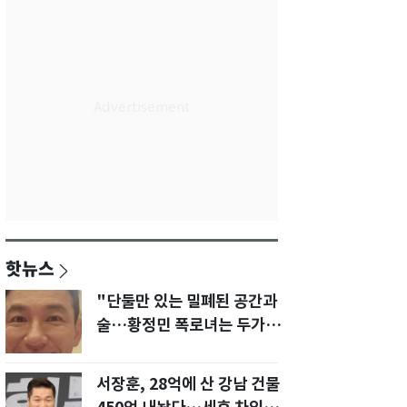
핫뉴스
"단둘만 있는 밀폐된 공간과
술…황정민 폭로녀는 두가지
에 집착했다"
서장훈, 28억에 산 강남 건물