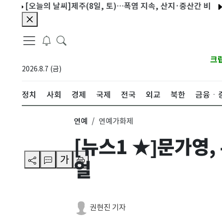
의 날씨]제주(8일, 토)…폭염 지속, 산지·중산간 비
[오늘의 날씨]
크
2026.8.7 (금)
정치
사회
경제
국제
전국
외교
북한
금융ㆍ
연예
연예가화제
[뉴스1 ★]문가영
가
얼
권현진 기자