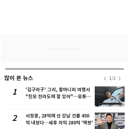
많이 본 뉴스
1
/
2
'김구라子' 그리, 할머니외 여행서
1
"친모 전라도에 잘 있어"…유튜브
서 언급
서장훈, 28억에 산 강남 건물 450
2
억 내놨다…세후 차익 280억 '잭팟'