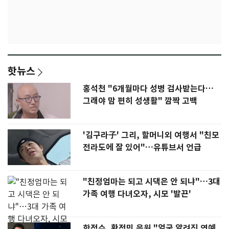
핫뉴스
홍석천 "6개월마다 성병 검사받는다…
그래야 맘 편히 성생활" 깜짝 고백
'김구라子' 그리, 할머니외 여행서 "친모
전라도에 잘 있어"…유튜브서 언급
"친정엄마는 되고 시댁은 안 되냐"…3대
가족 여행 다녀오자, 시모 '발끈'
한정수, 황정민 응원 "얼굴 알려진 연예