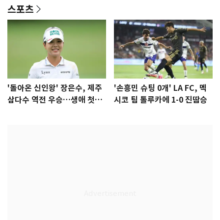
스포츠
'돌아온 신인왕' 장은수, 제주
'손흥민 슈팅 0개' LA FC, 멕
삼다수 역전 우승…생애 첫승
시코 팀 톨루카에 1-0 진땀승
감격