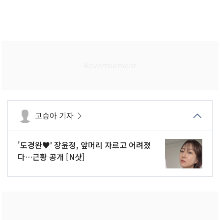
고승아 기자
'도경완♥' 장윤정, 앞머리 자르고 어려졌
다…근황 공개 [N샷]