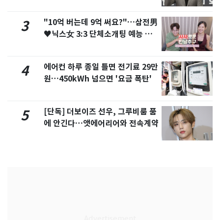
"10억 버는데 9억 써요?"…삼전男
3
♥닉스女 3:3 단체소개팅 예능 화
제
에어컨 하루 종일 틀면 전기료 29만
4
원…450kWh 넘으면 '요금 폭탄'
[단독] 더보이즈 선우, 그루비룸 품
5
에 안긴다…앳에어리어와 전속계약