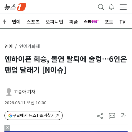
문화
연예
스포츠
오피니언
피플
포토
TV
연예
연예가화제
엔하이픈 희승, 돌연 탈퇴에 술렁…6인은
팬덤 달래기 [N이슈]
고승아 기자
2026.03.11 오전 10:00
가
구글에서 뉴스1 즐겨찾기
X