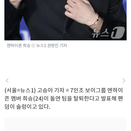
엔하이픈 희승 ⓒ 뉴스1 권현진 기자
(서울=뉴스1) 고승아 기자 = 7인조 보이그룹 엔하이
픈 멤버 희승(24)이 돌연 팀을 탈퇴한다고 발표해 팬
덤이 술렁이고 있다.