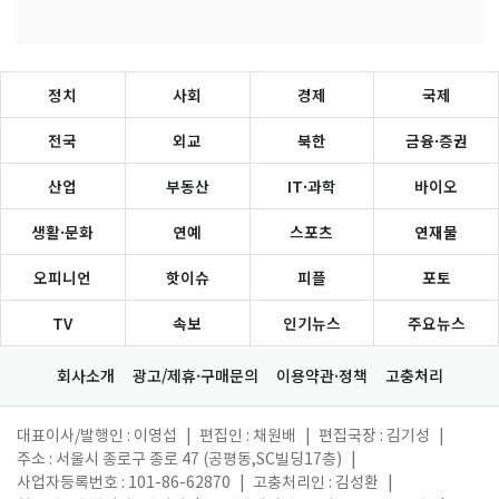
정치
사회
경제
국제
전국
외교
북한
금융·증권
산업
부동산
IT·과학
바이오
생활·문화
연예
스포츠
연재물
오피니언
핫이슈
피플
포토
TV
속보
인기뉴스
주요뉴스
회사소개
광고/제휴·구매문의
이용약관·정책
고충처리
대표이사/발행인 : 이영섭
|
편집인 : 채원배
|
편집국장 : 김기성
|
주소 : 서울시 종로구 종로 47 (공평동,SC빌딩17층)
|
사업자등록번호 : 101-86-62870
|
고충처리인 : 김성환
|