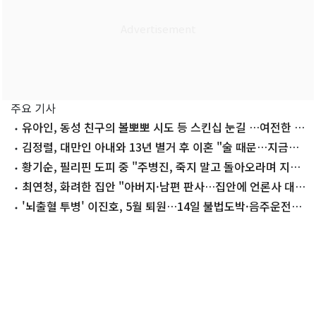
주요 기사
유아인, 동성 친구의 볼뽀뽀 시도 등 스킨십 눈길 …여전한 비
주얼
김정렬, 대만인 아내와 13년 별거 후 이혼 "술 때문…지금은
끊어"
황기순, 필리핀 도피 중 "주병진, 죽지 말고 돌아오라며 지
원"
최연청, 화려한 집안 "아버지·남편 판사…집안에 언론사 대
표·국회의원도"
'뇌출혈 투병' 이진호, 5월 퇴원…14일 불법도박·음주운전
첫 공판 참석