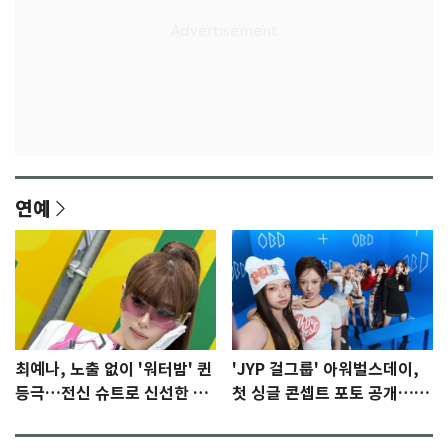
연예
최예나, 노출 없이 '워터밤' 퀸
'JYP 걸그룹' 아워벌스데이,
등극…전신 슈트로 신선한 충
첫 싱글 콘셉트 포토 공개…청
격 [N샷]
량·키치